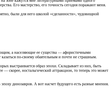
и на зоне кажутся мне литературными приемами одного
ерства. Его мастерство, его точность сегодня поражают меня.
оятно, были для него школой «сделанности», чудовищной
вляющим, а населяющие ее существа — афористичными
 казаться по-своему обаятельным и почти не страшным.
орых выстраивается образ эпохи. Складывает из них, быть
ее — скорее, ностальгический аттракцион, то теперь это может
эпоху динозавров. А вот насчет будущего есть разные мнения.