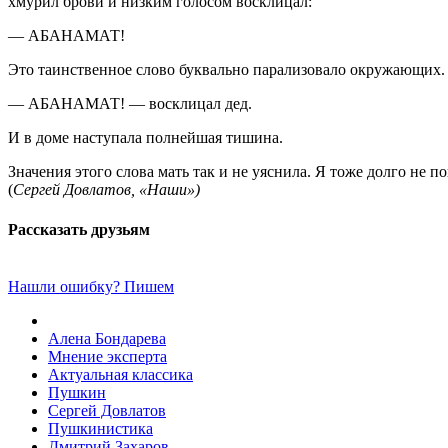
хмурил брови и низким голосом восклицал:
— АБАНАМАТ!
Это таинственное слово буквально парализовало окружающих.
— АБАНАМАТ! — восклицал дед.
И в доме наступала полнейшая тишина.
Значения этого слова мать так и не уяснила. Я тоже долго не по
(
Сергей Довлатов, «Наши»)
Рассказать друзьям
Нашли ошибку? Пишем
Алена Бондарева
Мнение эксперта
Актуальная классика
Пушкин
Сергей Довлатов
Пушкинистика
Дмитрий Захаров