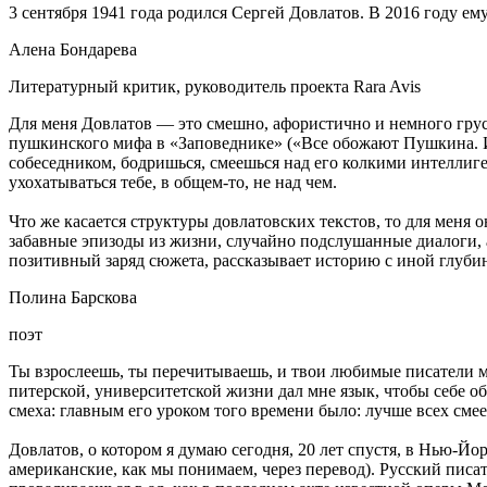
3 сентября 1941 года родился Сергей Довлатов. В 2016 году ем
Алена Бондарева
Литературный критик, руководитель проекта Rara Avis
Для меня Довлатов — это смешно, афористично и немного грус
пушкинского мифа в «Заповеднике» («Все обожают Пушкина. 
собеседником, бодришься, смеешься над его колкими интеллиг
ухохатываться тебе, в общем-то, не над чем.
Что же касается структуры довлатовских текстов, то для меня 
забавные эпизоды из жизни, случайно подслушанные диалоги, а
позитивный заряд сюжета, рассказывает историю с иной глубин
Полина Барскова
поэт
Ты взрослеешь, ты перечитываешь, и твои любимые писатели м
питерской, университетской жизни дал мне язык, чтобы себе объ
смеха: главным его уроком того времени было: лучше всех смеет
Довлатов, о котором я думаю сегодня, 20 лет спустя, в Нью-Й
американские, как мы понимаем, через перевод). Русский писат