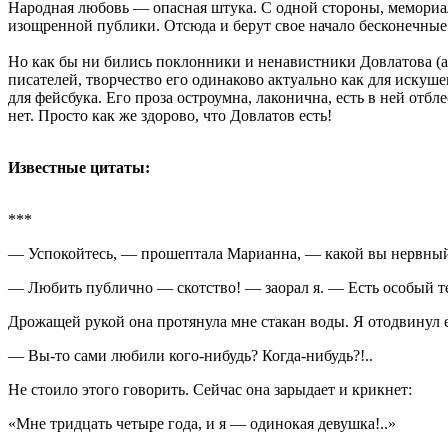
Народная любовь — опасная штука. С одной стороны, мемориа
изощренной публики. Отсюда и берут свое начало бесконечные
Но как бы ни бились поклонники и ненавистники Довлатова (а
писателей, творчество его одинаково актуально как для искуш
для фейсбука. Его проза остроумна, лаконична, есть в ней отб
нет. Просто как же здорово, что Довлатов есть!
Известные цитаты:
***
— Успокойтесь, — прошептала Марианна, — какой вы нервный..
— Любить публично — скотство! — заорал я. — Есть особый те
Дрожащей рукой она протянула мне стакан воды. Я отодвинул е
— Вы-то сами любили кого-нибудь? Когда-нибудь?!..
Не стоило этого говорить. Сейчас она зарыдает и крикнет:
«Мне тридцать четыре года, и я — одинокая девушка!..»