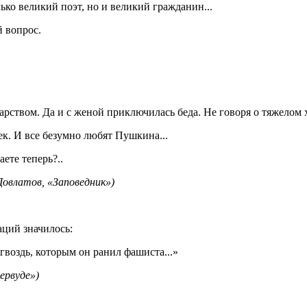
о великий поэт, но и великий гражданин...
й вопрос.
ством. Да и с женой приключилась беда. Не говоря о тяжелом х
к. И все безумно любят Пушкина...
ете теперь?..
Довлатов, «Заповедник»)
аций значилось:
гвоздь, которым он ранил фашиста...»
ервуде»)