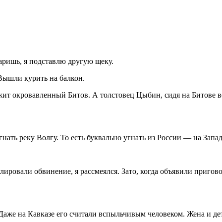
аришь, я подставлю другую щеку.
 Вышли курить на балкон.
ежит окровавленный Битов. А толстовец Цыбин, сидя на Битове 
нать реку Волгу. То есть буквально угнать из России — на Запад
ровали обвинение, я рассмеялся. Зато, когда объявили приговор
же на Кавказе его считали вспыльчивым человеком. Жена и дети 