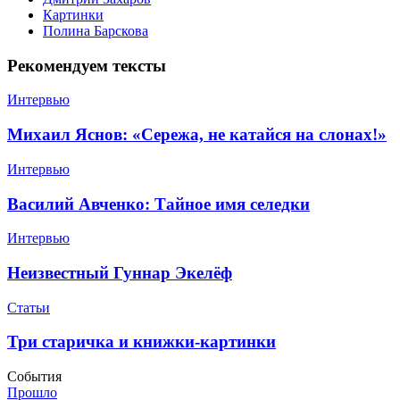
Картинки
Полина Барскова
Рекомендуем тексты
Интервью
​Михаил Яснов: «Сережа, не катайся на слонах!»
Интервью
​Василий Авченко: Тайное имя селедки
Интервью
​Неизвестный Гуннар Экелёф
Статьи
​Три старичка и книжки-картинки
События
Прошло