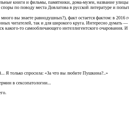
льные книги и фильмы, памятники, дома-музеи, название улицы
 споры по поводу места Довлатова в русской литературе и попы
 много вы знаете равнодушных?), факт остается фактом: в 2016
енных читателей, так и для широкого круга. Интересно думать —
леск какого-то самообличающего интеллигентского очарования. И 
. Я только спросила: «За что вы любите Пушкина?..»
рмин в сексопатологии...
го.