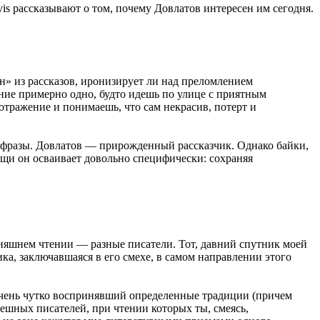
vis рассказывают о том, почему Довлатов интересен им сегодня.
н» из рассказов, иронизирует ли над преломлением
ие примерно одно, будто идешь по улице с приятным
отражение и понимаешь, что сам некрасив, потерт и
ой фразы. Довлатов — прирожденный рассказчик. Однако байки,
ещи он осваивает довольно специфически: сохраняя
дняшнем чтении — разные писатели. Тот, давний спутник моей
ика, заключавшаяся в его смехе, в самом направлении этого
, очень чутко воспринявший определенные традиции (причем
мешных писателей, при чтении которых ты, смеясь,