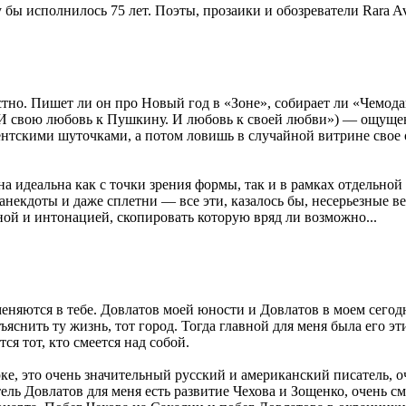
у бы исполнилось 75 лет. Поэты, прозаики и обозреватели Rara A
тно. Пишет ли он про Новый год в «Зоне», собирает ли «Чемода
И свою любовь к Пушкину. И любовь к своей любви») — ощущен
ентскими шуточками, а потом ловишь в случайной витрине свое 
она идеальна как с точки зрения формы, так и в рамках отдельн
некдоты и даже сплетни — все эти, казалось бы, несерьезные в
ой и интонацией, скопировать которую вряд ли возможно...
еняются в тебе. Довлатов моей юности и Довлатов в моем сего
яснить ту жизнь, тот город. Тогда главной для меня была его эт
ся тот, кто смеется над собой.
орке, это очень значительный русский и американский писатель
ель Довлатов для меня есть развитие Чехова и Зощенко, очень с