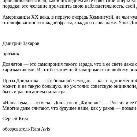
проваливаешься в ад, как в последнем акте известной оперы 
порядка: это желание применить свою наблюдательность, свой д
Американцы XX века, в первую очередь Хемингуэй, на чьи чуд
отшлифованности каждой фразы, каждого слова даже. Урок Дов
Дмитрий Захаров
прозаик
Довлатов — это самоирония такого заряда, что в ее свете да
харизматиками. И тот бесконечный компромисс по любому повод
Проза Довлатова — это большой чемодан — как в одноименной 
может, и не такую большую, но уж точно советскую энциклопеди
быть и расписанием на завтра.
«Наша тема, — отмечал Довлатов в „Филиале“, — Россия и ее б
Многие даже считают, что будущее наше, как у раков — позади
Сергей Ким
обозреватель Rara Avis