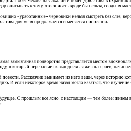
Моцарта. Побег Чехова на Сахалин и побег Довлатова в охранник
ар описывать к тому, что описать вроде бы нельзя, гордыня маст
овищно «уработанные» черновики нельзя смотреть без слез, вер
латова для меня продолжается и меняется постоянно.
же самая замызганная подворотня представляется местом вдохно
у, в который перерастает каждодневная жизнь героев, начинает
повести. Рассказчик вынимает из него вещи, через историю кот
ю. И если некоторое время назад могло казаться, что изучение 
удущее. С прошлым все ясно, с настоящим — тем более: живем в 
».