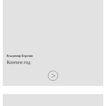
Владимир Березин
​Кончен год