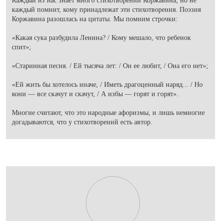
Каждый из нас знает много стихотворений Коржавина, но не
каждый помнит, кому принадлежат эти стихотворения. Поэзия
Коржавина разошлась на цитаты. Мы помним строчки:
«Какая сука разбудила Ленина? / Кому мешало, что ребенок
спит»;
«Старинная песня. / Ей тысяча лет: / Он ее любит, / Она его нет»;
«Ей жить бы хотелось иначе, / Иметь драгоценный наряд... / Но
кони — все скачут и скачут, / А избы — горят и горят».
Многие считают, что это народные афоризмы, и лишь немногие
догадываются, что у стихотворений есть автор.