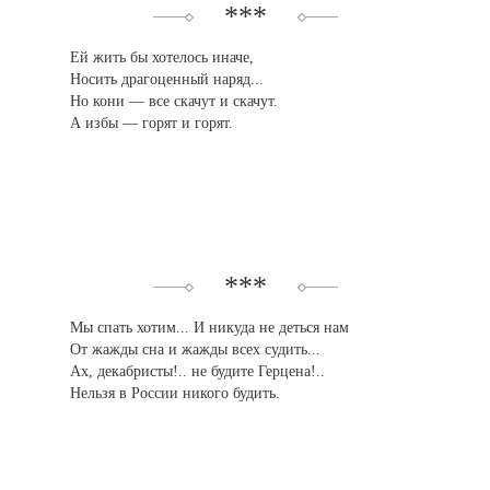
***
Ей жить бы хотелось иначе,
Носить драгоценный наряд...
Но кони — все скачут и скачут.
А избы — горят и горят.
***
Мы спать хотим... И никуда не деться нам
От жажды сна и жажды всех судить...
Ах, декабристы!.. не будите Герцена!..
Нельзя в России никого будить.