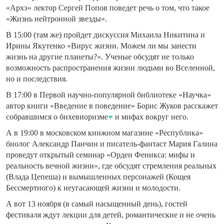
«Архэ» лектор Сергей Попов поведет речь о том, что такое
«Жизнь нейтронной звезды».
В 15:00 (там же)
пройдет дискуссия Михаила Никитина и
Ирины Якутенко «Вирус жизни. Можем ли мы занести
жизнь на другие планеты?». Ученые обсудят не только
возможность распространения жизни людьми во Вселенной,
но и последствия.
В 17:00
в Первой научно-популярной библиотеке «Научка»
автор книги «Введение в поведение» Борис Жуков расскажет
собравшимся о бихевиоризме
и мифах вокруг него.
А в 19:00
в московском книжном магазине «Республика»
биолог Александр Панчин и писатель-фантаст Мария Галина
проведут открытый семинар «Орден Феникса: мифы и
реальность вечной жизни», где обсудят стремления реальных
(Влада Цепеша) и вымышленных персонажей (Кощея
Бессмертного) к неугасающей жизни и молодости.
А вот
13 ноября
(в самый насыщенный день), гостей
фестиваля ждут лекции для детей, романтические и не очень