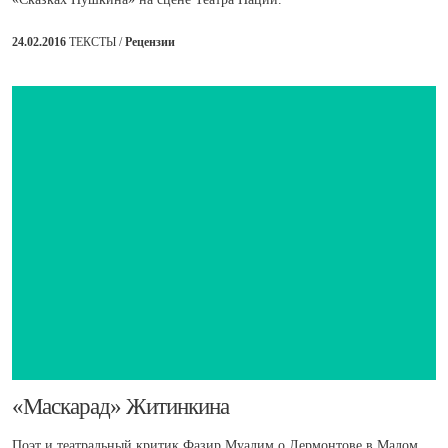
24.02.2016
ТЕКСТЫ /
Рецензии
​«Маскарад» Житинкина
Поэт и театральный критик Фазир Муалим о Лермонтове в Малом