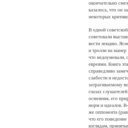
окончательно сме
казалось, что он з
некоторых критиков
В одной советской
советовали выстав
вести лекцию. Ясн
и тролли на манер
что недоумевали, 
евреями. Книга эт
справедливо замеч
слабости и недост
затрагиваемому во
глазах слушателей
осмеяния, его при
норм и идеалов. В
же оппонента (равн
что его поведение
взглядам, приняты