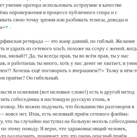
ет умение оратора использовать остроумие в качестве
ёма опровержения в процессе публичного спора и с
вать свою точку зрения или разбивать тезисы, доводы и
ка»
.
арфянская ретирада — это жанр давний, но гиблый. Желание
ь и удрать из сетевого srach, похоже на ссору с женой, когд
так, милый?! Да, ты всегда прав, ты во всём прав, ты у нас
в, и работаешь ты много, хоть у нас денег не хватает, и умн
олен?! Хочешь ещё поговорить о вчерашнем?!» Толку в нём-т
ом приёме? Он гибельный.
льств и осмеяния (вот неловкое слово!) есть и другой метод
зить собеседника в настоящую русскую хтонь, в
зговор. Но можно подумать, что большинство разговоров в
 вовсе нет. Итак, есть неловкий приём сетевого флейма:
му, что ты случайно наступил на больную мозоль собеседника
я по этому поводу. Я верю, что здравомыслящий человек,
то раздразнить, понимает, что это очень опасный приём.