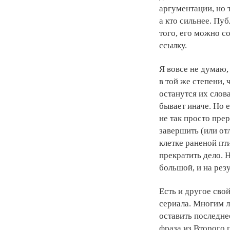
аргументации, но 
а кто сильнее. Пу
того, его можно с
ссылку.
Я вовсе не думаю
в той же степени,
останутся их слов
бывает иначе. Но е
не так просто пре
завершить (или от
клетке раненой пт
прекратить дело. Н
большой, и на рез
Есть и другое сво
сериала. Многим л
оставить последне
фраза из Второго 