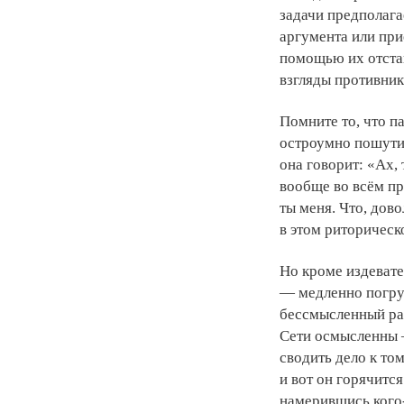
задачи предполага
аргумента или при
помощью их отстаи
взгляды противни
Помните то, что п
остроумно пошутит
она говорит: «Ах, 
вообще во всём пра
ты меня. Что, дов
в этом риторическ
Но кроме издевате
— медленно погру
бессмысленный ра
Сети осмысленны —
сводить дело к то
и вот он горячитс
намерившись кого-