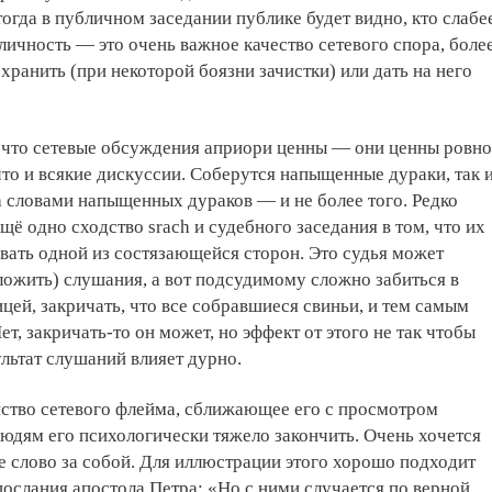
тогда в публичном заседании публике будет видно, кто слабе
бличность — это очень важное качество сетевого спора, боле
охранить (при некоторой боязни зачистки) или дать на него
, что сетевые обсуждения априори ценны — они ценны ровно
 что и всякие дискуссии. Соберутся напыщенные дураки, так 
а словами напыщенных дураков — и не более того. Редко
щё одно сходство srach и судебного заседания в том, что их
рвать одной из состязающейся сторон. Это судья может
ложить) слушания, а вот подсудимому сложно забиться в
ицей, закричать, что все собравшиеся свиньи, и тем самым
ет, закричать-то он может, но эффект от этого не так чтобы
ультат слушаний влияет дурно.
йство сетевого флейма, сближающее его с просмотром
юдям его психологически тяжело закончить. Очень хочется
е слово за собой. Для иллюстрации этого хорошо подходит
послания апостола Петра: «Но с ними случается по верной