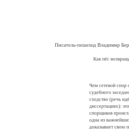
Писатель-пешеход Владимир Бере
Как пёс возвращ
Чем сетевой спор 
судебного заседан
сходство (речь ид
диссертациях): эт
спорщиков происхо
одна из важнейших
доказывает свою п