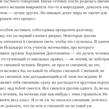
 частного говорения. Наука сетевых srachs родилась именн
нного желания выкрикнуть что-то в мироздание, доказать ему
и этом — лучше других. Но никаких денег мира не хватит для
ровать этот процесс.
особов заставить собеседника прекратить разговор,
ому, что он первый хлопнет дверью. Некоторые тролли
ь оппонента в смешном свете, чтобы это случилось. В одно
ля Искандера есть учитель математики, про которого
лавное оружие Харлампия Диогеновича — это делать челове
отступающий от школьных правил, — не лентяй, не лоботря
то смешной человек. Вернее, не просто смешной, на это,
огласились бы, но какой-то обидно смешной. Смешной, не
он смешной, или догадывающийся об этом последним. И
тавляет тебя смешным, сразу же распадается круговая порук
ласс над тобой смеется. Все смеются против одного. Если на
н человек, ты можешь еще как-нибудь с этим справиться. Но
еять весь класс. И если уж ты оказался смешным, хотелось
ало доказать, что ты хоть и смешной, но не такой уж