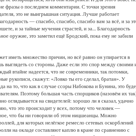
е фразы о последнем комментарии. С точки зрения
ателя, это не выигрышная ситуация. Лучше работает
годарность — спасибо, спасибо, спасибо вам за всё, и за эт
пишете, и за тайные мучения страстей, и за... Благодарность
ное оружие, это заметил ещё Бродский, пока ему не забили
ет иметь множество причин, но всё равно он упирается в
шь выглядеть со стороны. Даже если это спор между своими 
аждый втайне надеется, что не современники, так потомки,
ные рукописи, скажут: «Ловко ты его сделал, братан». У
а на то, что как в случае ссоры Набокова и Бунина, это буде
вателям. Поэтому большая часть спорщиков (назовём их так
вно оглядывается на свидетелей: хорошо ли я сказал, удачно
ряю, что это происходит у всех, потому что человек —
ное, что бы ни говорили об этом ницшеанцы. Можно
троллей, для которых нелёгкое ремесло сетевых оскорблений
ролли на окладе составляют каплю в кране по сравнению с