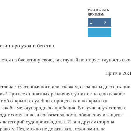
РАССКАЗАТЬ
ДРУЗЬЯМ:
0
зин про уход и бегство.
ается на блевотину свою, так глупый повторяет глупость сво
Притчи 26:
отличается от обычного или, скажем, от защиты диссертации
ия? При всех понятных различиях у них есть одно важное
ёт об открытых судебных процессах и «открытых»
о как бы международная апробация. В случае двух сетевых
дит состязание, а состязательность обвинения и защиты —
 категорий судопроизводства. И та и другая сторона
равоту. Нет, можно не доказывать, сэкономить на