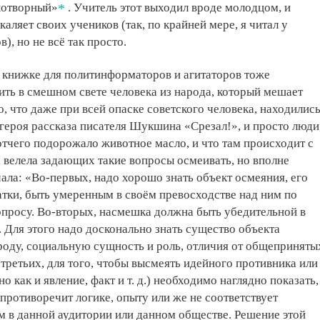
хотворный»
. Учитель этот выходил вроде молодцом, и
акаляет своих учеников (так, по крайней мере, я читал у
), но не всё так просто.
 книжке для политинформаторов и агитаторов тоже
ить в смешном свете человека из народа, который мешает
о, что даже при всей опаске советского человека, находилис
 героя рассказа писателя Шукшина «Срезал!», и просто люди
отчего подорожало животное масло, и что там происходит с
а велела задающих такие вопросы осмеивать, но вполне
ала: «Во-первых, надо хорошо знать объект осмеяния, его
атки, быть умеренным в своём превосходстве над ним по
просу. Во-вторых, насмешка должна быть убедительной в
. Для этого надо досконально знать существо объекта
роду, социальную сущность и роль, отличия от общеприняты
-третьих, для того, чтобы высмеять идейного противника или
о как и явление, факт и т. д.) необходимо наглядно показать,
 противоречит логике, опыту или же не соответствует
м в данной аудитории или данном обществе. Решение этой