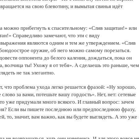
звращается на свою блевотину, и вымытая свинья идёт
да можно прибегнуть к спасительному: «Слив защитан!» или
тан!» Справедливо замечают, что эти с виду
выражения являются одним и тем же утверждением. «Слив
боюдоострое оружие, об него можно самому порезаться.
овести оппонента до белого каления, дождаться, пока он
а, волчица ты! Ухожу я от тебя». А сделаешь это раньше, чем
лядеть не так элегантно.
, что проблема ухода легко решается фразой: «Ну хорошо,
 слово за вами, потешьте вашу гордость». Нет, нет: сетевые
 это уже придумали много всякого. И главный вопрос: зачем
ция? Если вы пишете последнюю или предпоследнюю фразу,
й, то, значит, вам важно, как вы будете выглядеть. А это уже
да не возвращаться, хоть они извернись. И для этого вовсе н