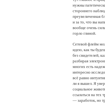
нужны патетически
стороннего наблюд
преувеличенная бла
и за то, что вы на
вообще очень силь
горло глиной.
Сетевой флейм мож
идею, как ты буде
без свидетелей, к
разбирая электрон
многих есть надежд
интересно исследо
всё равно интуити
ли я вышел. Я уве
социальное живот
ссылаться на тех 
— заработок, но т