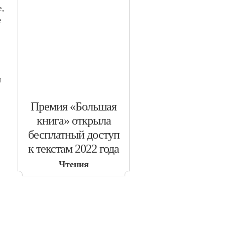
е,
е
и
​Премия «Большая
книга» открыла
бесплатный доступ
к текстам 2022 года
Чтения