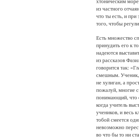
хтоническим морем
из частного отчая
что ты есть, и пр
того, чтобы регули
Есть множество сп
принудить его к т
надеются выставит
из рассказов Фази
говорится так: «Г
смешным. Ученик, 
не хулиган, а прос
пожалуй, многие с
понимающий, что 
когда учитель выс
учеников, и весь к
тобой смеется оди
невозможно пересм
во что бы то ни ст