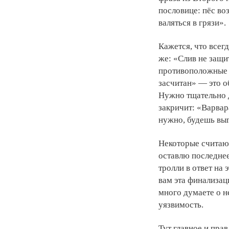
пословице: пёс во
валяться в грязи».
Кажется, что всег
же: «Слив не защи
противоположные 
заcчитан» — это о
Нужно тщательно д
закричит: «Варвар
нужно, будешь выг
Некоторые считают
оставлю последнее
тролли в ответ на
вам эта финализа
много думаете о не
уязвимость.
Тут главное и прав