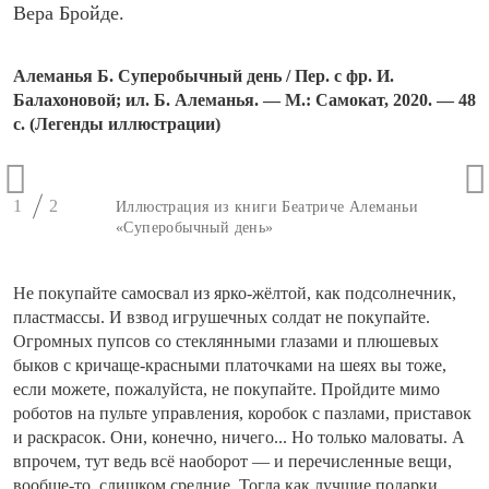
Вера Бройде.
Алеманья Б. Суперобычный день / Пер. с фр. И.
Балахоновой; ил. Б. Алеманья. — М.: Самокат, 2020. — 48
с. (Легенды иллюстрации)
1
2
Иллюстрация из книги Беатриче Алеманьи
«Суперобычный день»
Не покупайте самосвал из ярко-жёлтой, как подсолнечник,
пластмассы. И взвод игрушечных солдат не покупайте.
Огромных пупсов со стеклянными глазами и плюшевых
быков с кричаще-красными платочками на шеях вы тоже,
если можете, пожалуйста, не покупайте. Пройдите мимо
роботов на пульте управления, коробок с пазлами, приставок
и раскрасок. Они, конечно, ничего... Но только маловаты. А
впрочем, тут ведь всё наоборот — и перечисленные вещи,
вообще-то, слишком средние. Тогда как лучшие подарки