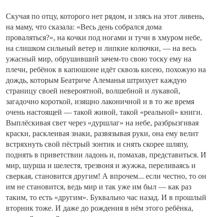
Скучая по отцу, которого нет рядом, и злясь на этот ливень,
на маму, что сказала: «Весь день собрался дома
проваляться?», на кочки под ногами и тучи в хмуром небе,
на слишком сильный ветер и липкие колючки, — на весь
ужасный мир, обрушивший зачем-то свою тоску ему на
плечи, ребёнок в капюшоне идёт сквозь кисею, похожую на
дождь, которым Беатриче Алеманья штрихует каждую
страницу своей невероятной, волшебной и лукавой,
загадочно короткой, изящно лаконичной и в то же время
очень настоящей — такой живой, такой «реальной» книги.
Выплёскивая свет через «дуршлаг» на небе, разбрызгивая
краски, расклеивая знаки, развязывая руки, она ему велит
встряхнуть свой пёстрый зонтик и снять скорее шляпу,
поднять в приветствии ладонь и, помахав, представиться. И
мир, шурша и шелестя, трезвоня и жужжа, переливаясь и
сверкая, становится другим! А впрочем... если честно, то он
им не становится, ведь мир и так уже им был — как раз
таким, то есть «другим». Буквально час назад. И в прошлый
вторник тоже. И даже до рождения в нём этого ребёнка,