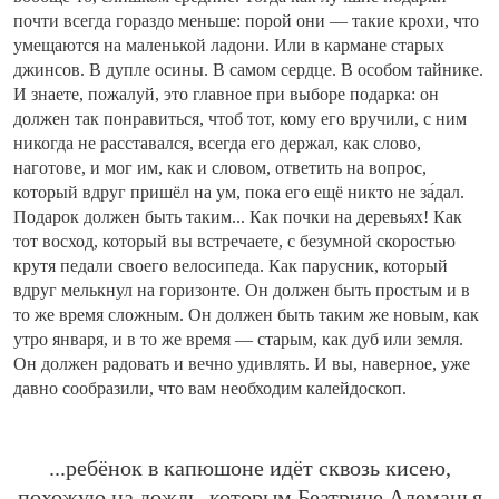
почти всегда гораздо меньше: порой они — такие крохи, что
умещаются на маленькой ладони. Или в кармане старых
джинсов. В дупле осины. В самом сердце. В особом тайнике.
И знаете, пожалуй, это главное при выборе подарка: он
должен так понравиться, чтоб тот, кому его вручили, с ним
никогда не расставался, всегда его держал, как слово,
наготове, и мог им, как и словом, ответить на вопрос,
который вдруг пришёл на ум, пока его ещё никто не за́дал.
Подарок должен быть таким... Как почки на деревьях! Как
тот восход, который вы встречаете, с безумной скоростью
крутя педали своего велосипеда. Как парусник, который
вдруг мелькнул на горизонте. Он должен быть простым и в
то же время сложным. Он должен быть таким же новым, как
утро января, и в то же время — старым, как дуб или земля.
Он должен радовать и вечно удивлять. И вы, наверное, уже
давно сообразили, что вам необходим калейдоскоп.
...ребёнок в капюшоне идёт сквозь кисею,
похожую на дождь, которым Беатриче Алеманья