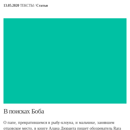
13.05.2020
ТЕКСТЫ /
Статьи
​В поисках Боба
О папе, превратившемся в рыбу-клоуна, и мальчике, занявшем
отцовское место, в книге Алана Дюранта пишет обозреватель Rara