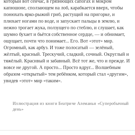
который вот сейчас, в грязнющих сапогах и мокром
капюшоне, сползающем на лоб, карабкается вверх, чтобы
понюхать ярко-рыжий гриб, растущий на пригорке, и
плюхает ногами по воде, и запускает пальцы в землю, и
нежно трогает жука, ползущего по стеблю, и слушает, как
шумно бухает и бьётся собственное сердце, — и обнимает,
ощущает, почти что понимает... Его. Вот «этот» мир.
Огромный, как арбуз. И тоже полосатый — зелёный,
жёлтый, красный. Трескучий, сладкий, сочный. Округлый и
тяжёлый. Красивый и забавный. Всё тот же, что и прежде. И
вовсе не другой. А просто... Просто вдруг... Волшебным
образом «открытый» тем ребёнком, который стал «другим»,
увидев «этот» мир «таким».
Иллюстрация из книги Беатриче Алеманьи «Суперобычный
день»