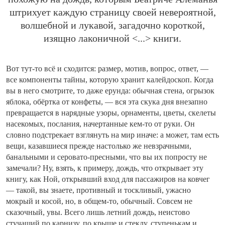
штрихует каждую страницу своей невероятной,
волшебной и лукавой, загадочно короткой,
изящно лаконичной <...> книги.
Вот тут-то всё и сходится: размер, мотив, вопрос, ответ, —
все компоненты тайны, которую хранит калейдоскоп. Когда
вы в него смотрите, то даже ерунда: обычная стена, огрызок
яблока, обёртка от конфеты, — вся эта скука дня внезапно
превращается в нарядные узоры, орнаменты, цветы, скелеты
насекомых, послания, начертанные кем-то от руки. Он
словно подстрекает взглянуть на мир иначе: а может, там есть
вещи, казавшиеся прежде настолько же невзрачными,
банальными и серовато-пресными, что вы их попросту не
замечали? Ну, взять, к примеру, дождь, что открывает эту
книгу, как Ной, открывший вход для пассажиров на ковчег
— такой, вы знаете, противный и тоскливый, ужасно
мокрый и косой, но, в общем-то, обычный. Совсем не
сказочный, увы. Всего лишь летний дождь, неистово
стучащий по карнизу, по крыше и стеклу, ступенькам и