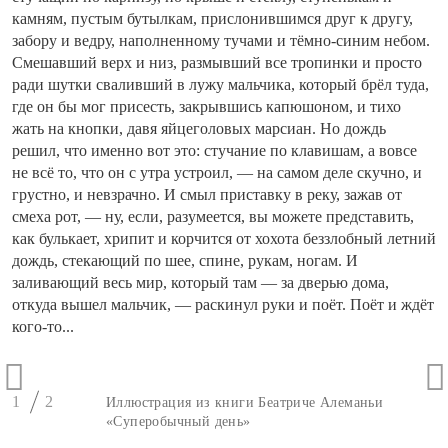
камням, пустым бутылкам, прислонившимся друг к другу,
забору и ведру, наполненному тучами и тёмно-синим небом.
Смешавший верх и низ, размывший все тропинки и просто
ради шутки сваливший в лужу мальчика, который брёл туда,
где он бы мог присесть, закрывшись капюшоном, и тихо
жать на кнопки, давя яйцеголовых марсиан. Но дождь
решил, что именно вот это: стучание по клавишам, а вовсе
не всё то, что он с утра устроил, — на самом деле скучно, и
грустно, и невзрачно. И смыл приставку в реку, зажав от
смеха рот, — ну, если, разумеется, вы можете представить,
как булькает, хрипит и корчится от хохота беззлобный летний
дождь, стекающий по шее, спине, рукам, ногам. И
заливающий весь мир, который там — за дверью дома,
откуда вышел мальчик, — раскинул руки и поёт. Поёт и ждёт
кого-то...
1
2
Иллюстрация из книги Беатриче Алеманьи
«Суперобычный день»