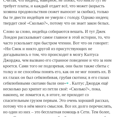
Считая, что индеец, наверное, не понял, что никто тут не
требует платы, и каждый отдает всё, что может (корысть
хозяина продовольствия сюжет выносит за скобки), только
бы те двести индейцев не умерли с голоду. Однако индеец
твердит своё «Сколько?», потому что он знает закон белых.
Слово за слово, индейца собираются вешать. И тут Джек
Лондон рассказывает самое главное в этой истории, то, что
часто ускользает при быстром чтении. Вот что он говорит:
«Ни Смок и никто другой из присутствующих не
догадывались о том, что происходит в мозгу Калтуса
Джорджа, чем вызвано его странное поведение и что за ним
кроется. Сами того не подозревая, они были также сбиты с
толку и не способны понять его, как он не мог понять их. В
их глазах он был себялюбивая, грубая скотина; в его глазах
себялюбивыми скотами были они»
. Калтус Джордж ещё
несколько раз хрипит из петли своё: «Сколько?», пока,
наконец, не ломается и, в итоге, не приходит со
спасительным грузом первым. Это очень хороший рассказ,
потому что в нём много смыслов. Все их долго перечислять,
но один из них – это бесплатная помощь в Сети. Тем более,