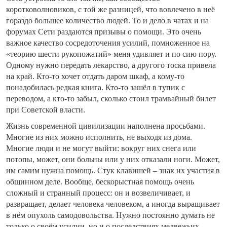
коротковолновиков, с той же разницей, что вовлечено в неё
гораздо большее количество людей. То и дело в чатах и на
форумах Сети раздаются призывы о помощи. Это очень
важное качество сосредоточения усилий, помноженное на
«теорию шести рукопожатий» меня удивляет и по сию пору.
Одному нужно передать лекарство, а другого тоска привела
на край. Кто-то хочет отдать даром шкаф, а кому-то
понадобилась редкая книга. Кто-то зашёл в тупик с
переводом, а кто-то забыл, сколько стоил трамвайный билет
при Советской власти.
Жизнь современной цивилизации наполнена просьбами.
Многие из них можно исполнить, не выходя из дома.
Многие люди и не могут выйти: вокруг них снега или
потопы, может, они больны или у них отказали ноги. Может,
им самим нужна помощь. Стук клавишей – знак их участия в
общинном деле. Вообще, бескорыстная помощь очень
сложный и странный процесс: он и возвеличивает, и
развращает, делает человека человеком, а иногда выращивает
в нём опухоль самодовольства. Нужно постоянно думать не
только о своём усилии, но и о последствиях медвежьих