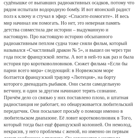
судёнышке от выпавших радиоактивных осадков, потому что
рядом испытали водородную бомбу. И вот японский радист
полз к ключу и стучал в эфир: «Спасите-помогите». И весь
мир начинал им помогать. Но нет, это неверная память
детства совместила две истории – выдуманную и
настоящую. Про настоящую историю обсыпанного
радиоактивным пеплом судна тоже сняли фильм, который
назывался «Счастливый дракон № 5», и вышел он через три
года после французской ленты. А вот в ней-то как раз и была
история про коротковолновиков. Сюжет фильма «Если бы
парни всего мира» следующий: в Норвежском море
болтается французский траулер «Лютеция», на борту
которого двенадцать рыбаков. Они съели самодельную
ветчину, и один за другим начинают терять сознание.
Причём дело со связью у них поставлено плохо, и штатная
радиостанция не работает, но обнаруживается любительский
передатчик. Они посылают просьбу о помощи именно в
любительском диапазоне. Её ловит коротковолновик в Того,
который тогда был ещё французской колонией. Он немолод,
некрасив, у него проблемы с женой, но именно он первым