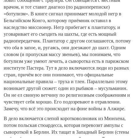
ловит сообщение с траулера. Он совещается с местным
врачом, и тот ставит диагноз (по радиопереписке)
«ботулизм». В книге сигнал принимает молодой негр в
Бельгийском Конго, которому приёмник оставил в
наследство миссионер. Негр прибегает к плантатору, и
уговаривает его съездить на шахты, где есть мощный
радиопередатчик. Плантатор с другом соглашаются, потому
что оба в запое, и, ругаясь, они доезжают до шахт. Одним
словом (и пропуская массу звеньев), мы понимаем, что
ботулизм уже умеют лечить, а сыворотка есть в парижском
институте Пастера. Тут в дело включаются люди из разных
стран, причём все они понимают, что официальные
национальные правила – труха и тлен. Параллельно этому
возникает другой сюжет: один из рыбаков – мусульманин.
Он не ел свиную ветчину по религиозным соображениям и
чувствует себя хорошо. Его подозревают в отравлении.
Замечу, что всё это происходит на фоне войны в Алжире.
В дело включается слепой коротковолновик из Мюнхена,
потом польская стюардесса, которая перевозит ампулы с
сывороткой в Берлин. Их тащат в Западный Берлин (стены