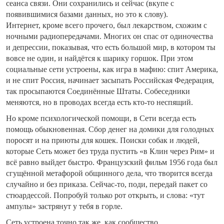
сеанса связи. Они сохранились и сейчас (вкупе с
появившимися базами данных, но это к слову).
Интернет, кроме всего прочего, был лекарством, схожим с
ночными радиопередачами. Многих он спас от одиночества
и депрессии, показывая, что есть большой мир, в котором ты
вовсе не один, и найдётся к шарику горшок. При этом
социальные сети устроены, как игра в мафию: спит Америка,
и не спит Россия, начинает засыпать Российская Федерация,
так просыпаются Соединённые Штаты. Собеседники
меняются, но в проводах всегда есть кто-то неспящий.
Но кроме психологической помощи, в Сети всегда есть
помощь обыкновенная. Сбор денег на домики для голодных
поросят и на приюты для кошек. Поиски собак и людей,
которые Сеть может без труда пустить «в Клин через Рим» и
всё равно выйдет быстро. Французский фильм 1956 года был
сгущённой метафорой общинного дела, что творится всегда
случайно и без приказа. Сейчас-то, поди, передай пакет со
стюардессой. Попробуй только рот открыть, и слова: «тут
ампулы» застрянут у тебя в горле.
Сеть устроена точно так же, как сообщество