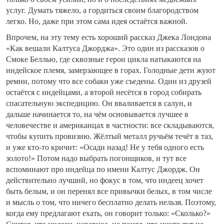
услуг. Думать тяжело, а гордиться своим благородством
легко. Но, даже при этом сама идея остаётся важной.
Впрочем, на эту тему есть хороший рассказ Джека Лондона
«Как вешали Калтуса Джорджа». Это один из рассказов о
Смоке Беллью, где сквозные герои цикла натыкаются на
индейское племя, замерзающее в горах. Голодные дети жуют
ремни, потому что все собаки уже съедены. Один из друзей
остаётся с индейцами, а второй несётся в город собирать
спасательную экспедицию. Он вваливается в салун, и
дальше начинается то, на чём основывается лучшее в
человечестве и американцах в частности: все складываются,
чтобы купить провизию. Жёлтый металл ручьём течёт в таз,
и уже кто-то кричит: «Осади назад! Не у тебя одного есть
золото!» Потом надо выбрать погонщиков, и тут все
вспоминают про индейца по имени Калтус Джордж. Он
действительно лучший, но фокус в том, что индеец хочет
быть белым, и он перенял все привычки белых, в том числе
и мысль о том, что ничего бесплатно делать нельзя. Поэтому,
когда ему предлагают ехать, он говорит только: «Сколько?»