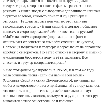
ещё нет) и нарываются на советский патруль. Дальше
следует сцена, которая в книге и фильме рассказана по-
разному. В книге людей с сывороткой допрашивает капитан
с бритой головой, какой-то привет Юлу Бриннеру, и
отпускает. Те хотят забрать ампулы, но этот капитан
высокомерно говорит: «Наши самолёты летают побыстрее
ваших», и скоро норвежский лётчик косится на русский
«МиГ» на своём аэродроме (норвежец - пацифист и
испытывает от советского самолёта смешанные чувства).
Норвежцы подлетают к траулеру и сбрасывают на парашюте
коробку с сывороткой. Но ветер относит в сторону, и именно
мусульманин бросается в воду и её вытаскивает. Все
спасены, и траулер возвращается домой.
У нас этот фильм дублировали в 1957-м, и в том же году
была сочинена песня «Если бы парни всей земли»
(Соловьёв-Седой на стихи Долматовского), звучавшая из
любого некоротковолнового приёмника. В ту пору казалось,
что вот-вот, и парни всего мира действительно снимут
пальцы с военных кнопок, возьмутся за руки, и из этих рук
вывалится всякое огнестрельное и колющее.