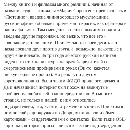
Между книгой и фильмом много различий, начиная от
названия судна – книжная «Мария Соренсен» превратилась в
«Лютецию», введена линия хорошего мусульманина,
русский офицер обладает причёской и красив, как офицеры в
наших фильмах. Там смещены акценты, выкинуты одни и
введены другие персонажи, но важно, что всё это -
говорящие детали эпохи. Причём часть героев десять лет
назад воевали друг против друга, а, возможно, некоторые и
будут ещё воевать. За три года до этого русский капитан
видел в газетах карикатуры на врачей-вредителей со
смертоносными пробирками в руках (Он-то, кажется,
рискует больше прочих). Но речь тут о другом –
коротковолновики были таким ФИДО прошлого времени.
Да и начавшийся интернет был похож на замкнутые
сообщества любителей радиопередатчиков. Во многих
странах, не только в нашей, к ним относились
подозрительно, что, кстати, отражено и в книге. При этом я
помню ещё радиокружки во Дворцах пионеров и обмен
карточками – свидетельствами о контактах. Были такие QSL-
карточки, которые присылались в качестве подтверждения