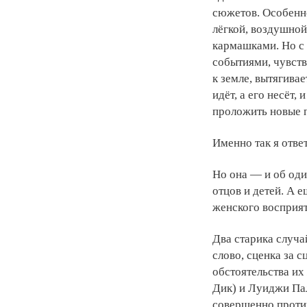
сюжетов. Особенно
лёгкой, воздушно
кармашками. Но с
событиями, чувств
к земле, вытягива
идёт, а его несёт,
проложить новые 
Именно так я ответ
Но она — и об оди
отцов и детей. А 
женского восприят
Два старика случа
слово, сценка за 
обстоятельства их
Дик) и Луиджи Пал
совершенно против