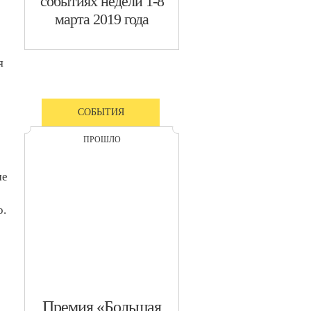
событиях недели 1-8
марта 2019 года
я
СОБЫТИЯ
ПРОШЛО
ме
о.
​Премия «Большая