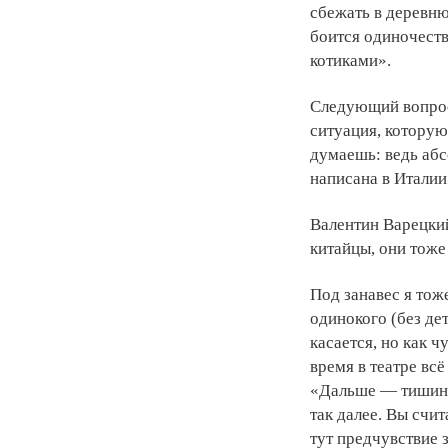
сбежать в деревню
боится одиночества
котиками».
Следующий вопрос 
ситуация, котору
думаешь: ведь абс
написана в Италии
Валентин Варецкий
китайцы, они тоже
Под занавес я тож
одинокого (без де
касается, но как 
время в театре вс
«Дальше — тишина
так далее. Вы счи
тут предчувствие