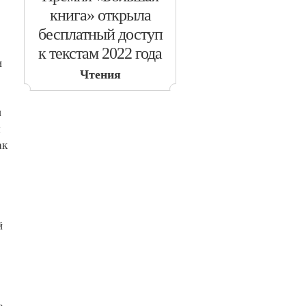
книга» открыла
бесплатный доступ
к текстам 2022 года
и
Чтения
и
м
ак
й