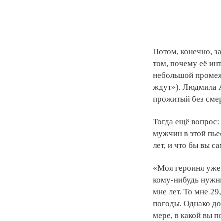
Потом, конечно, 
том, почему её ин
небольшой промежу
ждут»). Людмила А
прожитый без сме
Тогда ещё вопрос:
мужчин в этой пьес
лет, и что бы вы 
«Моя героиня уже 
кому-нибудь нужным
мне лет. То мне 29
погоды. Однако до
мере, в какой вы п