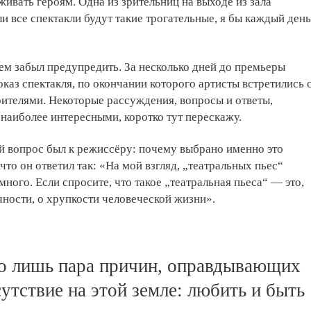
ивать героям. Одна из зрительниц на выходе из зала
ли все спектакли будут такие трогательные, я бы каждый день
всем забыл предупредить. За несколько дней до премьеры
оказ спектакля, по окончании которого артисты встретились 
ителями. Некоторые рассуждения, вопросы и ответы,
наиболее интересными, коротко тут перескажу.
й вопрос был к режиссёру: почему выбрано именно это
что он ответил так: «На мой взгляд, „театральных пьес“
много. Если спросите, что такое „театральная пьеса“ — это,
ичности, о хрупкости человеческой жизни».
го лишь пара причин, оправдывающих
утствие на этой земле: любить и быть