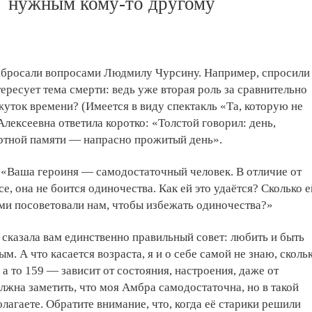
нужным кому-то другому
забросали вопросами Людмилу Чурсину. Например, спросили
тересует тема смерти: ведь уже вторая роль за сравнительно
ток времени? (Имеется в виду спектакль «Та, которую не
лексеевна ответила коротко: «Толстой говорил: день,
ртной памяти — напрасно прожитый день».
 «Ваша героиня — самодостаточный человек. В отличие от
е, она не боится одиночества. Как ей это удаётся? Сколько е
сами посоветовали нам, чтобы избежать одиночества?»
сказала вам единственно правильный совет: любить и быть
. А что касается возраста, я и о себе самой не знаю, сколь
, а то 159 — зависит от состояния, настроения, даже от
лжна заметить, что моя Амбра самодостаточна, но в такой
олагаете. Обратите внимание, что, когда её старики решили