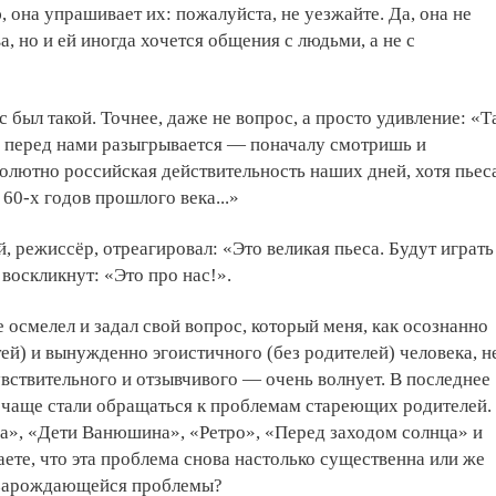
, она упрашивает их: пожалуйста, не уезжайте. Да, она не
, но и ей иногда хочется общения с людьми, а не с
был такой. Точнее, даже не вопрос, а просто удивление: «Т
ю перед нами разыгрывается — поначалу смотришь и
олютно российская действительность наших дней, хотя пьес
 60-х годов прошлого века...»
, режиссёр, отреагировал: «Это великая пьеса. Будут играть
 воскликнут: «Это про нас!».
е осмелел и задал свой вопрос, который меня, как осознанно
тей) и вынужденно эгоистичного (без родителей) человека, н
чувствительного и отзывчивого — очень волнует. В последнее
ё чаще стали обращаться к проблемам стареющих родителей.
», «Дети Ванюшина», «Ретро», «Перед заходом солнца» и
таете, что эта проблема снова настолько существенна или же
 зарождающейся проблемы?