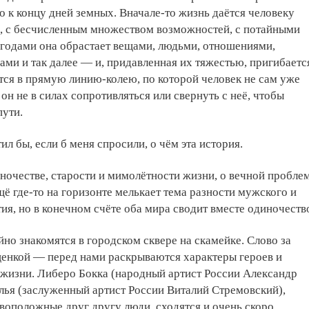
 к концу дней земных. Вначале-то жизнь даётся человеку
й, с бесчисленным множеством возможностей, с потайными
 годами она обрастает вещами, людьми, отношениями,
ами и так далее — и, придавленная их тяжестью, пригибаетс
ется в прямую линию-колею, по которой человек не сам уже
 и он не в силах сопротивляться или свернуть с неё, чтобы
пути.
ил бы, если б меня спросили, о чём эта история.
ночестве, старости и мимолётности жизни, о вечной пробле
ещё где-то на горизонте мелькает тема разности мужского и
ия, но в конечном счёте оба мира сводит вместе одиночеств
йно знакомятся в городском сквере на скамейке. Слово за
сценкой — перед нами раскрываются характеры героев и
 жизни. Либеро Бокка (народный артист России Александр
ья (заслуженный артист России Виталий Стремовский),
оположные друг другу люди, сходятся и очень скоро