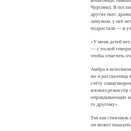
кошатница, бывша
Чурсина). В поста
других пьес драма
замужем, у неё не
подрастали — и у
«У меня детей нет,
— с тоской говорит
чтобы отметить оч
Амбра в исполнен
же и рассказчица 
счёту олицетворен
вложил режиссёр г
оправдывающих на
то другому».
Так как спектакль
он может показать