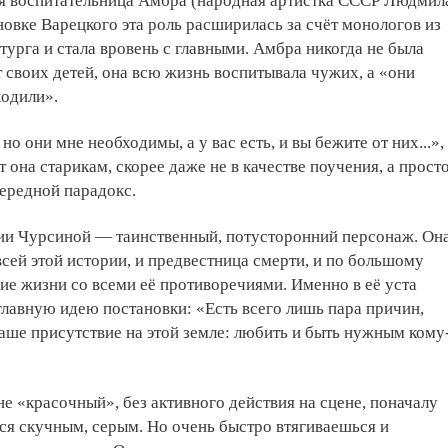
я воспитательница Амбра (народная артистка СССР Людмил
новке Варецкого эта роль расширилась за счёт монологов из
турга и стала вровень с главными. Амбра никогда не была
т своих детей, она всю жизнь воспитывала чужих, а «они
ходили».
 но они мне необходимы, а у вас есть, и вы бежите от них...»,
 она старикам, скорее даже не в качестве поучения, а просто
ередной парадокс.
ии Чурсиной — таинственный, потусторонний персонаж. Он
всей этой истории, и предвестница смерти, и по большому
ие жизни со всеми её противоречиями. Именно в её уста
лавную идею постановки: «Есть всего лишь пара причин,
ше присутствие на этой земле: любить и быть нужным кому
 не «красочный», без активного действия на сцене, поначалу
ся скучным, серым. Но очень быстро втягиваешься и