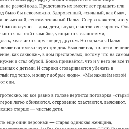
ми не разлей вода. Представить их вместе лет тридцать или
ад было бы невозможно. Здоровенный, «сильный, как бык»,
и невысокий, сентиментальный Палья. Сперва кажется, что у
ё благополучно — дом, дети, внуки, счастливая старость. Он
чаются на этой скамейке, угощаются сладостями,
ость, хвастаются друг перед другом. Но однажды Палья
оявляется только через три дня. Выясняется, что дети решил
нение, как саквояж», в дом престарелых, потому что на само
нужен и стал обузой. Бокка признаётся, что и у него не всё т
шениях с детьми. И старики сговариваются убежать в
глый год тепло, и живут добрые люди». «Мы заживём новой
ют они.
гротескно, но всё равно в голове вертится поговорка «стары
герои легко обижаются, откровенно хвастаются, выясняют,
месяцев старше — чистые дети.
есть ещё один персонаж — старая одинокая женщина,