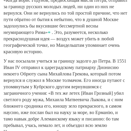
«Когда Борис Годунов, предвосхищая мысль Петра, отправил
за границу русских молодых людей, ни один из них не
вернулся. Они не вернулись по той простой причине, что нет
пути обратно от бытия к небытию, что в душной Москве
задохнулись бы вкусившие бессмертной весны
неумирающего Рима»
. Это, разумеется, несколько
прекраснодушная идея — воздух может убить в любой
географической точке, но Мандельштам упоминает очень
красивую историю.
У нас посылали учиться за границу задолго до Петра. В 1551
Иван IV отправил к цареградскому патриарху Дионисию
некоего Обрюту сына Михайлова Грекова, который потом
вернулся и служил в Москве толмачом. Его иногда путают с
упомянутым у Кубрского другим вернувшимся с
заграничного учения: «В тех же летех [Иван Грозный] убил
светлого роду мужа, Михаила Матвеевича Лыкова, и с ним
ближнего сродника его, юношу зело прекрасного, в самом
наусию, иже послан был на науку за море, во Ерманію, и
тамо навык добре Алеманскому языку и писанию: бо там
пребывал, учась, немало лет, и объездил всю землю