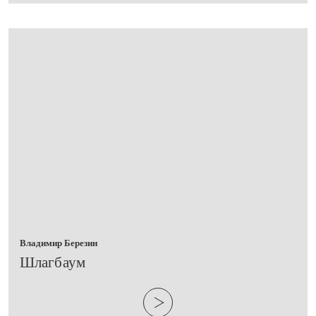
Владимир Березин
​Шлагбаум