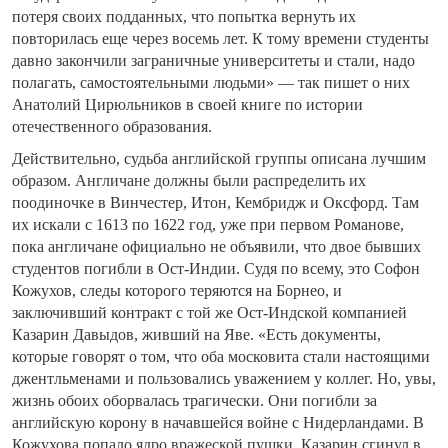
потеря своих подданных, что попытка вернуть их
повторилась еще через восемь лет. К тому времени студенты
давно закончили заграничные университеты и стали, надо
полагать, самостоятельными людьми» — так пишет о них
Анатолий Цирюльников в своей книге по истории
отечественного образования.
Действительно, судьба английской группы описана лучшим
образом. Англичане должны были распределить их
поодиночке в Винчестер, Итон, Кембридж и Оксфорд. Там
их искали с 1613 по 1622 год, уже при первом Романове,
пока англичане официально не объявили, что двое бывших
студентов погибли в Ост-Индии. Судя по всему, это Софон
Кожухов, следы которого теряются на Борнео, и
заключивший контракт с той же Ост-Индской компанией
Казарин Давыдов, живший на Яве. «Есть документы,
которые говорят о том, что оба московита стали настоящими
джентльменами и пользовались уважением у коллег. Но, увы,
жизнь обоих оборвалась трагически. Они погибли за
английскую корону в начавшейся войне с Нидерландами. В
Кожухова попало ядро вражеской пушки, Казарин сгинул в