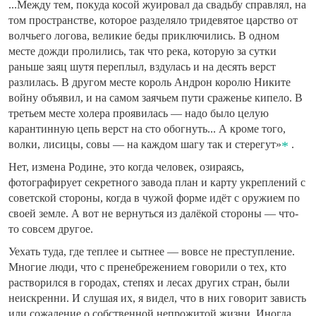
...Между тем, покуда косой жуировал да свадьбу справлял, на
том пространстве, которое разделяло тридевятое царство от
волчьего логова, великие беды приключились. В одном
месте дожди пролились, так что река, которую за сутки
раньше заяц шутя переплыл, вздулась и на десять верст
разлилась. В другом месте король Андрон королю Никите
войну объявил, и на самом заячьем пути сраженье кипело. В
третьем месте холера проявилась — надо было целую
карантинную цепь верст на сто обогнуть... А кроме того,
волки, лисицы, совы — на каждом шагу так и стерегут»
.
Нет, измена Родине, это когда человек, озираясь,
фотографирует секретного завода план и карту укреплений с
советской стороны, когда в чужой форме идёт с оружием по
своей земле. А вот не вернуться из далёкой стороны — что-
то совсем другое.
Уехать туда, где теплее и сытнее — вовсе не преступление.
Многие люди, что с пренебрежением говорили о тех, кто
растворился в городах, степях и лесах других стран, были
неискренни. И слушая их, я видел, что в них говорит зависть
или сожаление о собственной непрожитой жизни. Иногда