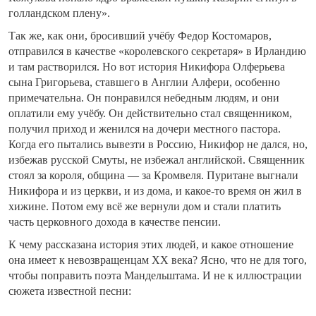
голландском плену».
Так же, как они, бросивший учёбу Федор Костомаров,
отправился в качестве «королевского секретаря» в Ирландию
и там растворился. Но вот история Никифора Олферьева
сына Григорьева, ставшего в Англии Алфери, особенно
примечательна. Он понравился небедным людям, и они
оплатили ему учёбу. Он действительно стал священником,
получил приход и женился на дочери местного пастора.
Когда его пытались вывезти в Россию, Никифор не дался, но,
избежав русской Смуты, не избежал английской. Священник
стоял за короля, община — за Кромвеля. Пуритане выгнали
Никифора и из церкви, и из дома, и какое-то время он жил в
хижине. Потом ему всё же вернули дом и стали платить
часть церковного дохода в качестве пенсии.
К чему рассказана история этих людей, и какое отношение
она имеет к невозвращенцам XX века? Ясно, что не для того,
чтобы поправить поэта Мандельштама. И не к иллюстрации
сюжета известной песни: