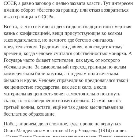
СССР, а равно заговор с целью захвата власти. Тут интересен
именно оборот «бегство за границу или отказ возвратиться
из-за границы в СССР».
Всё то, за что светило от десяти до пятнадцати или смертная
казнь с конфискацией, вещи присутствующие во всяком
законодательстве, но немного где бегство считалось
предательством. Традиция эта давняя, и восходит к тому
времени, когда человек считался собственностью монарха. А
Государь часто бывает мстителен, как муж, от которого
убежала жена. За самовольный переход границы по делам
коммерческим били кнутом, а по делам политическим
бывало и круче. Человек справедливо предполагался такой
же ценностью государства, как лес и сало, а если
материальная ценность хочет самостоятельно покинуть
склад, то это совершенно возмутительно. С эмигрантов
третьей волны, кстати, ещё не так давно высчитывали за
бесплатное образование.
Побег, впрочем, дело сложное, куда проще не вернуться.
Осип Мандельштам в статье «Петр Чаадаев» (1914) пишет: