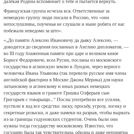
далёкая Родина вспоминает о тебе и пытается вернуть.
Французская группа исчезла вся. Ответственные за
немецкую группу люди писали в Россию, что «они
непослушливы, поученья не слушали и ныне робята от нас
побежали неведомо за што».
«„До памяти Алексею Ивановичу да дьяку Алексею, —
доводится до сведения посланных в Англию дипломатов, —
во III году блаженныя памяти при царе и великом князе
Борисе Федоровиче, всеа Русии, посланы из московского
государства в аглинскую землю в Лундон, через верного
человечка Ивана Ульянова (так перевели русское имя члена
английской фактории в Москве Джона Мерика) для науки
латынскому и аглинскому и иных разных немецких
государств языков и грамоте Гришка Олферьев сын
Григорьев с товарыщи...“ Послы употребили все усилия,
пустили в ход все средства: ласку, просьбу, угрозу, логику и
секретные розыски, и даже намеки на разрыв, чтобы вырвать
из-за границы годуновских студентов. Очень были они
нужны тогда государству московскому. Известно, что
государю была так чувствительна, обидна и даже непонятна