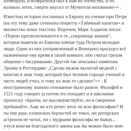
Немецкую, и возвратился был к нам во отечество, и по
коликих летех, смерти вкусил от Мучителя неповинне»
.
Известны истории посланных в Европу на учение при Петре
(на эту тему даже сочинена оперетта «Табачный капитан» и
множество иных текстов). Впрочем, Марк Алданов писал:
«Порою преувеличиваются и те „сокровища знания“,
которые вывезли из Европы взятые туда Петром молодые
люди. Один из них (отправленный в Венецию) просидел всё
назначенное ему время в своей комнате, ибо считал грехом
общение с басурманами. Другой так описывал памятник
Эразму в Роттердаме: „Сделан мужик вылитой медной с
книгою в знак тому, который был человек гораздо ученый и
часто людей учил, и тому на знак то сделано“»
. К
иностранному знанию отношение было разное. Филофей в
1521 году говорит (а потом это попадает и в школьные
прописи): «Братие, не высокоумствуйте, но в смирении
пребывайте. Аще же кто речет: веси ли всю философию? И
ты ему рцы: еллинских борзостей не текох, ни риторских
астроном не читах, ни с мудрыми философы не бывах...
учуся книгам благодатного закона как бы можно было мою