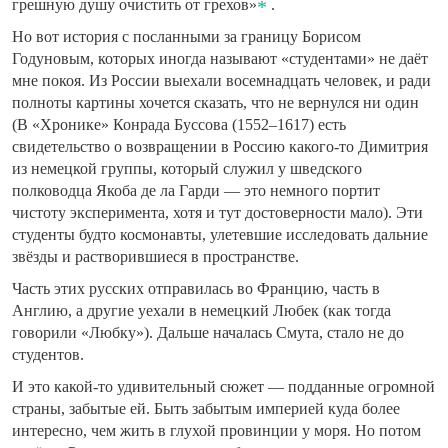
грешную душу очистить от грехов»
.
Но вот история с посланными за границу Борисом
Годуновым, которых иногда называют «студентами» не даёт
мне покоя. Из России выехали восемнадцать человек, и ради
полноты картины хочется сказать, что не вернулся ни один
(В «Хронике» Конрада Буссова (1552–1617) есть
свидетельство о возвращении в Россию какого-то Димитрия
из немецкой группы, который служил у шведского
полководца Якоба де ла Гарди — это немного портит
чистоту эксперимента, хотя и тут достоверности мало). Эти
студенты будто космонавты, улетевшие исследовать дальние
звёзды и растворившиеся в пространстве.
Часть этих русских отправилась во Францию, часть в
Англию, а другие уехали в немецкий Любек (как тогда
говорили «Любку»). Дальше началась Смута, стало не до
студентов.
И это какой-то удивительный сюжет — подданные огромной
страны, забытые ей. Быть забытым империей куда более
интересно, чем жить в глухой провинции у моря. Но потом