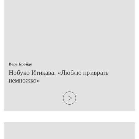
Вера Бройде
​Нобуко Итикава: «Люблю приврать
немножко»