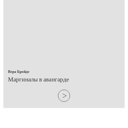
Вера Бройде
​Маргиналы в авангарде