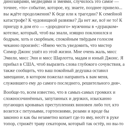
динозаврами, медведями и змеями, случилось это самое —
точнее, «то» событие, которое, ну, знаете, позднее привело...
вы ждёте продолжения? К беде или к трагедии? К семейной
катастрофе? К чудовищной развязке? Да нет же, всё не то! К
приезду в дом его — «дородного» мужчины в «дурацком»
котелке, который, чтоб вы знали, изящно поклонился и
бодрым, хоть и скорбным, спокойным твёрдым голосом
чеканно произнёс: «Имею честь уведомить, что мистер
Симор Джонс ушёл из этой жизни. Мне очень жаль, мисс
Эмили, мисс Энн и мисс Шарлотта, мадам и юный Джонс. Я
прибыл в США, чтоб выразить слова глубокого сочувствия, а
также сообщить, что ваш покойный дедушка оставил
завещание, в котором пожелал направить к вам меня,
служившего ему до самого последнего, решительного дня».
Вообще-то, всем известно, что в самых-самых громких и
сложносочинённых, запутанных и дерзких, изысканно
пугающих кровавых преступлениях виновен либо тот, кто
возится с петуньями, гортензиями, розами и вроде бы
законно и как бы незаметно копает где-то яму, несёт в руке
топор, стрижёт траву секатором, который так остёр, но вы-то