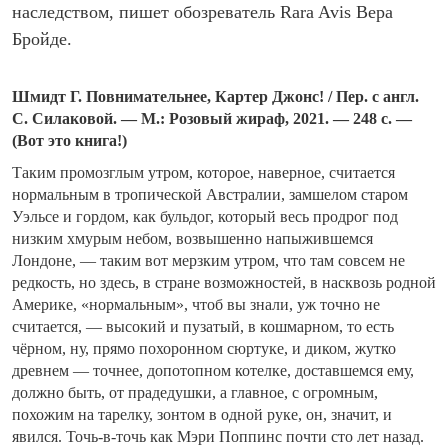
наследством, пишет обозреватель Rara Avis Вера
Бройде.
Шмидт Г. Повнимательнее, Картер Джонс! / Пер. с англ.
С. Силаковой. — М.: Розовый жираф, 2021. — 248 с. —
(Вот это книга!)
Таким промозглым утром, которое, наверное, считается
нормальным в тропической Австралии, замшелом старом
Уэльсе и гордом, как бульдог, который весь продрог под
низким хмурым небом, возвышенно напыжившемся
Лондоне, — таким вот мерзким утром, что там совсем не
редкость, но здесь, в стране возможностей, в насквозь родной
Америке, «нормальным», чтоб вы знали, уж точно не
считается, — высокий и пузатый, в кошмарном, то есть
чёрном, ну, прямо похоронном сюртуке, и диком, жутко
древнем — точнее, допотопном котелке, доставшемся ему,
должно быть, от прадедушки, а главное, с огромным,
похожим на тарелку, зонтом в одной руке, он, значит, и
явился. Точь-в-точь как Мэри Поппинс почти сто лет назад.