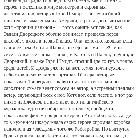
поводов для радости в периоды болезни, как истинных
героев, последних в мире монстров и скромных
джентльменов, которых Гэри Шмидт — известнейший
писатель из «маленькой» Америки, страны довольно милой,
хотя «провинциальной» — готов обнять вот так же, как
Эмили Дворецкого обычно обнимает, прощаясь перед
школой, у входа в первый класс. Она, конечно, крошка: куда
наивнее, чем Энни и Шарли́, но чёрт возьми — её лицо
сияет! А вместе с ним — и вы, и Картер, и Шарли́, и Энни, и
Дворецкий, и даже Гэри Шмидт, стоящий где-то тут, в толпе,
среди детей. И дождь уже не капает, земля почти сухая, а
небо словно море на тех картинах Тёрнера, которые
показывал Дворецкий: как будто мягкой кисточкой по
бархатной бумаге ведёт совсем не автор, а встречный тёплый
ветер, сдувающий всех с ног. Хотя вот, если честно, в тот раз
никто из Джонсов на выставку картин английского
художника идти не собирался: по телеку, вообще-то,
показывали фильм про рейнджеров и Аса-Роботройда, а где-
то в кухонном шкафу ждала своих героев огромная коробка,
наполненная «звёздами» того же Роботройда. Но выгнутая
бровь пришельца из Британии, его слова о том, что «мы, в