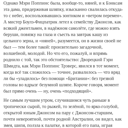
Однако Мэри Поппинс была, вообще-то, няней, и к Бэнксам
эта дама, придерживая шляпку, изысканно свалилась откуда-
то с небес, воспользовавшись зонтиком и «ветром перемен».
А мистер Боулз-Фицпатрик летел к семейству Джонсов, как
всякий джентльмен, в надёжном самолёте, где можно взять
беруши, повязку на глаза и съесть на завтрак кашу из
цельного зерна, и «няней», разумеется, он в жизни своей не
был — тем более такой: пронзительно загадочной,
волшебной, молодой. Но что его, пожалуй, и впрямь
роднило с той, так это обстоятельство: Дворецкий Гэри
Шмидта, как Мэри Поппинс Трэверс, явился в тот момент,
когда всё так сложилось — точнее, развалилось — что вряд
ли бы «уладилось» без помощи «Британии»: без трезвой
головы во вдрызг безумной шляпе. Короче говоря, момент
был прямо очень — ну, очень «подходящий».
Не самым лучшим утром, случившимся чуть раньше в
тропически сырой, то рыжей, то зелёной, то ярко-голубой,
открытой юным Джонсом на пару с Джонсом-старшим,
почти невероятной, почти родной Австралии, он видел, как
змея, шипя, ползла к палатке, в которой его папа, играя