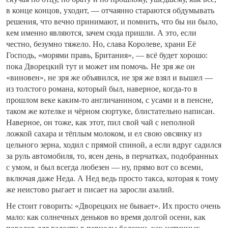
в конце концов, уходит, — отчаянно стараются обдумывать
решения, что вечно принимают, и помнить, что бы ни было,
кем именно являются, зачем сюда пришли. А это, если
честно, безумно тяжело. Но, слава Королеве, храни Её
Господь, «морями правь, Британия», — всё будет хорошо:
пока Дворецкий тут и может им помочь. Не зря же он
«виновен», не зря же объявился, не зря же взял и вышел —
из толстого романа, который был, наверное, когда-то в
прошлом веке каким-то англичанином, с усами и в пенсне,
таком же котелке и чёрном сюртуке, блистательно написан.
Наверное, он тоже, как этот, пил свой чай с неполной
ложкой сахара и тёплым молоком, и ел свою овсянку из
цельного зерна, ходил с прямой спиной, а если вдруг садился
за руль автомобиля, то, ясен день, в перчатках, подобранных
с умом, и был всегда любезен — ну, прямо вот со всеми,
включая даже Неда. А Нед ведь просто такса, которая к тому
же неистово рыгает и писает на заросли азалий.
Не стоит говорить: «Дворецких не бывает». Их просто очень
мало: как солнечных деньков во время долгой осени, как