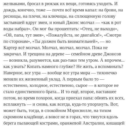
желваками, бросал в рюкзак их вещи, готовясь уходить. И
дождь, конечно, тоже — почти всё время капал: на брови, на
ресницы, на плечи, на ключицы, на сплющенную голову
застывшей вдруг змеи, и юный Джонс молчал — «как в рот
воды набрал». Он мог бы прошептать: «Отец, не выходи»,
«Ой, папа, тут змея», «Пожалуйста, не двигайся!», «Смотри
по сторонам», «Ты должен быть внимательней», — но
Картер всё молчал. Молчал, молчал, молчал. Пока не
закричал. И трещина на дереве — семейном древе Джонсов
— возникла, разумеется, как раз-таки тем утром. А впрочем...
как узнать? Копать намного глубже? Не жить, а вспоминать?
Наверное, все утра — вообще все утра мира — тихонечко
меняли их жизненный уклад. А первым было то —
естественно, холодное, естественно, сырое — в которое не
стало единственного брата... И то ещё, второе, наставшее
потом, во время похорон, когда приехал папа: обнять их всех,
всплакнуть — и снова, как всегда, куда-то упорхнуть. Вот,
может быть, тогда, в спокойном Мэрисвилле, на тихом
скромном кладбище, а вовсе не в горах, что тянутся вдоль
берега пылающей кострами, оранжевой Австралии, кишащей