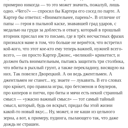
примерно никогда — то это может значить, пожалуй, лишь
одно. «Чего?» — спросил бы Картера его сосед по парте. А
Картер бы ответил: «Внимательнее, парень!». В отличие от
папы — героя в пыльной каске, знававшей град ударов, с
медалью на груди за доблесть и отвагу, который в прошлый
вторник прислал им то письмо, где в трёх несчастных фразах
признался маме в том, что больше не вернётся, что встретил
кой-кого, что этот кое-кто ему теперь важней, нужней всего-
всего, — он просто Картер Джонс, «великий» крикетист, и
должен быть внимательным, пытаясь защитить три столбика,
что вбиты в рыхлый грунт, а также перекладину, висящую на
них. Так повелел Дворецкий. А он ведь джентльмен. А
джентльмен не станет... ну, знаете — лукавить. В его словах
про кри́кет, про правила игры, про бетсменов и боулеров,
про киперов и питчи, про биты и мячи есть некий странный
смысл — «ужасно важный смысл» — тот самый тайный
смысл, который, будь он вскрыт, придал бы этой жизни
какой-то новый вкус... Ну, может, и не каши из цельного
зерна, а вот, к примеру, пудинга, пылающего так, что даже
дождь не страшен.