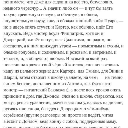
понимаете, что даже для садовника всё это, безусловно,
немного чересчур... А значит, либо он — и тут бы взять
такую, тревожную и злую, особенную, в общем,
внушительную паузу, какую обожал «английский» Пуаро, —
но в дверь опять стучат, и Картер, как обычно, идёт Его
впускать. Ведь мистер Боулз-Фицпатрик, хотя он и
Дворецкий, живёт не тут, не с Джонсами, но рядом, по
соседству, а к ним приходит утром — промозглым и сухим, и
бледно-голубым, и солнечным, и розовым, и ветреным, и
тёплым, и, в общем-то, любым. И всякий-всякий раз,
повесив на крючок свой чёрный котелок, спешит готовить
кашу из цельного зерна: для Картера, для Эмили, для Энни и
Шарли́, затем отвозит в школу (а знаете, на чём? — на темно-
синем Бентли, доставленном из Англии, как будто этот
монстр — гигантский Баклажан), а после всех уроков опять
привозит в дом, где Джонсы, словно в школе, стараются, как
могут, решая уравнения, вычёсывая таксу, валяясь на диване,
ругаясь или споря, беседуя с Дворецким о чём-нибудь
серьёзном (другие разговоры он просто не ведёт), читая
Несбит с Дойлом, ведя войну с собой, поддерживая маму,
скучая по отцу, по брату и по прошлому, ушедшему, как всё,