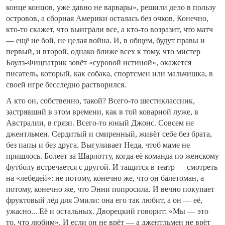
конце концов, уже давно не варвары», решили дело в пользу
островов, а сборная Америки осталась без очков. Конечно,
кто-то скажет, что выиграли все, а кто-то возразит, что матч
— ещё не бой, не целая война. И, в общем, будут правы и
первый, и второй, однако ближе всех к тому, что мистер
Боулз-Фицпатрик зовёт «суровой истиной», окажется
писатель, который, как собака, спортсмен или мальчишка, в
своей игре бесследно растворился.
А кто он, собственно, такой? Всего-то шестиклассник,
застрявший в этом времени, как в той коварной луже, в
Австралии, в грязи. Всего-то юный Джонс. Совсем не
джентльмен. Сердитый и смиренный, живёт себе без брата,
без папы и без друга. Выгуливает Неда, чтоб маме не
пришлось. Болеет за Шарлотту, когда её команда по женскому
футболу встречается с другой. И тащится в театр — смотреть
на «лебедей»: не потому, конечно же, что он балетоман, а
потому, конечно же, что Энни попросила. И вечно покупает
фруктовый лёд для Эмили: она его так любит, а он — её,
ужасно... Её и остальных. Дворецкий говорит: «Мы — это
то, что любим». И если он не врёт — а джентльмен не врёт