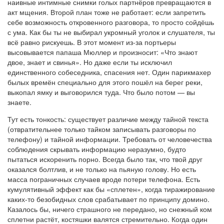
наивные интимные снимки голых партнёров превращаются в
акт мщения. Второй план тоже не работает: если запретить
себе возможность откровенного разговора, то просто сойдёшь
с ума. Как бы ты не выбирал укромный уголок и слушателя, ты
всё равно рискуешь. В этот момент из-за портьеры
высовывается папаша Мюллер и произносит: «Что знают
двое, знает и свинья». Но даже если ты исключил
единственного собеседника, спасения нет. Один парикмахер
былых времён специально для этого пошёл на берег реки,
выкопал ямку и выговорился туда. Что было потом — вы
знаете.
Тут есть тонкость: существует различие между тайной текста
(отвратительнее только тайком записывать разговоры по
телефону) и тайной информации. Требовать от человечества
соблюдения скрывать информацию неразумно, будто
пытаться искоренить порно. Всегда было так, что твой друг
оказался болтлив, и не только на пьяную голову. Но есть
масса пограничных случаев вроде потери телефона. Есть
кумулятивный эффект как бы «сплетен», когда тиражирование
каких-то безобидных слов срабатывает по принципу домино.
Казалось бы, ничего страшного не передано, но снежный ком
сплетни растёт, костяшки валятся стремительно. Когда один