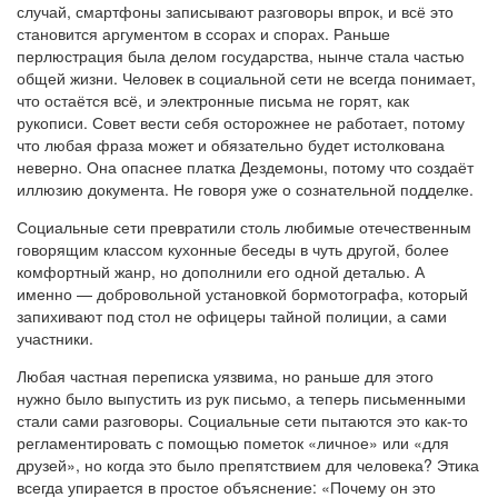
случай, смартфоны записывают разговоры впрок, и всё это
становится аргументом в ссорах и спорах. Раньше
перлюстрация была делом государства, нынче стала частью
общей жизни. Человек в социальной сети не всегда понимает,
что остаётся всё, и электронные письма не горят, как
рукописи. Совет вести себя осторожнее не работает, потому
что любая фраза может и обязательно будет истолкована
неверно. Она опаснее платка Дездемоны, потому что создаёт
иллюзию документа. Не говоря уже о сознательной подделке.
Социальные сети превратили столь любимые отечественным
говорящим классом кухонные беседы в чуть другой, более
комфортный жанр, но дополнили его одной деталью. А
именно — добровольной установкой бормотографа, который
запихивают под стол не офицеры тайной полиции, а сами
участники.
Любая частная переписка уязвима, но раньше для этого
нужно было выпустить из рук письмо, а теперь письменными
стали сами разговоры. Социальные сети пытаются это как-то
регламентировать с помощью пометок «личное» или «для
друзей», но когда это было препятствием для человека? Этика
всегда упирается в простое объяснение: «Почему он это