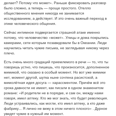
делает? Потому что может». Раньше фиксировать разговор
было сложно, а теперь — проще простого. Отелло
общественного мнения никогда не занимается
исследованием, а действует. И это очень важный переход в
этике человеческого общения.
Сейчас интимное подвергается страшной атаке именно
потому, что человечество «может». Улицы и дома покрылись
камерами, сети которым позавидовали бы в Океании. Люди
научились читать чужие письма, не заглядывая никому через
плечо.
Есть очень много градаций приемлемого в речи — то, что ты
говоришь устно, что пишешь, что произносится, дополненное
мимикой, что сказано в особый момент. Но вот уже мимики
нет, момент другой, шутка ныне сочтена расистской, а
мимолётная идея досуга — харассментом. Причём всё это
срока давности не имеет, как писали в одном знаменитом
романе: «И родители не в порядке, и сам он, между нами
говоря, имел аптеку. Кто же мог знать, что будет революция.
Люди устраивались, как могли, кто имел аптеку, а кто даже
фабрику... Я лично не вижу в этом ничего плохого» . Дурное
увидят чужие в нужный им момент.