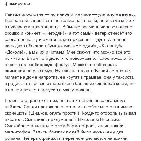
фиксируется.
Раньше злословие — истинное и мнимое — улетало на ветер.
Все начали записывать не только разговоры, но и сами мысли
в публичном пространстве. В былые времена человек откроет
окошко и крикнет: «Негодяи!», а тот самый ветер отнесёт его
слова прочь. Ну и окошко надо прикрыть — дует. А теперь
весь двор облеплен бумажками: «Негодяи!», «К ответу!»,
«Доколе!», а мы их и читаем. Мне скажут, что можно всё это
не читать. В том-то и дело, что невозможно. Такое пожелание
похоже на снобистскую фразу: «Можете не обращать
внимания на рекламу». Ну так она на автобусной остановке,
мигает на доме напротив, её крутят в трамвае, она у таксиста
в радио. Есть резон запереться в башне из слоновой кости, но
в нашем веке это искусство уже утрачено.
Более того, рано или поздно, ваши остывшие слова могут
найтись. Среди протокола опознания особое место занимают
скриншоты (Шишков, опять прости!). Когда-то оторопь вызывал
писатель Смекайло, придуманный Николаем Носовым.
Смекайло ставил под столом бормотограф, иначе говоря,
магнитофон. Записи близких людей были нужны ему для
романа. Теперь скриншоты переписки делаются на всякий