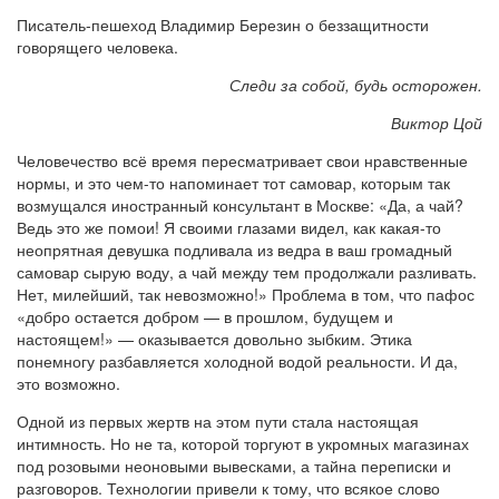
Писатель-пешеход Владимир Березин о беззащитности
говорящего человека.
Следи за собой, будь осторожен.
Виктор Цой
Человечество всё время пересматривает свои нравственные
нормы, и это чем-то напоминает тот самовар, которым так
возмущался иностранный консультант в Москве: «Да, а чай?
Ведь это же помои! Я своими глазами видел, как какая-то
неопрятная девушка подливала из ведра в ваш громадный
самовар сырую воду, а чай между тем продолжали разливать.
Нет, милейший, так невозможно!» Проблема в том, что пафос
«добро остается добром — в прошлом, будущем и
настоящем!» — оказывается довольно зыбким. Этика
понемногу разбавляется холодной водой реальности. И да,
это возможно.
Одной из первых жертв на этом пути стала настоящая
интимность. Но не та, которой торгуют в укромных магазинах
под розовыми неоновыми вывесками, а тайна переписки и
разговоров. Технологии привели к тому, что всякое слово