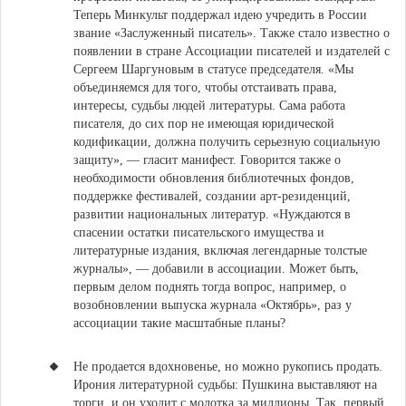
Теперь Минкульт поддержал идею учредить в России
звание «Заслуженный писатель». Также стало известно о
появлении в стране Ассоциации писателей и издателей с
Сергеем Шаргуновым в статусе председателя. «Мы
объединяемся для того, чтобы отстаивать права,
интересы, судьбы людей литературы. Сама работа
писателя, до сих пор не имеющая юридической
кодификации, должна получить серьезную социальную
защиту», — гласит манифест. Говорится также о
необходимости обновления библиотечных фондов,
поддержке фестивалей, создании арт-резиденций,
развитии национальных литератур. «Нуждаются в
спасении остатки писательского имущества и
литературные издания, включая легендарные толстые
журналы», — добавили в ассоциации. Может быть,
первым делом поднять тогда вопрос, например, о
возобновлении выпуска журнала «Октябрь», раз у
ассоциации такие масштабные планы?
Не продается вдохновенье, но можно рукопись продать.
Ирония литературной судьбы:
Пушкина выставляют на
торги
, и он уходит с молотка за миллионы. Так, первый