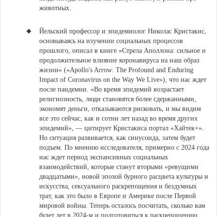
животных.
Йельский профессор и эпидемиолог Николас Кристакис,
основываясь на изучении социальных процессов
прошлого, описал в книге «Стрела Аполлона: сильное и
продолжительное влияние коронавируса на наш образ
жизни» (
«Apollo's Arrow: The Profound and Enduring
Impact of Coronavirus on the Way We Live»), что нас ждет
после пандемии. «Во время эпидемий возрастает
религиозность, люди становятся более сдержанными,
экономят деньги, отказываются рисковать, и мы видим
все это сейчас, как и сотни лет назад во время других
эпидемий», — цитирует Кристакиса портал «Хайтек+».
Но ситуация развивается, как синусоида, затем будет
подъем. По мнению исследователя, примерно с 2024 года
нас ждет период экспансивных социальных
взаимодействий, которые станут вторыми «ревущими
двадцатыми», новой эпохой бурного расцвета культуры и
искусства, сексуального раскрепощения и бездумных
трат, как это было в Европе и Америке после Первой
мировой войны. Теперь осталось посчитать, сколько вам
будет лет в 2024-м и подготовиться к раскрепощению,