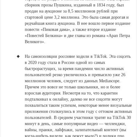
сборник прозы Пушкина, изданный в 1834 году, был
продан на аукционе за 8,5 миллионов рублей при
стартовой цене 3,2 миллиона. Это была самая дорогая и
редчайшая книга аукциона. В нее вошло первое издание
повести «Пиковая дама», а также второе издание
«Повестей Белкина» и две главы из романа «Арап Петра
Великого».
На самоизоляции россияне ходили в TikTok.
Эта соцсеть
в 2020 году стала в России одной из самых
быстрорастущих, за время пандемии число активных
пользователей резко увеличилось и превысило уже 26
миллионов человек, следует из данных Mediascope.
Причем это вовсе не только школьники, но и более
взрослая аудитория. Несмотря на то, что карантин
подталкивал к онлайну, далеко не все соцсети могут
похвалиться таким успехом, некоторые менее визуальные
приложения столкнулись в этом году с оттоком активных
пользователей. В среднем участники тратят на TikTok 30
минут в день, самые популярные видео — челленджи,
вайны, пранки, лайфхаки, залипательный контент (вы
когда-нибудь видели, как режут мыло?) и ролики про