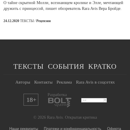
О тайне скрытной Молли, всезнающем кролике и Элле, мечтающей
дружить с принцессой, пишет обозреватель Rara Avis Вера Бройде.
24.12.2020
ТЕКСТЫ /
Рецензии
ТЕКСТЫ
СОБЫТИЯ
КРАТКО
Авторы
Контакты
Реклама
Rara Avis в соцсетях
Разработка
18+
© 2026 Rara Avis. Открытая критика
Наши реквизиты
Платежи и конфиденциальность
Оферта