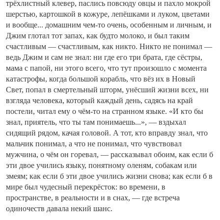
трёхлистный клевер, паслись повсюду овцы и пахло мокрой
шерстью, картошкой в кожуре, лепёшками и луком, цветами
и вообще... домашним чем-то очень, особенным и личным, и
Джим глотал тот запах, как будто молоко, и был таким
счастливым — счастливым, как никто. Никто не понимал —
ведь Джим и сам не знал: ни где его три брата, где сёстры,
мама с папой, ни этого всего, что тут произошло с момента
катастрофы, когда большой корабль, что вёз их в Новый
Свет, попал в смертельный шторм, унёсший жизни всех, ни
взгляда человека, который каждый день, садясь на край
постели, читал ему о чём-то на странном языке. «И кто бы
знал, приятель, что ты там понимаешь...», — вздыхал
сидящий рядом, качая головой. А тот, кто вправду знал, что
мальчик понимал, а что не понимал, что чувствовал
мужчина, о чём он горевал, — рассказывал обоим, как если б
эти двое учились языку, понятному оленям, собакам или
змеям; как если б эти двое учились жизни снова; как если б в
мире был чудесный перекрёсток: во времени, в
пространстве, в реальности и в снах, — где встреча
одиночеств давала некий шанс.