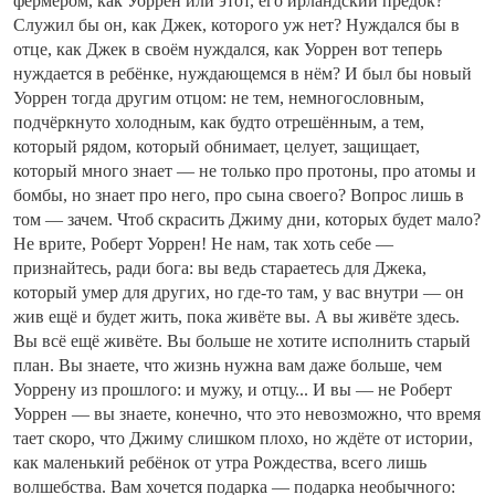
фермером, как Уоррен или этот, его ирландский предок?
Служил бы он, как Джек, которого уж нет? Нуждался бы в
отце, как Джек в своём нуждался, как Уоррен вот теперь
нуждается в ребёнке, нуждающемся в нём? И был бы новый
Уоррен тогда другим отцом: не тем, немногословным,
подчёркнуто холодным, как будто отрешённым, а тем,
который рядом, который обнимает, целует, защищает,
который много знает — не только про протоны, про атомы и
бомбы, но знает про него, про сына своего? Вопрос лишь в
том — зачем. Чтоб скрасить Джиму дни, которых будет мало?
Не врите, Роберт Уоррен! Не нам, так хоть себе —
признайтесь, ради бога: вы ведь стараетесь для Джека,
который умер для других, но где-то там, у вас внутри — он
жив ещё и будет жить, пока живёте вы. А вы живёте здесь.
Вы всё ещё живёте. Вы больше не хотите исполнить старый
план. Вы знаете, что жизнь нужна вам даже больше, чем
Уоррену из прошлого: и мужу, и отцу... И вы — не Роберт
Уоррен — вы знаете, конечно, что это невозможно, что время
тает скоро, что Джиму слишком плохо, но ждёте от истории,
как маленький ребёнок от утра Рождества, всего лишь
волшебства. Вам хочется подарка — подарка необычного: