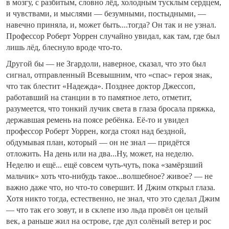
в мозгу, с разбитым, словно лёд, холодным тусклым сердцем,
и чувствами, и мыслями — безумными, постыдными, —
навечно приняла, и, может быть....тогда? Он так и не узнал.
Профессор Роберт Уоррен случайно увидал, как там, где был
лишь лёд, блеснуло вроде что-то.
Другой бы — не Згардоли, наверное, сказал, что это был
сигнал, отправленный Всевышним, что «спас» героя знак,
что так блестит «Надежда». Позднее доктор Джессоп,
работавший на станции в то памятное лето, отметит,
разумеется, что тонкий лучик света в глаза бросала пряжка,
державшая ремень на поясе ребёнка. Её-то и увидел
профессор Роберт Уоррен, когда стоял над бездной,
обдумывая план, который — он не знал — придётся
отложить. На день или на два...Ну, может, на неделю.
Неделю и ещё... ещё совсем чуть-чуть, пока «замёрзший
мальчик» хоть что-нибудь такое...волшебное? живое? — не
важно даже что, но что-то совершит. И Джим открыл глаза.
Хотя никто тогда, естественно, не знал, что это сделал Джим
— что так его зовут, и в склепе изо льда провёл он целый
век, а раньше жил на острове, где дул солёный ветер и рос