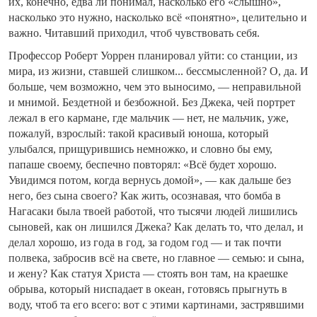
их, конечно, едва ли понимал, насколько его «слышно»,
насколько это нужно, насколько всё «понятно», целительно и
важно. Читавший приходил, чтоб чувствовать себя.
Профессор Роберт Уоррен планировал уйти: со станции, из
мира, из жизни, ставшей слишком... бессмысленной? О, да. И
больше, чем возможно, чем это выносимо, — неправильной
и мнимой. Бездетной и безбожной. Без Джека, чей портрет
лежал в его кармане, где мальчик — нет, не мальчик, уже,
пожалуй, взрослый: такой красивый юноша, который
улыбался, прищурившись немножко, и словно бы ему,
папаше своему, беспечно повторял: «Всё будет хорошо.
Увидимся потом, когда вернусь домой», — как дальше без
него, без сына своего? Как жить, осознавая, что бомба в
Нагасаки была твоей работой, что тысячи людей лишились
сыновей, как он лишился Джека? Как делать то, что делал, и
делал хорошо, из года в год, за годом год — и так почти
полвека, забросив всё на свете, но главное — семью: и сына,
и жену? Как статуя Христа — стоять вон там, на краешке
обрыва, который ниспадает в океан, готовясь прыгнуть в
воду, чтоб та его всего: вот с этими картинами, застрявшими