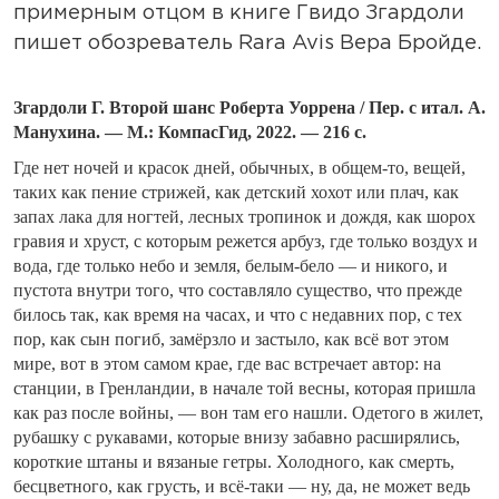
примерным отцом в книге Гвидо Згардоли
пишет обозреватель Rara Avis Вера Бройде.
Згардоли Г. Второй шанс Роберта Уоррена / Пер. с итал. А.
Манухина. — М.: КомпасГид, 2022. — 216 с.
Где нет ночей и красок дней, обычных, в общем-то, вещей,
таких как пение стрижей, как детский хохот или плач, как
запах лака для ногтей, лесных тропинок и дождя, как шорох
гравия и хруст, с которым режется арбуз, где только воздух и
вода, где только небо и земля, белым-бело — и никого, и
пустота внутри того, что составляло существо, что прежде
билось так, как время на часах, и что с недавних пор, с тех
пор, как сын погиб, замёрзло и застыло, как всё вот этом
мире, вот в этом самом крае, где вас встречает автор: на
станции, в Гренландии, в начале той весны, которая пришла
как раз после войны, — вон там его нашли. Одетого в жилет,
рубашку с рукавами, которые внизу забавно расширялись,
короткие штаны и вязаные гетры. Холодного, как смерть,
бесцветного, как грусть, и всё-таки — ну, да, не может ведь