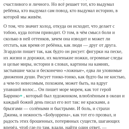
счастливого и личного. Но всё решает тот, кто выдумал
ребёнка, кто выдумал сам повод, кто выдумал историю, в
которой мы живём.
О том, что значит холод, откуда он исходит, что делает с
тобою, куда потом приводит. О том, в чём смысл боли и
сколько в ней оттенков, зачем она изводит и может ли
отстать, как время от ребёнка, как люди — друг от друга.
Згардоли пишет так, как будто он рисует: фигурки на песке,
их жизни и дорожки, их маленькие ножки, огромные следы
и целые миры, истории в словах, картины на камнях,
застывшие часы и бесконечно «ложные», едва ли уловимые
движения души. Рисует тонко-тонко, как будто бы не кистью,
а чем-то невесомым, похожим, может быть, на вдруг
упавший волос... Он пишет море морем, как тот герой
Баррико
, который был художником, влюблённым в океан и
каждый божий день писал его вот так: не красками, а
брызгами — солёными и быстрыми. И боль, и страхи
Джима, и нежность «Бобуоррена», как тот его прозвал, и
радость этих брошенных, потерянных существ, шагающих
вперёд, чтоб где-то там, вдали, найти один ответ, —