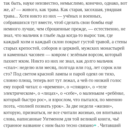
так быть, науке неизвестно, немыслимо, конечно, однако, вот
же, а? — живого, как трава. Как старая, засохшая, увядшая
трава... Хотя никто из них — учёных и военных,
собравшихся тут вместе, чтоб сделать свои бомбы ещё
немного лучше, чем сброшенные прежде, — естественно, не
знал, что мальчик в глыбе льда когда-то вырос там, где
каждый холм и каждый склон покрыт густой травой, а стены
старых крепостей, соборов и церквей, мужских монастырей
и каменных часовен — ковром с зелёным ворсом, который
пахнет мхом. Никто из них не знал, как долго мальчик
«спал»: неделю или месяц, полгода или год, лет сорок или
сто? Под светом красной лампы и парой одеял он тихо,
словно плющ, теперь вот тут лежал, а чей-то низкий голос
ему порой читал: о «времени», о «спящих», о «теле
электрическом», о «лицах», о «себе», о маленьком «ребёнке,
который быстро рос», и взрослом, что пытался, по мнению
поэта, «полней познать урок». За две недели «жизни»,
которую, признаться, не все считали жизнью, он впитывал
слова, написанные Уитменом для той великой книги, чьё
странное название с ним было тесно связано
. Читавший