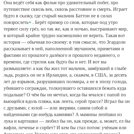
Она ведёт себя как фильм про удивительный побег, про
путешествие сквозь век, сквозь расстояние и смерть. Играет
будто в сказку, где старый мальчик Баттон не в силах
повзрослеть
. Берёт пример со снов, которые под утро
теряют силу грёз, но так же, как и ночью, выстраивают мир,
в который крайне трудно насмешливо не верить. Такая вот
история — обычная по-своему: в том смысле, что Згардоли
рассказывает в ней, наполненной звучанием, приметами и
фактами из прошлого далёкого и прошлого недавнего, о
времени, где стрелок как будто бы и нет. И вот вы
размышляете: а как бы жил тот мальчик, замёрзший в глыбе
льда, родись он не в Ирландии, а, скажем, в США, за десять
лет до взрывов, разрушивших полмира, а не в эпоху голода,
убившего сограждан, толкнувшего оставшихся бежать куда
подальше? О чём бы он мечтал, когда бы мчался с папой по
вьющейся вдоль пляжа, как лента, серой трассе? Играл бы он
с друзьями, с юлой — или зверями, самим собой и
найденными где-нибудь камнями? А мамины лепёшки из
лука и картошки — любил бы он, как прежде, а, может, ел бы
вафли, печенье и сорбет? И кем бы стал потом: учёным или