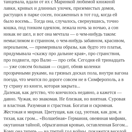
танцевала, вдали от их с Маринкой любимой книжной
лавки, кривых и длинных улочек, приземистых домов,
растущих в парке сосен, посаженных в тот год, когда ей
было восемь... Тогда она, случалось, свернувшись, точно
кошка, под тонким одеялом, лежала ночь за ночью, а сон
никак не шел, и вот она мечтала — о чем-нибудь таком:
немыслимом и странном, о чем-нибудь забавном, красивом,
нереальном, — примеривала образы, как будто это платья,
придумывала «сказку про дальние края», про странствия,
про подвиги, про Валю — про себя. Сегодня ей тринадцать
— уже совсем большая — сидит, обняв коленки
прозрачными руками, на грязных досках пола, внутри вагона
поезда, что мчится по дороге совсем не в Симферополь, а в
ту страну из книги, которая закрыта...
Далекая, как детство, что кончилось недавно, а кажется —
давно. Чужая, но знакомая. Не близкая, но внятная. Суровая
и властная. Разумная и страстная. Богатая и скромная.
Жестокая и мирная. Цветущая, как сад, уютная, как дом, и
тихая, как гром... «Волшебная» Германия, овеянная мифами,
окутанная тайной, обрызганная кровью, оставленная Богом...
Кому она теперь — на третий год войны, покажется веселой,