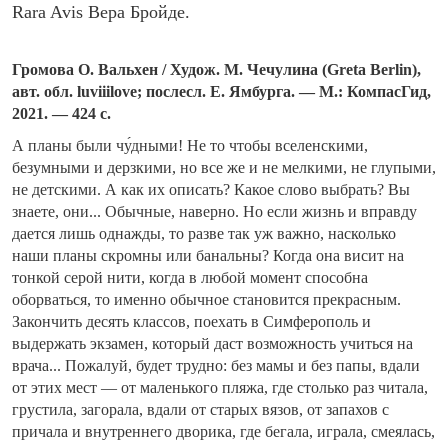
Rara Avis Вера Бройде.
Громова О. Вальхен / Худож. М. Чечулина (Greta Berlin),
авт. обл. luviiilove; послесл. Е. Ямбурга. — М.: КомпасГид,
2021. — 424 с.
А планы были чу́дными! Не то чтобы вселенскими,
безумными и дерзкими, но все же и не мелкими, не глупыми,
не детскими. А как их описать? Какое слово выбрать? Вы
знаете, они... Обычные, наверно. Но если жизнь и вправду
дается лишь однажды, то разве так уж важно, насколько
наши планы скромны или банальны? Когда она висит на
тонкой серой нити, когда в любой момент способна
оборваться, то именно обычное становится прекрасным.
Закончить десять классов, поехать в Симферополь и
выдержать экзамен, который даст возможность учиться на
врача... Пожалуй, будет трудно: без мамы и без папы, вдали
от этих мест — от маленького пляжа, где столько раз читала,
грустила, загорала, вдали от старых вязов, от запахов с
причала и внутреннего дворика, где бегала, играла, смеялась,