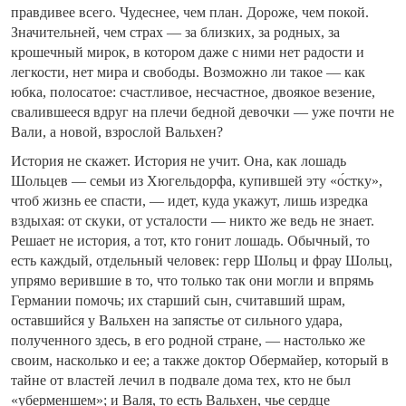
правдивее всего. Чудеснее, чем план. Дороже, чем покой.
Значительней, чем страх — за близких, за родных, за
крошечный мирок, в котором даже с ними нет радости и
легкости, нет мира и свободы. Возможно ли такое — как
юбка, полосатое: счастливое, несчастное, двоякое везение,
свалившееся вдруг на плечи бедной девочки — уже почти не
Вали, а новой, взрослой Вальхен?
История не скажет. История не учит. Она, как лошадь
Шольцев — семьи из Хюгельдорфа, купившей эту «о́стку»,
чтоб жизнь ее спасти, — идет, куда укажут, лишь изредка
вздыхая: от скуки, от усталости — никто же ведь не знает.
Решает не история, а тот, кто гонит лошадь. Обычный, то
есть каждый, отдельный человек: герр Шольц и фрау Шольц,
упрямо верившие в то, что только так они могли и впрямь
Германии помочь; их старший сын, считавший шрам,
оставшийся у Вальхен на запястье от сильного удара,
полученного здесь, в его родной стране, — настолько же
своим, насколько и ее; а также доктор Обермайер, который в
тайне от властей лечил в подвале дома тех, кто не был
«уберменшем»; и Валя, то есть Вальхен, чье сердце