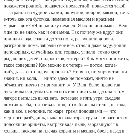
покажется родной, покажется прелестной, покажется такой
— страной из чу́дной сказки, округлой, доброй, мягкой, точь-
в-точь как эта булочка, намазанная маслом и красным
мармеладом? «Я ненавижу немцев! Я их не понимаю... Ведь
я же их не знаю, как и они меня. Так почему же вдруг они
пришли сюда, сожгли до тла поля, разрушили дороги,
разграбили дома, забрали себе все, отняли даже воду, убили
непокорных, случайных или гордых, угнали, точно скот,
рыдающих детей, подростков, матерей? Как могут они жить,
такое совершив? Как можно их теперь — потом, когда-
нибудь — за это вдруг простить? Ни вера, ни упрямство, ни
знания, ни воля, — ничто здесь не поможет, ничто не
объяснит, ничто не примирит...». У Вали было право так
чувствовать и думать, шептать или писать, когда она в том
лагере пыталась выживать: вставала в пять утра, съедала
ломтик хлеба, отдраивала пол, отскабливала стены, шагала,
как и все, в колонне, по жаре, гремя подошвами — что
мертвого разбудишь, выкапывала торф, грузила в вагонетку
подсохшие брикеты, вытряхивала пыль, забравшуюся в
хольцы, таскала на плечах корзины и мешки, брела назад в