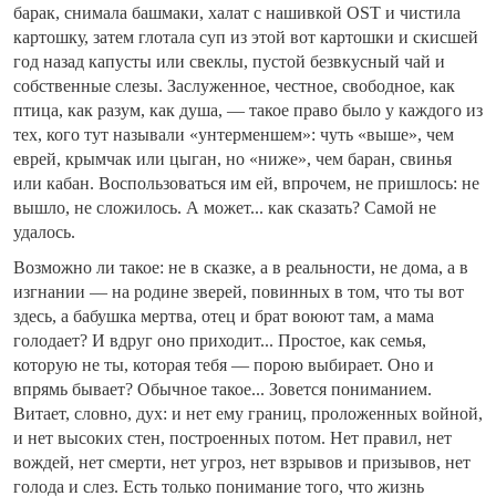
барак, снимала башмаки, халат с нашивкой OST и чистила
картошку, затем глотала суп из этой вот картошки и скисшей
год назад капусты или свеклы, пустой безвкусный чай и
собственные слезы. Заслуженное, честное, свободное, как
птица, как разум, как душа, — такое право было у каждого из
тех, кого тут называли «унтерменшем»: чуть «выше», чем
еврей, крымчак или цыган, но «ниже», чем баран, свинья
или кабан. Воспользоваться им ей, впрочем, не пришлось: не
вышло, не сложилось. А может... как сказать? Самой не
удалось.
Возможно ли такое: не в сказке, а в реальности, не дома, а в
изгнании — на родине зверей, повинных в том, что ты вот
здесь, а бабушка мертва, отец и брат воюют там, а мама
голодает? И вдруг оно приходит... Простое, как семья,
которую не ты, которая тебя — порою выбирает. Оно и
впрямь бывает? Обычное такое... Зовется пониманием.
Витает, словно, дух: и нет ему границ, проложенных войной,
и нет высоких стен, построенных потом. Нет правил, нет
вождей, нет смерти, нет угроз, нет взрывов и призывов, нет
голода и слез. Есть только понимание того, что жизнь