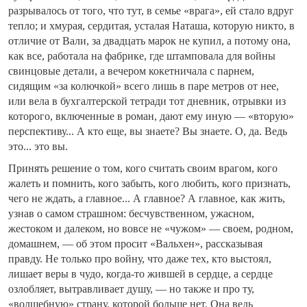
разрывалось от того, что тут, в семье «врага», ей стало вдруг
тепло; и хмурая, сердитая, усталая Наташа, которую никто, в
отличие от Вали, за двадцать марок не купил, а потому она,
как все, работала на фабрике, где штамповала для войны
свинцовые детали, а вечером кокетничала с парнем,
сидящим «за колючкой» всего лишь в паре метров от нее,
или вела в бухгалтерской тетради тот дневник, отрывки из
которого, включенные в роман, дают ему иную — «вторую»
перспективу... А кто еще, вы знаете? Вы знаете. О, да. Ведь
это... это вы.
Принять решение о том, кого считать своим врагом, кого
жалеть и помнить, кого забыть, кого любить, кого признать,
чего не ждать, а главное... А главное? А главное, как жить,
узнав о самом страшном: бесчувственном, ужасном,
жестоком и далеком, но вовсе не «чужом» — своем, родном,
домашнем, — об этом просит «Вальхен», рассказывая
правду. Не только про войну, что даже тех, кто выстоял,
лишает веры в чудо, когда-то жившей в сердце, а сердце
озлобляет, вытравливает душу, — но также и про ту,
«волшебную» страну, которой больше нет. Она ведь