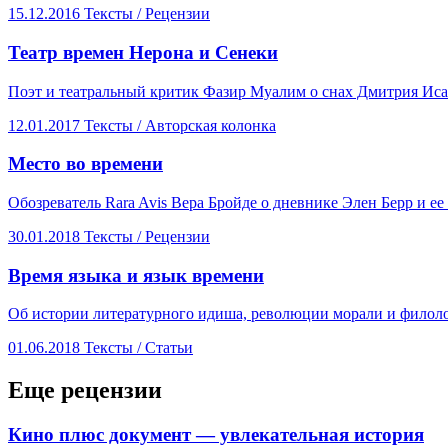
15.12.2016
Тексты /
Рецензии
​Театр времен Нерона и Сенеки
Поэт и театральный критик Фазир Муалим о снах Дмитрия Исаи
12.01.2017
Тексты /
Авторская колонка
​Место во времени
Обозреватель Rara Avis Вера Бройде о дневнике Элен Берр и ее 
30.01.2018
Тексты /
Рецензии
​​Время языка и язык времени
Об истории литературного идиша, революции морали и филолог
01.06.2018
Тексты /
Статьи
Еще рецензии
​Кино плюс документ — увлекательная история