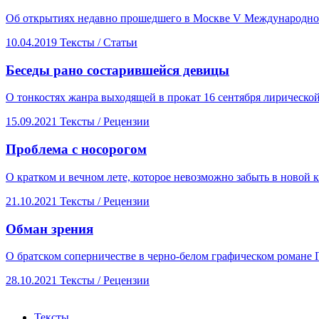
Об открытиях недавно прошедшего в Москве V Международног
10.04.2019
Тексты /
Статьи
Беседы рано состарившейся девицы
О тонкостях жанра выходящей в прокат 16 сентября лирическо
15.09.2021
Тексты /
Рецензии
​Проблема с носорогом
О кратком и вечном лете, которое невозможно забыть в новой
21.10.2021
Тексты /
Рецензии
​Обман зрения
О братском соперничестве в черно-белом графическом романе Г
28.10.2021
Тексты /
Рецензии
Тексты