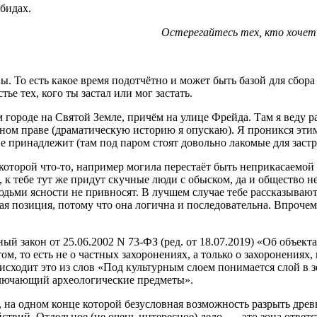
бидах.
Остерегайтесь тех, кто хочет
ы. То есть какое время подотчётно и может быть базой для сбор
ье тех, кого ты застал или мог застать.
м городе на Святой Земле, причём на улице Фрейда. Там я веду
льном праве (драматическую историю я опускаю). Я проникся эт
е не принадлежит (там под паром стоят довольно лакомые для за
за которой что-то, например могила перестаёт быть неприкасаемо
 к тебе тут же придут скучные люди с обыском, да и общество не
дьми ясности не привносят. В лучшем случае тебе рассказывают 
я позиция, потому что она логична и последовательна. Впрочем
й закон от 25.06.2002 N 73-ФЗ (ред. от 18.07.2019) «Об объект
ом, то есть не о частных захоронениях, а только о захоронения
оисходит это из слов «Под культурным слоем понимается слой в
ключающий археологические предметы».
, на одном конце которой безусловная возможность разрыть древ
ствий. Отдельное (не очень интересное) дело, — это зона ответс