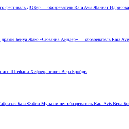
о фестиваль ДОКер — обозреватель Rara Avis Жаннат Идрисова
й драмы Бенуа Жако «Сюзанна Андлер» — обозреватель Rara Avi
 книге Штефани Хефлер, пишет Вера Бройде.
абриэля Ба и Фабио Муна пишет обозреватель Rara Avis Вера Бр