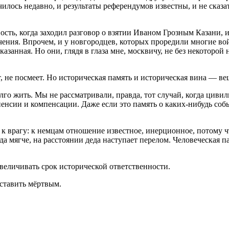
чилось недавно, и результаты референдумов известны, и не сказа
вость, когда заходил разговор о взятии Иваном Грозным Казани,
чения. Впрочем, и у новгородцев, которых проредили многие войн
казанная. Но они, глядя в глаза мне, москвичу, не без некоторо
т, не посмеет. Но историческая память и историческая вина — ве
лго жить. Мы не рассматривали, правда, тот случай, когда циви
нсии и компенсации. Даже если это память о каких-нибудь событ
 врагу: к немцам отношение известное, инерционное, потому что 
а мягче, на расстоянии деда наступает перелом. Человеческая па
величивать срок исторической ответственности.
оставить мёртвым.