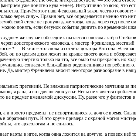
Дмитрием уже понятно куда менее). Интуитивно-то ясно, что ес
пытства. Причём этот наш Федеральный закон честно говорит: «
 только через силу». Правил нет, всё определяется именно что и
лёвской стене не тронули даже тогда, когда через год после сме
а можно понять, если бегунок события двигать по временной шка
 в худшем же случае собеседник пытается голосом актёра Стебло
ереп доисторического человека, а мистер Френкленд, местный сут
нного»
*
— В книге это слова из отчёта доктора Ватсона: «Сейчас
й, он по целым дням лежит на крыше своего дома и обозревает б
аченную энергию только на это, всё было бы прекрасно, но ходя
 заручившись согласием ближайших родственников погребенного. 
. Да, мистер Френкленд вносит некоторое разнообразие в нашу ж
иальных претензий. Не влажные патриотические мечтания за пиво
ающая рана, а вот для шведов устье Невы не является проблемо
 это не предмет вменяемой дискуссии. Ну, разве что у фантасто
, а и просто предметы, не испортившиеся за долгое время. Слыш
ь в обратный путь. И это круче примера с охраной могил мистер
ойны, что археологам и не снилось.
ает карты в игре, когда одна ложится на другую, а поверх неё тр