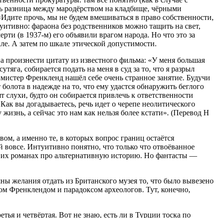
ть разница между мародёрством на кладбище, чёрными
Идите прочь, мы не будем вмешиваться в право собственности,
нтуитивно: фараона без родственников можно тащить на свет,
рти (в 1937-м) его объявили врагом народа. Но что это за
ле. А затем по шкале этической допустимости.
ва произнести цитату из известного фильма: «У меня большая
яга, собирается подать на меня в суд за то, что я разрыл
 мистер Френкленд нашёл себе очень странное занятие. Будучи
олота в надежде на то, что ему удастся обнаружить беглого
т слухи, будто он собирается привлечь к ответственности
Как вы догадываетесь, речь идет о черепе неолитического
изнь, а сейчас это нам как нельзя более кстати». (Перевод Н
м, а именно те, в которых вопрос границ остаётся
й вовсе. Интуитивно понятно, что только что отвоёванное
в в их романах про альтернативную историю. Но фантасты —
ны желания отдать из Британского музея то, что было вывезено
ом Френклендом и парадоксом археологов. Тут, конечно,
етья и четвёртая. Вот не знаю, есть ли в Турции тоска по