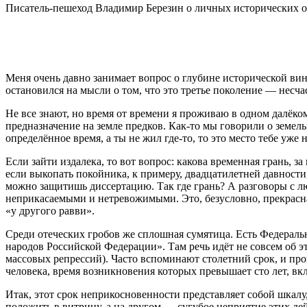
Писатель-пешеход Владимир Березин о личных исторических о
Меня очень давно занимает вопрос о глубине исторической вин
остановился на мысли о том, что это третье поколение — несчаст
Не все знают, но время от времени я проживаю в одном далёко
предназначение на земле предков. Как-то мы говорили о земе
определённое время, а ты не жил где-то, то это место тебе уж
Если зайти издалека, то вот вопрос: какова временная грань, 
если выкопать покойника, к примеру, двадцатилетней давности,
можно защитишь диссертацию. Так где грань? А разговоры с лю
неприкасаемыми и нетревожимыми. Это, безусловно, прекрасна
«у другого равви».
Среди отеческих гробов же сплошная сумятица. Есть Федеральны
народов Российской Федерации». Там речь идёт не совсем об эт
массовых репрессий). Часто вспоминают столетний срок, и пр
человека, время возникновения которых превышает сто лет, в
Итак, этот срок неприкосновенности представляет собой шкалу
положить в витрину, а на другом — сугубое неприятие этих дей