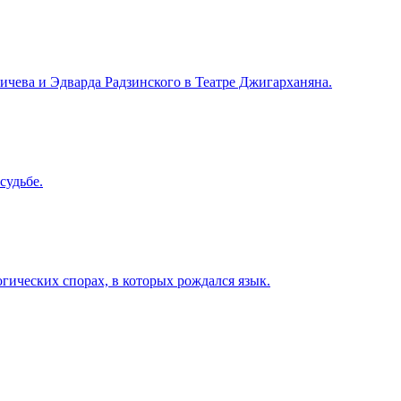
чева и Эдварда Радзинского в Театре Джигарханяна.
судьбе.
ических спорах, в которых рождался язык.