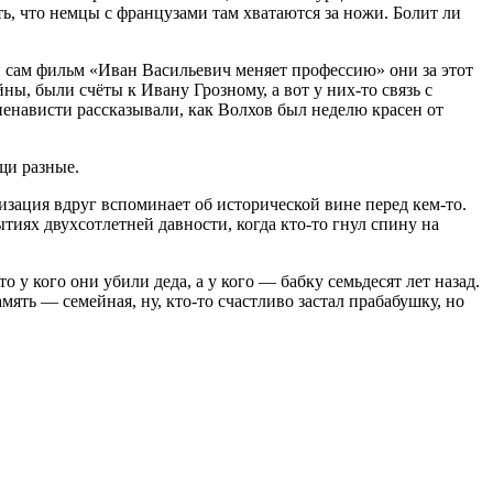
ть, что немцы с французами там хватаются за ножи. Болит ли
 и сам фильм «Иван Васильевич меняет профессию» они за этот
ы, были счёты к Ивану Грозному, а вот у них-то связь с
й ненависти рассказывали, как Волхов был неделю красен от
щи разные.
лизация вдруг вспоминает об исторической вине перед кем-то.
иях двухсотлетней давности, когда кто-то гнул спину на
у кого они убили деда, а у кого — бабку семьдесят лет назад.
мять — семейная, ну, кто-то счастливо застал прабабушку, но