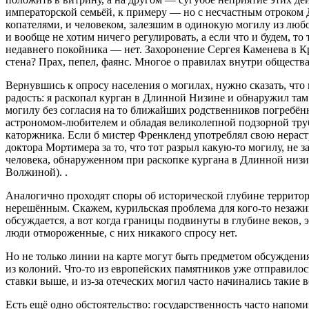
императорской семьёй, к примеру — но с несчастным отроком 
копателями, и человеком, залезшим в одинокую могилу из любо
и вообще не хотим ничего регулировать, а если что и будем, то
недавнего покойника — нет. Захоронение Сергея Каменева в Крем
стена? Прах, пепел, фаянс. Многое о правилах внутри обществ
Вернувшись к опросу населения о могилах, нужно сказать, что
радость: я раскопал курган в Длинной Низине и обнаружил там ч
могилу без согласия на то ближайших родственников погребё
астрономом-любителем и обладая великолепной подзорной трубо
каторжника. Если б мистер Френкленд употреблял свою нерастр
доктора Мортимера за то, что тот разрыл какую-то могилу, не
человека, обнаруженном при раскопке кургана в Длинной низине
Волжиной).
.
Аналогично проходят споры об исторической глубине территор
нерешённым. Скажем, курильская проблема для кого-то незажив
обсуждается, а вот когда границы подвинуты в глубине веков,
люди отмороженные, с них никакого спросу нет.
Но не только линии на карте могут быть предметом обсуждения
из колоний. Что-то из европейских памятников уже отправилос
ставки выше, и из-за отеческих могил часто начинались такие в
Есть ещё одно обстоятельство: государственность часто напомин