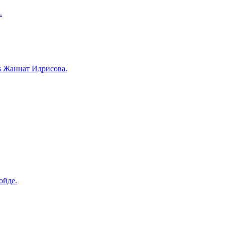
.
s Жаннат Идрисова.
ойде.