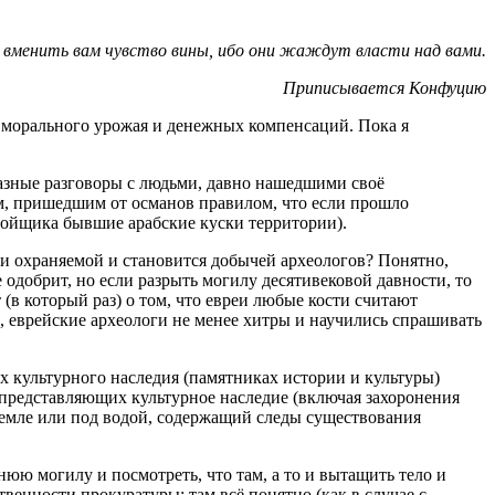
 вменить вам чувство вины, ибо они жаждут власти над вами.
Приписывается Конфуцию
а морального урожая и денежных компенсаций. Пока я
 разные разговоры с людьми, давно нашедшими своё
им, пришедшим от османов правилом, что если прошло
стройщика бывшие арабские куски территории).
й и охраняемой и становится добычей археологов? Понятно,
 одобрит, но если разрыть могилу десятивековой давности, то
(в который раз) о том, что евреи любые кости считают
, еврейские археологи не менее хитры и научились спрашивать
ах культурного наследия (памятниках истории и культуры)
х, представляющих культурное наследие (включая захоронения
 земле или под водой, содержащий следы существования
нюю могилу и посмотреть, что там, а то и вытащить тело и
твенности прокуратуры: там всё понятно (как в случае с