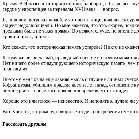
Крыму. В Эльзасе и Лотарингии или, наоборот, в Сааре всё слу
сердце у европейцев за переделы XVII века — вопрос.
Я, впрочем, встречал людей, у которых в лице появлялась суро
акцент недолюбливали. Но мне кажется, что это, скорее, исклю
предками была не такая прямая. Во всяком случае, не вполне до
крови и проч., и проч.
Кто скажет, что историческая память устарела? Никто не скаже
К тому же человек слаб, праведный гнев не во всяком может до
Нет ничего более стимулирующего историческую память, чем пе
плантациях.
Поэтому меня была ещё давняя мысль о глубине личных счётов к
К французам, убившим прадеда двести лет назад, отношение куд
личное рвётся после того поколения предков, что ты видел.
Хорошо это или плохо — неизвестно. И непонятно, нужно ли у
Вот Христос, к примеру, говорил, что дело погребения нужно 
Рассказать друзьям