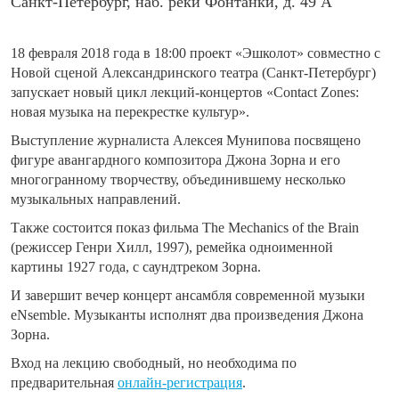
Санкт-Петербург, наб. реки Фонтанки, д. 49 А
18 февраля 2018 года в 18:00 проект «Эшколот» совместно с
Новой сценой Александринского театра (Санкт-Петербург)
запускает новый цикл лекций-концертов
«Contact Zones:
новая музыка на перекрестке культур»
.
Выступление журналиста Алексея Мунипова посвящено
фигуре авангардного композитора Джона Зорна и его
многогранному творчеству, объединившему несколько
музыкальных направлений.
Также состоится показ фильма The Mechanics of the Brain
(режиссер Генри Хилл, 1997), ремейка одноименной
картины 1927 года, с саундтреком Зорна.
И завершит вечер концерт ансамбля современной музыки
eNsemble. Музыканты исполнят два произведения Джона
Зорна.
Вход на лекцию свободный, но необходима по
предварительная
онлайн-регистрация
.