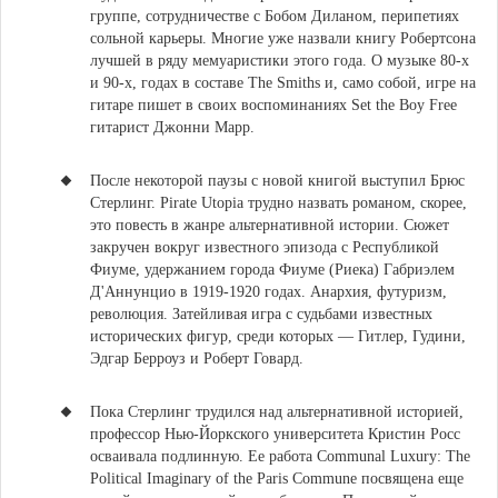
группе, сотрудничестве с Бобом Диланом, перипетиях
сольной карьеры
. Многие уже назвали книгу Робертсона
лучшей в ряду мемуаристики этого года.
О музыке 80-х
и 90-х, годах в составе The Smiths и, само собой, игре на
гитаре пишет в своих воспоминаниях Set the Boy Free
гитарист Джонни Марр
.
После некоторой паузы
с новой книгой выступил Брюс
Стерлинг. Pirate Utopia
трудно назвать романом, скорее,
это повесть в жанре альтернативной истории. Сюжет
закручен вокруг известного эпизода с Республикой
Фиуме, удержанием города Фиуме (Риека) Габриэлем
Д'Аннунцио в 1919-1920 годах. Анархия, футуризм,
революция. Затейливая игра с судьбами известных
исторических фигур, среди которых — Гитлер, Гудини,
Эдгар Берроуз и Роберт Говард.
Пока Стерлинг трудился над альтернативной историей,
профессор Нью-Йоркского университета
Кристин Росс
осваивала подлинную. Ее работа
Communal Luxury: The
Political Imaginary of the Paris Commune
посвящена еще