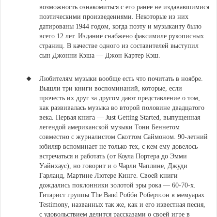
возможность ознакомиться с его ранее не издававшимися
поэтическими произведениями. Некоторые из них
датированы 1944 годом, когда поэту и музыканту было
всего 12 лет. Издание снабжено факсимиле рукописных
страниц. В качестве одного из составителей выступил
сын Джонни Кэша — Джон Картер Кэш.
Любителям музыки вообще есть что почитать в ноябре.
Вышли три книги воспоминаний, которые, если
прочесть их друг за другом дают представление о том,
как развивалась музыка во второй половине двадцатого
века. Первая книга —
Just Getting Started, выпущенная
легендой американской музыки Тони Беннетом
совместно с журналистом Скоттом Саймоном
. 90-летний
юбиляр вспоминает не только тех, с кем ему довелось
встречаться и работать (от Коула Портера до Эмми
Уайнхаус), но говорит и о Чарли Чаплине, Джуди
Гарланд, Мартине Лютере Кинге. Своей книги
дождались поклонники золотой эры рока — 60-70-х.
Гитарист группы The Band
Робби Робертсон в мемуарах
Testimony
, названных так же, как и его известная песня,
с
удовольствием делится рассказами о своей игре в