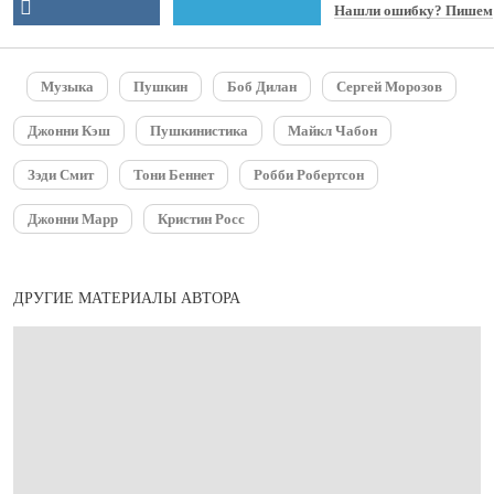
Нашли ошибку? Пишем
Музыка
Пушкин
Боб Дилан
Сергей Морозов
Джонни Кэш
Пушкинистика
Майкл Чабон
Зэди Смит
Тони Беннет
Робби Робертсон
Джонни Марр
Кристин Росс
ДРУГИЕ МАТЕРИАЛЫ АВТОРА