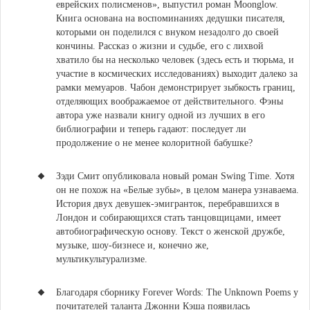
еврейских полисменов»,
выпустил роман Moonglow.
Книга основана на воспоминаниях дедушки писателя,
которыми он поделился с внуком незадолго до своей
кончины. Рассказ о жизни и судьбе, его с лихвой
хватило бы на несколько человек (здесь есть и тюрьма, и
участие в космических исследованиях) выходит далеко за
рамки мемуаров. Чабон демонстрирует зыбкость границ,
отделяющих воображаемое от действительного. Фэны
автора уже назвали книгу одной из лучших в его
библиографии и теперь гадают: последует ли
продолжение о не менее колоритной бабушке?
Зэди Смит опубликовала новый роман Swing Time.
Хотя
он не похож на «Белые зубы», в целом манера узнаваема.
История двух девушек-эмигранток, перебравшихся в
Лондон и собирающихся стать танцовщицами, имеет
автобиографическую основу. Текст о женской дружбе,
музыке, шоу-бизнесе и, конечно же,
мультикультурализме.
Благодаря сборнику
Forever Words: The Unknown Poems
у
почитателей таланта
Джонни Кэша
появилась