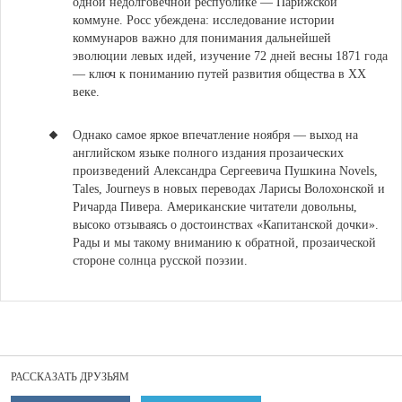
одной недолговечной республике — Парижской
коммуне. Росс убеждена: исследование истории
коммунаров важно для понимания дальнейшей
эволюции левых идей, изучение 72 дней весны 1871 года
— ключ к пониманию путей развития общества в XX
веке.
Однако самое яркое впечатление ноября —
выход на
английском языке полного издания прозаических
произведений Александра Сергеевича Пушкина Novels,
Tales, Journeys в новых переводах Ларисы Волохонской и
Ричарда Пивера
. Американские читатели довольны,
высоко отзываясь о достоинствах «Капитанской дочки».
Рады и мы такому вниманию к обратной, прозаической
стороне солнца русской поэзии.
РАССКАЗАТЬ ДРУЗЬЯМ