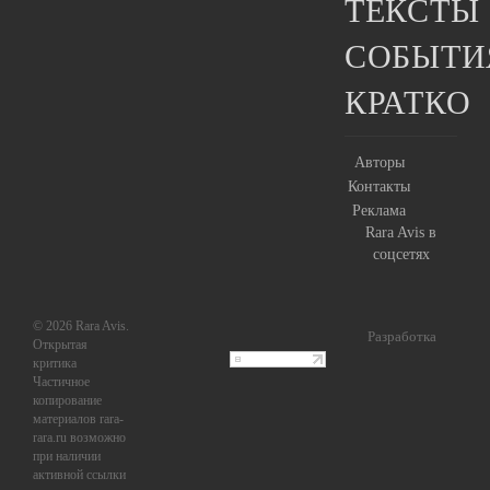
ТЕКСТЫ
СОБЫТИ
КРАТКО
Авторы
Контакты
Реклама
Rara Avis в
соцсетях
© 2026 Rara Avis.
Разработка
Открытая
критика
Частичное
копирование
материалов rara-
rara.ru возможно
при наличии
активной ссылки