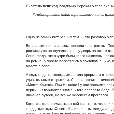
Писатель-пешеход Владимир Березин о теле письма
Комбинировать наши три главные силы: флот,
Одна из самых интересных тем — это разговор о том
Вот, кстати, почти совсем пропали телеграммы. Пос
росписи уже не стучался в нашу дверь на пятом эт
Ленинграда, где внутри были криво наклеены неско
на ремне, а просто поселялись в почтовом ящике,
вместе с собой.
А ведь когда-то телеграмма стала прорывом в чел
удивительным открытием. Сперва возник оптический
«Монте Кристо». При Николае I у нас появился эл
первый из вариантов знаменитого аппарата Бодо. Р
инженер-путеец, но всё же человеком прогресса.
Кажется, телеграммы живы сейчас оттого, что они и
тридцатые годы ХХ века были приняты международн
числе и в суде. Кстати, работает где-то и телекс