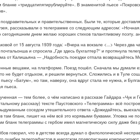
ом бланке «тридцатипятирублируйте». В знаменитой пьесе «Покровс
ов».
оздравительных и правительственных. Были те, которые доставлял
зея, рассказывали о телеграмме со следующим адресом: «Ночная.
ю сегодняшним днем желаю хороших стихов талантливому поэту. а
овой от 15 августа 1939 года: «Вчера на вокзале <...> Через два 
е почтальонша и спросила „Где здесь бухгалтер?“ и протянула тел
мма от Калишьяна — „Надобность поездки отпала возвращайтесь Мо
жённые вещами, на платформе. Поезд пошёл. Сначала мы думали еха
 это не будет отдыхом, и решили вернуться. Сложились и в Туле со
 пьесу «Батум», но там, наверху, она вдруг стала не нужна, и Булга
ая пьеса.
ченная — тем более, о чём написано в рассказе Гайдара «Чук и Г
тальному рассказу) тексте Паустовского «Телеграмма» всё постро
выдуманным соседом утешительного ответа «Дожидайтесь, выехала
в там бланк, пишет на нём всё это корявыми буквами. Уловка не пон
ам бланк телеграммы с гербом имел магнетическую силу даже без р
в говорил, что в детстве всегда думал о филологической несправе
то ошибки телеграфистов в чукотском правописании компенсируют 