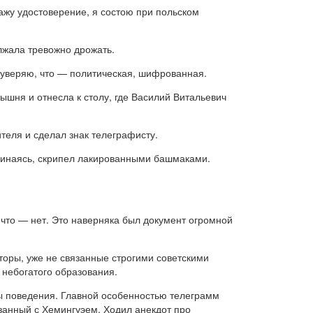
ажу удостоверение, я состою при польском
лжала тревожно дрожать.
я уверяю, что — политическая, шифрованная.
ышня и отнесла к столу, где Василий Витальевич
теля и сделал знак телеграфисту.
реминаясь, скрипел лакированными башмаками.
 что — нет. Это наверняка был документ огромной
торы, уже не связанные строгими советскими
 небогатого образования.
ы поведения. Главной особенностью телеграмм
язанный с Хемингуэем. Ходил анекдот про