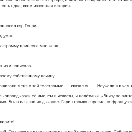
есть одна, всем известная история:
опросил сэр Генри.
одумал.
телеграмму принесла мне жена.
 вниз и написала.
своему собственному почину.
рашивали меня о той телеграмме, — сказал он. — Неужели я в чем
рь оправдывали её именем и чекисты, и налётчики. «Внизу по вин
рью. Было слышно их дыхание. Гарин громко спросил по-французск
ворите!..
вой. Он увлек её в угол комнаты, силой посадил на ковер. Сейчас ж