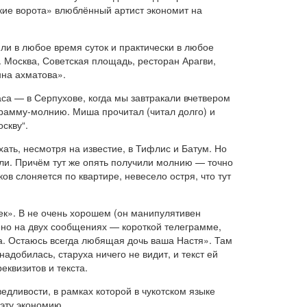
кие ворота» влюблённый артист экономит на
и в любое время суток и практически в любое
 Москва, Советская площадь, ресторан Арагви,
нна ахматова».
часа — в Серпухове, когда мы завтракали вчетвером
еграмму-молнию. Миша прочитал (читал долго) и
скву“.
ть, несмотря на известие, в Тифлис и Батум. Но
шли. Причём тут же опять получили молнию — точно
ков слоняется по квартире, невесело остря, что тут
ек». В не очень хорошем (он манипулятивен
ено на двух сообщениях — короткой телеграмме,
. Остаюсь всегда любящая дочь ваша Настя». Там
адобилась, старуха ничего не видит, и текст ей
еквизитов и текста.
дливости, в рамках которой в чукотском языке
эту экономию.