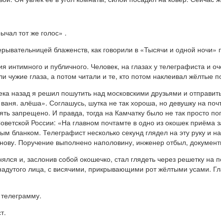
рычал тот же голос»
.
ывательницей блаженств, как говорили в «Тысячи и одной ночи» 
 интимного и публичного. Человек, на глазах у телеграфиста и оче
ли чужие глаза, а потом читали и те, кто потом наклеивал жёлтые 
ека назад я решил пошутить над московскими друзьями и отправить
 ваня. алёша». Соглашусь, шутка не так хороша, но девушку на по
ять запрещено. И правда, тогда на Камчатку было не так просто по
оветской России: «На главном почтамте в одно из окошек приёма 
м бланком. Телеграфист несколько секунд глядел на эту руку и нак
нову. Поручение выполнено наполовину, инженер отбыл, документы
лся и, заслонив собой окошечко, стал глядеть через решетку на 
 надутого лица, с висячими, прикрывающими рот жёлтыми усами. Г
 телеграмму.
т.