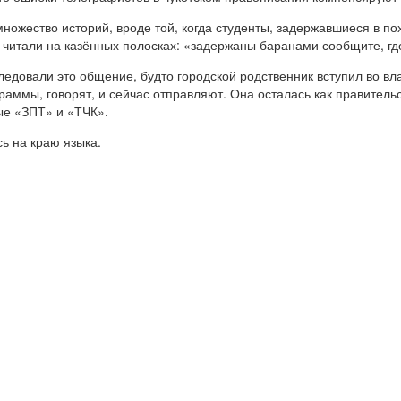
ожество историй, вроде той, когда студенты, задержавшиеся в п
 читали на казённых полосках: «задержаны баранами сообщите, где
следовали это общение, будто городской родственник вступил во в
еграммы, говорят, и сейчас отправляют. Она осталась как правите
ые «ЗПТ» и «ТЧК».
ь на краю языка.