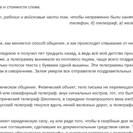
 и стоимости слова.
 рабочих и войсковые части так, чтобы непременно были заняты
телефон, б) телеграф, в) жел
, как меняется способ общения, и как происходит отвыкание от не
леднюю я получил лет тридцать назад, а ведь всё моё детство про
аже, а телеграмму вынимали из почтового ящика, чаще всего поздр
лько полосок текста с буквами одной вышины. Эти телеграммы прих
 как в скворечнике. Затем умерли все отправители поздравительны
овеческом общении. Физический объект, тело письма не перемещал
 или семафорный телеграф, внук сигнальных костров, тот, что был
ектрический телеграф Шиллинга, в середине позапрошлого века из
усский телеграф тянулся вдоль линий железных дорог, а телеграф
меют юридическую силу, ну или ради того, чтобы в скорбные дни ч
ые соглашения, сделавшие их документальным средством связи. Т
 — система абонентского телеграфа, а интернет сопрягают с телег