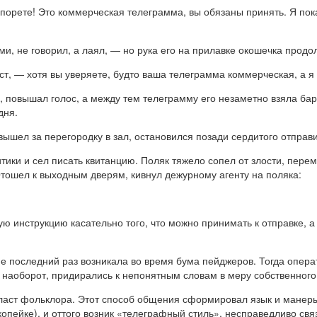
порете! Это коммерческая телеграмма, вы обязаны принять. Я пок
, не говорил, а лаял, — но рука его на прилавке окошечка продо
ст, — хотя вы уверяете, будто ваша телеграмма коммерческая, а 
 повышал голос, а между тем телеграмму его незаметно взяла бар
дня.
вышел за перегородку в зал, остановился позади сердитого отправи
итики и сел писать квитанцию. Поляк тяжело сопел от злости, пе
Отошел к выходным дверям, кивнул дежурному агенту на поляка:
ую инструкцию касательно того, что можно принимать к отправке, а
е последний раз возникала во время бума пейджеров. Тогда опера
 наоборот, придирались к непонятным словам в меру собственного
пласт фольклора. Этот способ общения сформировал язык и манер
 копейке), и оттого возник «телеграфный стиль», несправедливо св