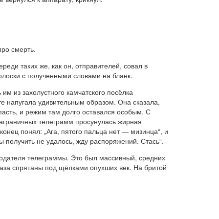
про смерть.
реди таких же, как он, отправителей, совал в
полоски с полученными словами на бланк.
 им из захолустного камчатского посёлка
чте напугала удивительным образом. Она сказала,
пасть, и режим там долго оставался особым. С
заграничных телеграмм просунулась жирная
онец понял: „Ага, пятого пальца нет — мизинца“, и
 получить не удалось, жду распоряжений. Стась“.
подателя телеграммы. Это был массивный, средних
лаза спрятаны под щёлками опухших век. На бритой