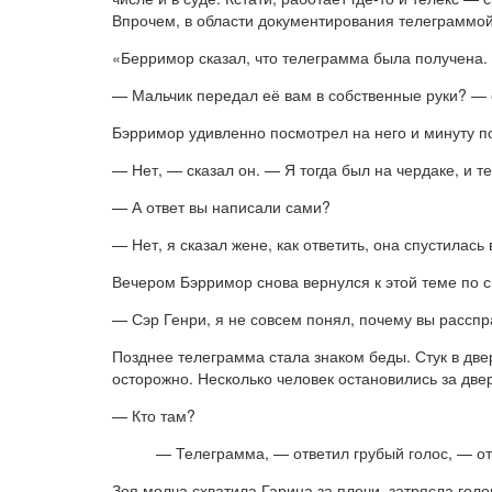
Впрочем, в области документирования телеграммой 
«Берримор сказал, что телеграмма была получена.
— Мальчик передал её вам в собственные руки? — 
Бэрримор удивленно посмотрел на него и минуту п
— Нет, — сказал он. — Я тогда был на чердаке, и 
— А ответ вы написали сами?
— Нет, я сказал жене, как ответить, она спустилась
Вечером Бэрримор снова вернулся к этой теме по 
— Сэр Генри, я не совсем понял, почему вы рассп
Позднее телеграмма стала знаком беды. Стук в две
осторожно. Несколько человек остановились за две
— Кто там?
— Телеграмма, — ответил грубый голос, — от
Зоя молча схватила Гарина за плечи, затрясла голо