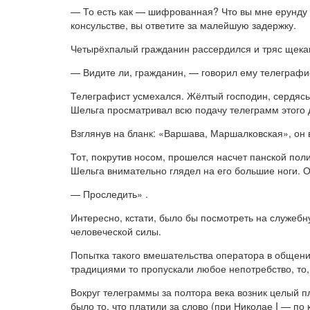
— То есть как — шифрованная? Что вы мне ерунду 
консульстве, вы ответите за малейшую задержку.
Четырёхпалый гражданин рассердился и тряс щеками
— Видите ли, гражданин, — говорил ему телеграфи
Телеграфист усмехался. Жёлтый господин, сердясь,
Шельга просматривал всю подачу телеграмм этого 
Взглянув на бланк: «Варшава, Маршалковская», он 
Тот, покрутив носом, прошелся насчет панской пол
Шельга внимательно глядел на его большие ноги. 
— Проследить»
.
Интересно, кстати, было бы посмотреть на служебн
человеческой силы.
Попытка такого вмешательства оператора в общени
традициями то пропускали любое непотребство, то,
Вокруг телеграммы за полтора века возник целый 
было то, что платили за слово (при Николае I — по