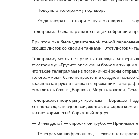
— Подсуньте телеграмму под дверь.
— Когда говорят — отворите, нужно отворять, — за
Телеграмма была нарушительницей собраний и прер
При этом она была удивительной точкой пересечения
окошко листок со своими тайнами. Этот листок чита
Телеграмму могли не принять: однажды, четверть в
телеграмму: «Грузите апельсины бочками тчк дима.
что такие телеграммы из пограничной зоны отправл
телеграммами было непросто и в средней полосе С
красноватая рука и повисла с дрожащим телеграфны
стал читать бланк. „Варшава, Маршалковская, Семе
Телеграфист подчеркнул красным — Варшава. Подня
лет человек, с нездоровой, желтовато-серой кожей
голове коричневый бархатный картуз.
— В чем дело? — спросил он грубо. — Принимайте
— Телеграмма шифрованная, — сказал телеграфис