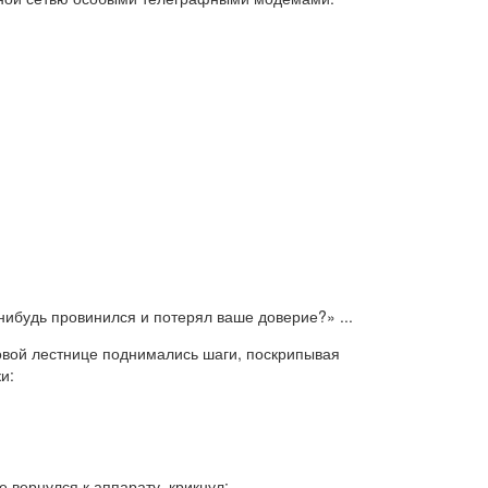
-нибудь провинился и потерял ваше доверие?»
...
товой лестнице поднимались шаги, поскрипывая
и:
е вернулся к аппарату, крикнул: