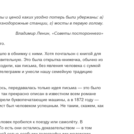
 и ценой каких угодно потерь были удержаны: а)
езнодорожные станции, г) мосты в первую голову.
Владимир Ленин, «Советы постороннего»
го.
шло в обнимку с ними. Хотя почтальон с книгой для
авительную. Это была открытка-книжечка, обычно из
одили, как письма, без явления человека с сумкой
х телеграмм и унесли нашу семейную традицию
ось, передавалась только идея письма — это было
 так прекрасно описан в известном всем романе
обрели буквопечатающие машины, а в 1872 году —
ист был человеком успешным. Не таким, скажем, как
еловек пробился к поезду или самолёту. В
о есть они остались доказательством — в том
рафной сетью особыми телеграфными модемами.