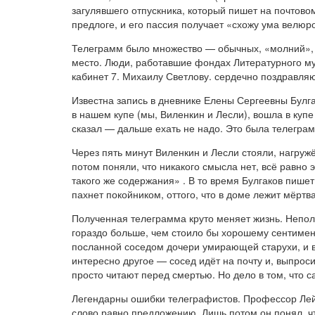
загулявшего отпускника, который пишет на почтов
предлоге, и его пассия получает «схожу ума велюр
Телеграмм было множество — обычных, «молний», п
место. Люди, работавшие фондах Литературного му
кабинет 7. Михаилу Светлову. сердечно поздравля
Известна запись в дневнике Елены Сергеевны Булгак
в нашем купе (мы, Виленкин и Лесли), вошла в куп
сказал — дальше ехать не надо. Это была телегра
Через пять минут Виленкин и Лесли стояли, нагру
потом поняли, что никакого смысла нет, всё равно
такого же содержания»
. В то время Булгаков пишет
пахнет покойником, оттого, что в доме лежит мёртв
Полученная телеграмма круто меняет жизнь. Неполу
гораздо больше, чем стоило бы хорошему сентимен
посланной соседом дочери умирающей старухи, и 
интересно другое — сосед идёт на почту и, выпроси
просто читают перед смертью. Но дело в том, что с
Легендарны ошибки телеграфистов. Профессор Лейбо
слово равно предложению. Лишь потом он понял, ч