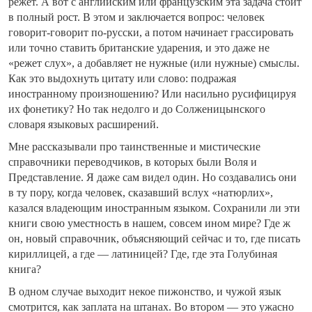
режет. А вот с английским или французским эта задача стоит
в полный рост. В этом и заключается вопрос: человек
говорит-говорит по-русски, а потом начинает грассировать
или точно ставить британские ударения, и это даже не
«режет слух», а добавляет не нужные (или нужные) смыслы.
Как это выдохнуть цитату или слово: подражая
иностранному произношению? Или насильно русифицируя
их фонетику? Но так недолго и до Солженицынского
словаря языковых расширений.
Мне рассказывали про таинственные и мистические
справочники переводчиков, в которых были Воля и
Представление. Я даже сам видел один. Но создавались они
в ту пору, когда человек, сказавший вслух «натюрлих»,
казался владеющим иностранным языком. Сохранили ли эти
книги свою уместность в нашем, совсем ином мире? Где ж
он, новый справочник, объясняющий сейчас и то, где писать
кириллицей, а где — латиницей? Где, где эта Голубиная
книга?
В одном случае выходит некое пижонство, и чужой язык
смотрится, как заплата на штанах. Во втором — это ужасно