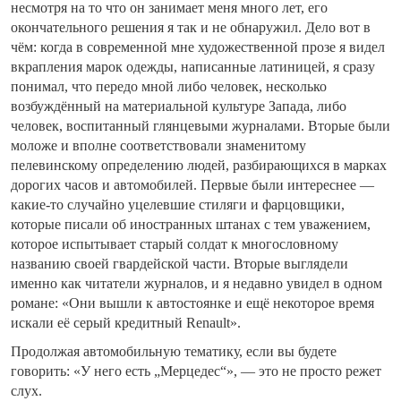
несмотря на то что он занимает меня много лет, его
окончательного решения я так и не обнаружил. Дело вот в
чём: когда в современной мне художественной прозе я видел
вкрапления марок одежды, написанные латиницей, я сразу
понимал, что передо мной либо человек, несколько
возбуждённый на материальной культуре Запада, либо
человек, воспитанный глянцевыми журналами. Вторые были
моложе и вполне соответствовали знаменитому
пелевинскому определению людей, разбирающихся в марках
дорогих часов и автомобилей. Первые были интереснее —
какие-то случайно уцелевшие стиляги и фарцовщики,
которые писали об иностранных штанах с тем уважением,
которое испытывает старый солдат к многословному
названию своей гвардейской части. Вторые выглядели
именно как читатели журналов, и я недавно увидел в одном
романе: «Они вышли к автостоянке и ещё некоторое время
искали её серый кредитный Renault».
Продолжая автомобильную тематику, если вы будете
говорить: «У него есть „Мерцедес“», — это не просто режет
слух.