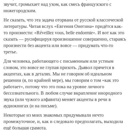
звучит, громыхает над ухом, как смесь французского с
нижегородским.
Не сказать, что эта задача оторвана от русской классической
литературы. Читая вслух «Евгения Онегина» придётся как-
то произнести: «Réveillez vous, belle endormie». И вот как это
сказать — русифицируя произношение совершенно, стараясь
произнести без акцента или вовсе — придумать что-то
третье.
Для человека, работающего с письменным или устным
словом, это вовсе не глупая прихоть. Дьявол прячется в
акцентах, как в деталях. Мы не говорим об идеальном
решении (я, по крайней мере), мы говорим о том «как это
работает», потому что это пока на уровне личного
бессознательного. В любом случае вкрапление инородного
звука (или чужого алфавита) меняет акценты в речи в
аудиокнигах (и на письме).
Некоторые из моих знакомых придумывали нечто
промежуточное, и, как и следовало предполагать, выходила
ещё большая срамота.