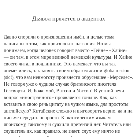
Дьявол прячется в акцентах
Давно спорили о произношении имён, и целые тома
написаны о том, как произносить названия. Но мы
понимаем, когда человек говорит вместо «Гейне» «Хайне»
— он там, в этом мире великой немецкой культуры. И Хайне
своего читал в подлиннике. Это намекает, что вы так
онемечились, так заняты своим образом жизни globalrussion
(sic!), что вам невмоготу произнести обрусевшее «Мерседес».
Не говоря уже о чудном случае британского писателя
Гелсворти. И, Боже мой, Ватсон и Уотсон! В устной речи
вопрос «иностранного» проявляется тоньше. Как, как
вставить в свою речь цитату на чужом языке, для простоты
английскую? Китайские сложно и выговорить верно, да и на
письме передать непросто. К экзотическим языкам —
японскому, тайскому и суахили претензий нет. Читатель или
слушатель их, как правило, не знает, слух ему ничто не