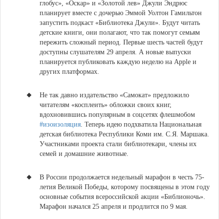
глобус», «Оскар» и «Золотой лев»
Джули Эндрюс
планирует вместе с дочерью Эммой Уолтон Гамильтон
запустить подкаст
«Библиотека Джули»
.
Будут читать
детские книги, они полагают, что так помогут семьям
пережить сложный период. Первые шесть частей будут
доступны слушателям 29 апреля. А новые выпуски
планируется публиковать каждую неделю на Apple и
других платформах.
Не так давно издательство
«Самокат» предложило
читателям «косплеить» обложки своих книг,
вдохновившись популярным в соцсетях флешмобом
#изоизоляция
. Теперь идею подхватила Национальная
детская библиотека Республики Коми им. С.Я. Маршака.
Участниками проекта стали библиотекари, члены их
семей и домашние животные.
В России продолжается недельный марафон в честь 75-
летия Великой Победы
, которому посвящены в этом году
основные события всероссийской акции «Библионочь».
Марафон начался 25 апреля и продлится по 9 мая.