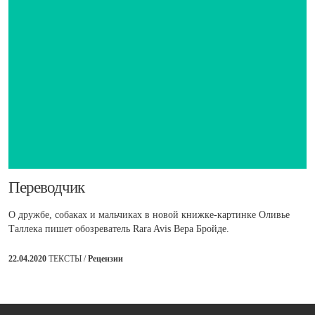
​Переводчик
О дружбе, собаках и мальчиках в новой книжке-картинке Оливье
Таллека пишет обозреватель Rara Avis Вера Бройде.
22.04.2020
ТЕКСТЫ /
Рецензии