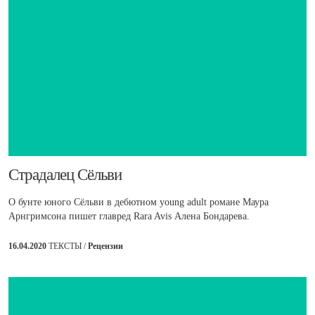
​Страдалец Сёльви
О бунте юного Сёльви в дебютном young adult романе Маура
Арнгримсона пишет главред Rara Avis Алена Бондарева.
16.04.2020
ТЕКСТЫ /
Рецензии