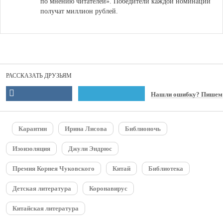
по мнению читателей». Победители каждой номинации
получат миллион рублей.
РАССКАЗАТЬ ДРУЗЬЯМ
Нашли ошибку? Пишем
Карантин
Ирина Лисова
Библионочь
Изоизоляция
Джули Эндрюс
Премия Корнея Чуковского
Китай
Библиотека
Детская литература
Коронавирус
Китайская литература