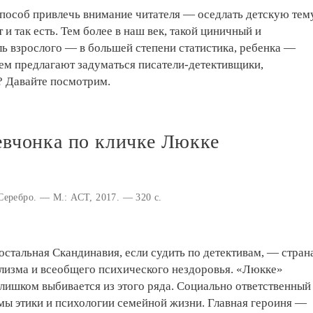
пособ привлечь внимание читателя — оседлать детскую тему
т и так есть. Тем более в наш век, такой циничный и
ь взрослого — в большей степени статистика, ребенка —
чем предлагают задуматься писатели-детективщики,
? Давайте посмотрим.
евчонка по кличке Люкке
Серебро. — М.: АСТ, 2017. — 320 с.
 остальная Скандинавия, если судить по детективам, — стран
лизма и всеобщего психического нездоровья. «Люкке»
лишком выбивается из этого ряда. Социально ответственный
емы этики и психологии семейной жизни. Главная героиня —