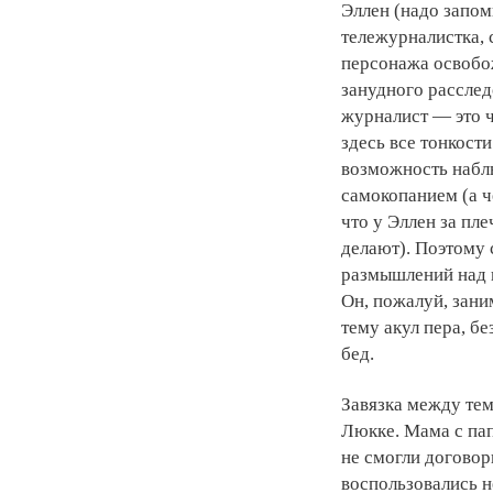
Эллен (надо запом
тележурналистка,
персонажа освобож
занудного расслед
журналист — это че
здесь все тонкости
возможность набл
самокопанием (а ч
что у Эллен за пл
делают). Поэтому
размышлений над 
Он, пожалуй, зани
тему акул пера, б
бед.
Завязка между тем 
Люкке. Мама с пап
не смогли договор
воспользовались 