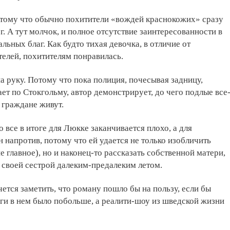
отому что обычно похитители «вождей краснокожих» сразу
г. А тут молчок, и полное отсутствие заинтересованности в
льных благ. Как будто тихая девочка, в отличие от
елей, похитителям понравилась.
на руку. Потому что пока полиция, почесывая задницу,
ет по Стокгольму, автор демонстрирует, до чего подлые все
е граждане живут.
 все в итоге для Люкке заканчивается плохо, а для
 напротив, потому что ей удается не только изобличить
е главное), но и наконец-то рассказать собственной матери,
о своей сестрой далеким-предалеким летом.
чется заметить, что роману пошло бы на пользу, если бы
ги в нем было побольше, а реалити-шоу из шведской жизни