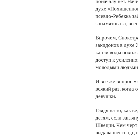
поначалу нет. Нач
духе «Похищенног
псевдо-Ребекка заб
запамятовала, все
Впрочем, Снокстра
закидонов в духе Ж
капли воды похож
доступ к усиленно
молодыми людьми.
И все же вопрос «
всякий раз, когда
девушки.
Глядя на то, как в
детям, если загля
Швеции. Чем черт 
выдала шестнадцат