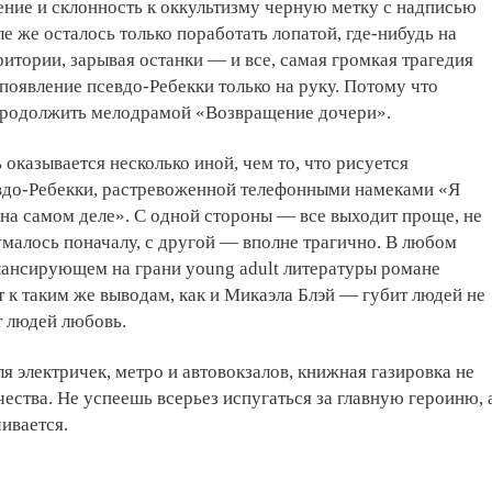
ние и склонность к оккультизму черную метку с надписью
е же осталось только поработать лопатой, где-нибудь на
итории, зарывая останки — и все, самая громкая трагедия
 появление псевдо-Ребекки только на руку. Потому что
родолжить мелодрамой «Возвращение дочери».
 оказывается несколько иной, чем то, что рисуется
до-Ребекки, растревоженной телефонными намеками «Я
я на самом деле». С одной стороны — все выходит проще, не
думалось поначалу, с другой — вполне трагично. В любом
лансирующем на грани young adult литературы романе
 к таким же выводам, как и Микаэла Блэй — губит людей не
т людей любовь.
я электричек, метро и автовокзалов, книжная газировка не
чества. Не успеешь всерьез испугаться за главную героиню, 
ивается.