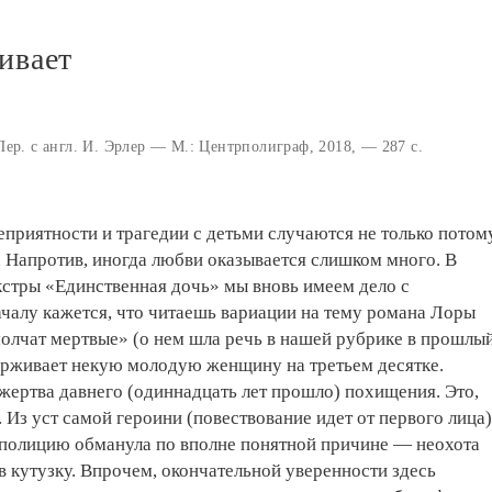
ивает
Пер. с англ. И. Эрлер — М.: Центрполиграф, 2018, — 287 с.
еприятности и трагедии с детьми случаются не только потому
. Напротив, иногда любви оказывается слишком много. В
стры «Единственная дочь» мы вновь имеем дело с
чалу кажется, что читаешь вариации на тему романа Лоры
олчат мертвые» (о нем шла речь в нашей рубрике в прошлы
ерживает некую молодую женщину на третьем десятке.
 жертва давнего (одиннадцать лет прошло) похищения. Это,
 Из уст самой героини (повествование идет от первого лица)
 полицию обманула по вполне понятной причине — неохота
 в кутузку. Впрочем, окончательной уверенности здесь