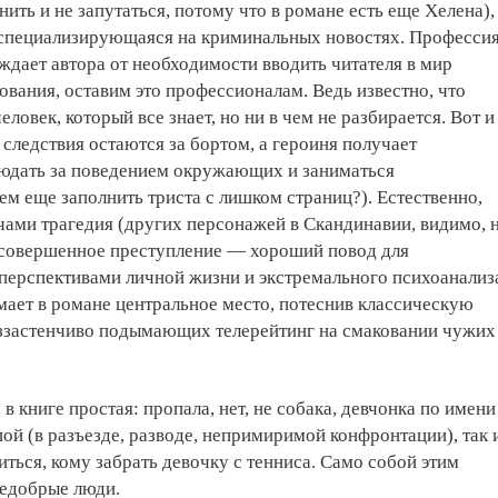
нить и не запутаться, потому что в романе есть еще Хелена),
 специализирующаяся на криминальных новостях. Професси
дает автора от необходимости вводить читателя в мир
ования, оставим это профессионалам. Ведь известно, что
ловек, который все знает, но ни в чем не разбирается. Вот и
 следствия остаются за бортом, а героиня получает
юдать за поведением окружающих и заниматься
ем еще заполнить триста с лишком страниц?). Естественно,
ечами трагедия (других персонажей в Скандинавии, видимо, 
 совершенное преступление — хороший повод для
перспективами личной жизни и экстремального психоанализ
мает в романе центральное место, потеснив классическую
еззастенчиво подымающих телерейтинг на смаковании чужих
в книге простая: пропала, нет, не собака, девчонка по имени
ой (в разъезде, разводе, непримиримой конфронтации), так 
иться, кому забрать девочку с тенниса. Само собой этим
недобрые люди.