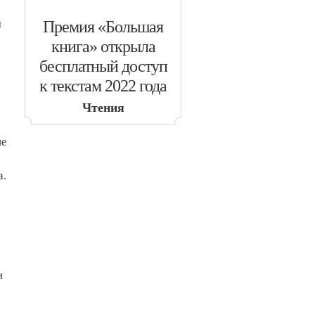
я
​Премия «Большая
книга» открыла
бесплатный доступ
к текстам 2022 года
Чтения
не
а.
и