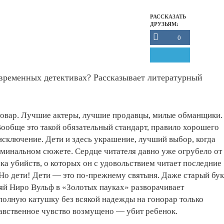
РАССКАЗАТЬ
ДРУЗЬЯМ:
0
овременных детективах? Рассказывает литературный
овар. Лучшие актеры, лучшие продавцы, милые обманщики.
Вообще это такой обязательный стандарт, правило хорошего
 исключение. Дети и здесь украшение, лучший выбор, когда
иминальном сюжете. Сердце читателя давно уже огрубело от
ка убийств, о которых он с удовольствием читает последние
 Но дети! Дети — это по-прежнему святыня. Даже старый бу
яй Ниро Вульф в «Золотых пауках» разворачивает
полную катушку без всякой надежды на гонорар только
равственное чувство возмущено — убит ребенок.