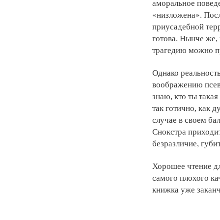
аморальное поведе
«низложена». Посл
приусадебной терр
готова. Нынче же,
трагедию можно п
Однако реальность
воображению псев
знаю, кто ты така
так готично, как 
случае в своем ба
Снокстра приходит
безразличие, губи
Хорошее чтение дл
самого плохого ка
книжка уже заканч