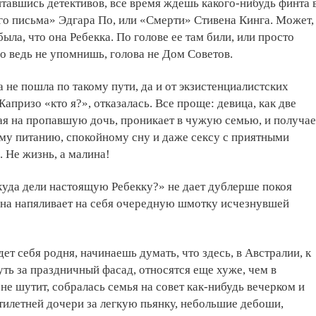
итавшись детективов, все время ждешь какого-нибудь финта 
о письма» Эдгара По, или «Смерти» Стивена Кинга. Может,
ыла, что она Ребекка. По голове ее там били, или просто
го ведь не упомнишь, голова не Дом Советов.
 не пошла по такому пути, да и от экзистенциалистских
апризо «кто я?», отказалась. Все проще: девица, как две
ая на пропавшую дочь, проникает в чужую семью, и получае
му питанию, спокойному сну и даже сексу с приятными
 Не жизнь, а малина!
куда дели настоящую Ребекку?» не дает дублерше покоя
 она напяливает на себя очередную шмотку исчезнувшей
едет себя родня, начинаешь думать, что здесь, в Австралии, к
нуть за праздничный фасад, относятся еще хуже, чем в
не шутит, собралась семья на совет как-нибудь вечерком и
илетней дочери за легкую пьянку, небольшие дебоши,