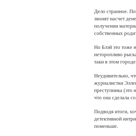
Дело странное. П
звонят насчет дене
получении материа
собственных родит
Но Блэй это тоже 
неторопливо рыска
таки в этом город
Неудивительно, что
журналистки Эллен
преступника (это н
что она сделала с
Подводя итоги, хо
детективной интри
поменьше.