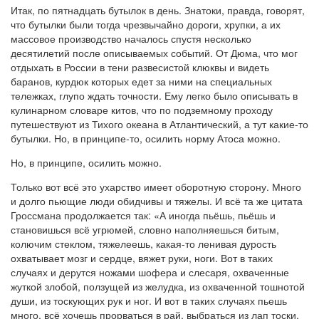
Итак, по пятнадцать бутылок в день. Знатоки, правда, говорят,
что бутылки были тогда чрезвычайно дороги, хрупки, а их
массовое производство началось спустя несколько
десятилетий после описываемых событий. От Дюма, что мог
отдыхать в России в тени развесистой клюквы и видеть
баранов, курдюк которых едет за ними на специальных
тележках, глупо ждать точности. Ему легко было описывать в
кулинарном словаре китов, что по подземному проходу
путешествуют из Тихого океана в Атлантический, а тут какие-то
бутылки. Но, в принципе-то, осилить норму Атоса можно.
Но, в принципе, осилить можно.
Только вот всё это ухарство имеет оборотную сторону. Много
и долго пьющие люди обидчивы и тяжелы. И всё та же цитата
Гроссмана продолжается так: «А иногда пьёшь, пьёшь и
становишься всё угрюмей, словно наполняешься битым,
колючим стеклом, тяжелеешь, какая-то ленивая дурость
охватывает мозг и сердце, вяжет руки, ноги. Вот в таких
случаях и дерутся ножами шофера и слесаря, охваченные
жуткой злобой, ползущей из желудка, из охваченной тошнотой
души, из тоскующих рук и ног. И вот в таких случаях пьешь
много, всё хочешь прорваться в рай, выбраться из лап тоски,