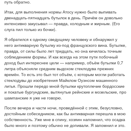
путь обратно.
Итак, для выполнения нормы Атосу нужно было выпивать
двенадцать-пятнадцать бутылок в день. Причём он довольно
интенсивно закусывал — правда, холодным и жирным. (Его
слуга пил только из бочки).
Я обратился к одному сведущему человеку и обнаружил у
него антикварную бутылку из-под французского вина. Бутылке,
правда, от силы было лет тридцать, но она кичилась точным
соблюдением формы. И как всегда на этом пути побочный
доход был интереснее цели — например, объём бутылки 0,7
литра объясняли средним выдохом стеклодува прежних
времён. То есть это был тот объём, с которым могли работать
стеклодувы до изобретения Майклом Оуэнсом машинного
литья. Прошли передо мной бутылки крутоплечие бордосские
и покатые бургундские, вытянутые рейнские и мозельские, про
шампанские я уже не говорю.
После вечера и части ночи, проведённой с этим, безусловно,
достойным собеседником, как бы антикварная перешла в мою
собственность. Уже мне в спину, хозяин напомнил, что осадка
было много и поэтому обычно не допивали. Я запомнил и это.