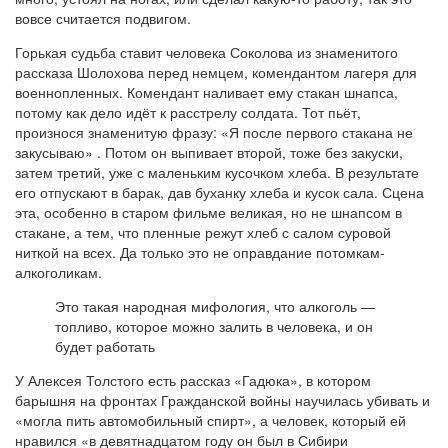
вовсе считается подвигом.
Горькая судьба ставит человека Соколова из знаменитого
рассказа Шолохова перед немцем, комендантом лагеря для
военнопленных. Комендант наливает ему стакан шнапса,
потому как дело идёт к расстрелу солдата. Тот пьёт,
произнося знаменитую фразу: «Я после первого стакана не
закусываю»
. Потом он выпивает второй, тоже без закуски,
затем третий, уже с маленьким кусочком хлеба. В результате
его отпускают в барак, дав буханку хлеба и кусок сала. Сцена
эта, особенно в старом фильме великая, но не шнапсом в
стакане, а тем, что пленные режут хлеб с салом суровой
ниткой на всех. Да только это не оправдание потомкам-
алкоголикам.
Это такая народная мифология, что алкоголь —
топливо, которое можно залить в человека, и он
будет работать
У Алексея Толстого есть рассказ «Гадюка», в котором
барышня на фронтах Гражданской войны научилась убивать и
«могла пить автомобильный спирт», а человек, который ей
нравился «в девятнадцатом году он был в Сибири