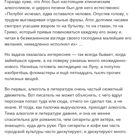
Гораздо хуже, что Атос был настоящим клиническим
алкоголиком, и цирроз печени был для него естественен:
«Полубог исчезал, едва оставался человек. Опустив голову, с
трудом выговаривая отдельные фразы, Атос долгими часами
смотрел угасшим взором то на бутылку, то на стакан, то на
Гримо, который привык повиноваться каждому его знаку и,
читая в безжизненном взгляде своего господина малейшие его
желания, немедленно исполнял их»
...
Но задача оказалась интереснее — так всегда бывает, когда
займёшься одним, а на поверку узнаешь много неожиданно-
нового. Начнёшь готовить экспедицию на Луну, а попутно
изобретёшь фломастеры и ещё пятнадцать тысяч прочих
полезных вещей.
Во-первых, алкоголь в литературе очень частый сюжетный
движитель. Вот писатель не может объяснить, с чего вдруг
персонаж попал туда или сюда, отчего он сделал так, а не
иначе. И тогда, как палочка-выручалочка, приходит алкоголь.
Тема алкоголя в литературе давняя, и она не менее
спасительна для романиста, чем сигареты для актёра, не
знающего, куда деть руки. Про сигареты и кофе как часть
городской культуры часто дискутируют, и дискутируют много.