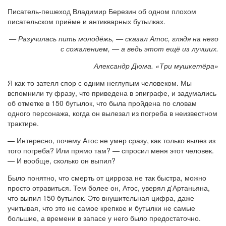
Писатель-пешеход Владимир Березин об одном плохом
писательском приёме и антикварных бутылках.
— Разучилась пить молодёжь, — сказал Атос, глядя на него
с сожалением, — а ведь этот ещё из лучших.
Александр Дюма. «Три мушкетёра»
Я как-то затеял спор с одним неглупым человеком. Мы
вспомнили ту фразу, что приведена в эпиграфе, и задумались
об отметке в 150 бутылок, что была пройдена по словам
одного персонажа, когда он вылезал из погреба в неизвестном
трактире.
— Интересно, почему Атос не умер сразу, как только вылез из
того погреба? Или прямо там? — спросил меня этот человек.
— И вообще, сколько он выпил?
Было понятно, что смерть от цирроза не так быстра, можно
просто отравиться. Тем более он, Атос, уверял д'Артаньяна,
что выпил 150 бутылок. Это внушительная цифра, даже
учитывая, что это не самое крепкое и бутылки не самые
большие, а времени в запасе у него было предостаточно.