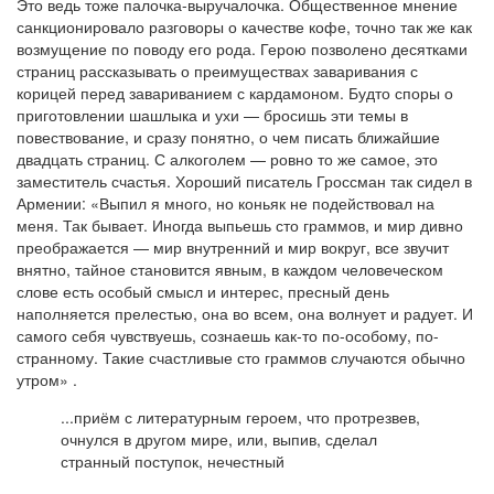
Это ведь тоже палочка-выручалочка. Общественное мнение
санкционировало разговоры о качестве кофе, точно так же как
возмущение по поводу его рода. Герою позволено десятками
страниц рассказывать о преимуществах заваривания с
корицей перед завариванием с кардамоном. Будто споры о
приготовлении шашлыка и ухи — бросишь эти темы в
повествование, и сразу понятно, о чем писать ближайшие
двадцать страниц. С алкоголем — ровно то же самое, это
заместитель счастья. Хороший писатель Гроссман так сидел в
Армении: «Выпил я много, но коньяк не подействовал на
меня. Так бывает. Иногда выпьешь сто граммов, и мир дивно
преображается — мир внутренний и мир вокруг, все звучит
внятно, тайное становится явным, в каждом человеческом
слове есть особый смысл и интерес, пресный день
наполняется прелестью, она во всем, она волнует и радует. И
самого себя чувствуешь, сознаешь как-то по-особому, по-
странному. Такие счастливые сто граммов случаются обычно
утром»
.
...приём с литературным героем, что протрезвев,
очнулся в другом мире, или, выпив, сделал
странный поступок, нечестный