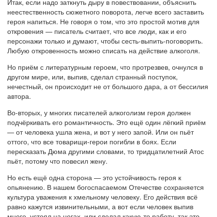
Итак, если надо заткнуть дыру в повествовании, объяснить
неестественность сюжетного поворота, легче всего заставить
героя напиться. Не говоря о том, что это простой мотив для
откровения — писатель считает, что все люди, как и его
персонажи только и думают, чтобы сесть-выпить-поговорить.
Любую откровенность можно списать на действие алкоголя.
Но приём с литературным героем, что протрезвев, очнулся в
другом мире, или, выпив, сделал странный поступок,
нечестный, он происходит не от большого дара, а от бессилия
автора.
Во-вторых, у многих писателей алкоголизм героя должен
подчёркивать его романтичность. Это ещё один лёгкий приём
— от человека ушла жена, и вот у него запой. Или он пьёт
оттого, что все товарищи-герои погибли в боях. Если
пересказать Дюма другими словами, то тридцатилетний Атос
пьёт, потому что повесил жену.
Но есть ещё одна сторона — это устойчивость героя к
опьянению. В нашем богоспасаемом Отечестве сохраняется
культура уважения к хмельному человеку. Его действия всё
равно кажутся извинительными, а вот если человек выпив
много, устоял на ногах, или сделал какую-то работу, так это