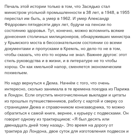
Печаль этой истории только в том, что Засядько стал
министром угольной промышленности в 38 лет, в 1948, в 1955
перестал им быть, а умер в 1962. И умер Александр
Фёдорович пятидесяти двух лет, будучи на пенсии по
состоянию здоровья. Тут, конечно, можно вспомнить всякие
донесения столичных милиционеров, обнаруживших министра
у Крымского моста в бессознательном состоянии со всеми
документами и пропусками в Кремль, но дело-то не в том,
чтобы сказать, что кто-то нормы не знал. Важнее другое: этот
стиль руководства и в жизни, и в литературе не то чтобы
хорош. Он как хмельной напор, сменяется экономическим
похмельем.
Но надо вернуться к Дюма. Начнём с того, что очень
интересно, сколько занимала в те времена поездка из Парижа
в Лондон. Если опустить многочисленные выкладки и цитаты
из прошлых путешественников, работу с картой и сверку со
страницами Дюма и справочником конезаводчика, то можно
обратиться к самой книге, вернее, к курьеру с подвесками. Он
говорит одному из трактирщиков: «Я был десять или
двенадцать дней тому назад». Это время на дорогу от
трактира до Лондона, двое суток для изготовления подвесок и