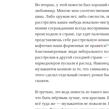
Во-вторых, у этой новости был хороший
любовницу. Многие мои соотечественник
шиш. Либо оружия нет, либо смелости, л
расстрелять каких-нибудь вокально-инс
моими согражданами всегда воспринимае
происходило в стране, где едят палочкам
представляешь себе расстрельную кома
кофточки наши форменные не нравятся?
благонамеренные люди либерального тол
расстрелам в другой соседней стране — 
наркодилеров пускали в расход. Наконец
музыкантов казнили за то, что снимались
этого сделал отдельный сюжет, роман б
скажем.
В-третьих, это ведь новость из такого ме
что быть мёртвым лучше, чем красным. В
всё туда же — музыкантов не пожалели. 