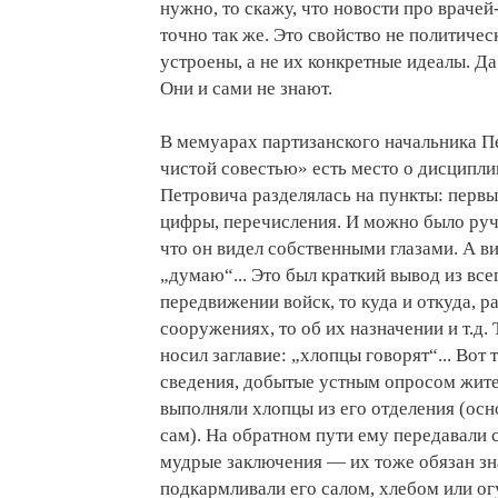
нужно, то скажу, что новости про врачей
точно так же. Это свойство не политичес
устроены, а не их конкретные идеалы. Да
Они и сами не знают.
В мемуарах партизанского начальника 
чистой совестью» есть место о дисципл
Петровича разделялась на пункты: первым
цифры, перечисления. И можно было руча
что он видел собственными глазами. А ви
„думаю“... Это был краткий вывод из вс
передвижении войск, то куда и откуда, 
сооружениях, то об их назначении и т.д.
носил заглавие: „хлопцы говорят“... Вот
сведения, добытые устным опросом жител
выполняли хлопцы из его отделения (осн
сам). На обратном пути ему передавали с
мудрые заключения — их тоже обязан зна
подкармливали его салом, хлебом или ог