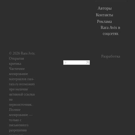
Авторы
Контакты
Реклама
Rara Avis в
соцсетях
© 2026 Rara Avis.
Разработка
Открытая
критика
Частичное
копирование
материалов rara-
rara.ru возможно
при наличии
активной ссылки
на
первоисточник.
Полное
копирование —
только с
письменного
разрешения