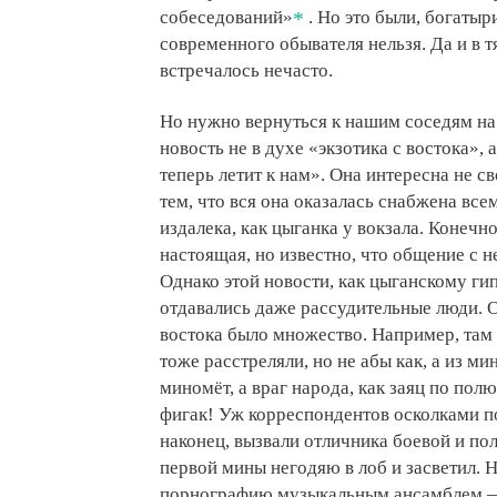
собеседований»
. Но это были, богатыр
современного обывателя нельзя. Да и в
встречалось нечасто.
Но нужно вернуться к нашим соседям на
новость не в духе «экзотика с востока», 
теперь летит к нам». Она интересна не 
тем, что вся она оказалась снабжена все
издалека, как цыганка у вокзала. Конечн
настоящая, но известно, что общение с н
Однако этой новости, как цыганскому гип
отдавались даже рассудительные люди. О
востока было множество. Например, там
тоже расстреляли, но не абы как, а из м
миномёт, а враг народа, как заяц по полю
фигак! Уж корреспондентов осколками по
наконец, вызвали отличника боевой и по
первой мины негодяю в лоб и засветил. 
порнографию музыкальным ансамблем — 