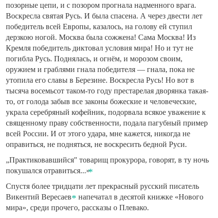
позорные цепи, и с позором прогнала надменного врага.
Воскресла святая Русь. И была спасена. А через двести лет
победитель всей Европы, казалось, на голову ей ступил
дерзкою ногой. Москва была сожжена! Сама Москва! Из
Кремля победитель диктовал условия мира! Но и тут не
погибла Русь. Поднялась, и огнём, и морозом своим,
оружием и граблями гнала победителя — гнала, пока не
утопила его славы в Березине. Воскресла Русь! Но вот в
тысяча восемьсот таком-то году престарелая дворянка такая-
то, от голода забыв все законы божеские и человеческие,
украла серебряный кофейник, подорвала всякое уважение к
священному праву собственности, подала пагубный пример
всей России. И от этого удара, мне кажется, никогда не
оправиться, не подняться, не воскресить бедной Руси.
„Практиковавшийся" товарищ прокурора, говорят, в ту ночь
покушался отравиться...»
Спустя более тридцати лет прекрасный русский писатель
Викентий Вересаев
напечатал в десятой книжке «Нового
мира», среди прочего, рассказы о Плевако.