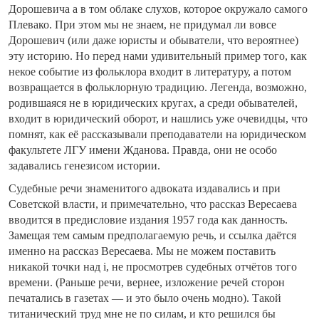
Дорошевича а в том облаке слухов, которое окружало самого
Плевако. При этом мы не знаем, не придумал ли вовсе
Дорошевич (или даже юристы и обыватели, что вероятнее)
эту историю. Но перед нами удивительный пример того, как
некое событие из фольклора входит в литературу, а потом
возвращается в фольклорную традицию. Легенда, возможно,
родившаяся не в юридических кругах, а среди обывателей,
входит в юридический оборот, и нашлись уже очевидцы, что
помнят, как её рассказывали преподаватели на юридическом
факультете ЛГУ имени Жданова. Правда, они не особо
задавались генезисом истории.
Судебные речи знаменитого адвоката издавались и при
Советской власти, и примечательно, что рассказ Вересаева
вводится в предисловие издания 1957 года как данность.
Замещая тем самым предполагаемую речь, и ссылка даётся
именно на рассказ Вересаева. Мы не можем поставить
никакой точки над i, не просмотрев судебных отчётов того
времени. (Раньше речи, вернее, изложение речей сторон
печатались в газетах — и это было очень модно). Такой
титанический труд мне не по силам, и кто решился бы