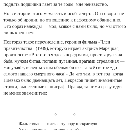
поднять подшивки газет за те годы, мне неизвестно.
Но в истории этого мема есть и особая черта. Он говорит не
только об иронии по отношению к пафосному обвинению.
Это образ надежды — мол, всякое с нами было, но мы оттого
лишь крепчаем.
Повторяя такое перечисление, героиня фильма «Член
правительства» (1939), которую играет актриса Марецкая,
произносит: «Вот стою я здесь перед вами, простая русская
баба, мужем битая, попами пуганная, врагами стрелянная —
живучая!», вслед за этим обещая биться за всё святое «до
самого нашего смертного часа!» Да что там, в тот год, когда
Плевако было двенадцать лет, Некрасов пишет знаменитые
строки, вынесенные в эпиграф. Правда, за ними сразу идут
не менее знаменитые:
Жаль только — жить в эту пору прекрасную
Уж не придется — ни мне, ни тебе.