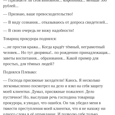
— Признаете ли себя виновной... кофейника... меньше 300
рублей...
— Признаю, ваше превосходительство!
— В виду сознания... отказываюсь от допроса свидетелей...
— В свою очередь не вижу надобности!
Товарищ прокурора поднялся:
-...не простая кража... Когда крадёт тёмный, неграмотный
человек... Но тут дворянка!.. по рождению принадлежащая...
заветы воспитания... образования... Какой пример для
простых, для тёмных людей?
Поднялся Плевако:
— Господа присяжные заседатели! Каюсь. Я несколько
легкомысленно посмотрел на дело и взял на себя защиту
моей клиентки. Думал, присяжные пожалеют. Дело
пустячное! Но, выслушав речь господина товарища
прокурора, я увидал, что ошибся. Он так убедил меня в
тяжести преступления моей клиентки, что я не нахожу ни
одного слова в её оправдание. И позволю себе только