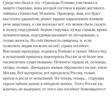
Среди них была и эта: «Однажды Плевако участвовал в
защите старушки, вина которой состояла в краже жестяного
чайника стоимостью 50 копеек. Прокурор, зная, кто будет
выступать адвокатом, решил заранее парализовать влияние
речи защитника, и сам высказал всё, что можно было сказать
в пользу подсудимой: бедная старушка, нужда горькая, кража
незначительная, подсудимая вызывает не негодование, а
только жалость. Но собственность священна, и, если
позволить людям посягать на неё, страна погибнет.
Выслушав прокурора, поднялся Плевако и сказал: Много бед
и испытаний пришлось перетерпеть России за её более чем
тысячелетнее существование. Печенеги терзали её, половцы,
татары, поляки. Двенадцать языков обрушились на нее, взяли
Москву. Всё вытерпела, всё преодолела Россия, только
крепла и росла от испытаний. Но теперь, теперь... старушка
украла чайник ценою в пятьдесят копеек. Этого Россия уж,
конечно, не выдержит, от этого она погибнет безвозвратно»
.