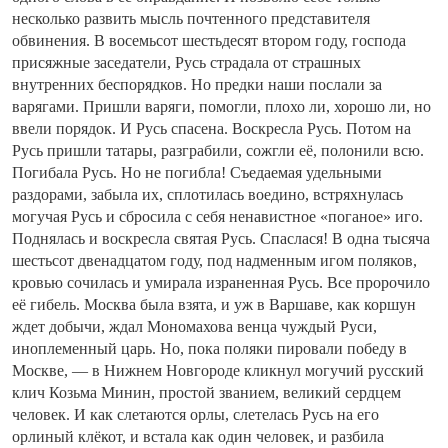
несколько развить мысль почтенного представителя
обвинения. В восемьсот шестьдесят втором году, господа
присяжные заседатели, Русь страдала от страшных
внутренних беспорядков. Но предки наши послали за
варягами. Пришли варяги, помогли, плохо ли, хорошо ли, но
ввели порядок. И Русь спасена. Воскресла Русь. Потом на
Русь пришли татары, разграбили, сожгли её, полонили всю.
Погибала Русь. Но не погибла! Съедаемая удельными
раздорами, забыла их, сплотилась воедино, встряхнулась
могучая Русь и сбросила с себя ненавистное «поганое» иго.
Поднялась и воскресла святая Русь. Спаслася! В одна тысяча
шестьсот двенадцатом году, под надменным игом поляков,
кровью сочилась и умирала израненная Русь. Все пророчило
её гибель. Москва была взята, и уж в Варшаве, как коршун
ждет добычи, ждал Мономахова венца чуждый Руси,
иноплеменный царь. Но, пока поляки пировали победу в
Москве, — в Нижнем Новгороде кликнул могучий русский
клич Козьма Минин, простой званием, великий сердцем
человек. И как слетаются орлы, слетелась Русь на его
орлиный клёкот, и встала как один человек, и разбила