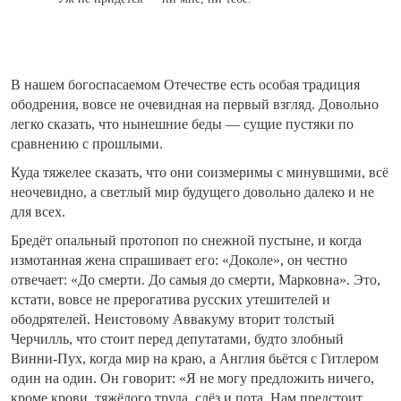
В нашем богоспасаемом Отечестве есть особая традиция
ободрения, вовсе не очевидная на первый взгляд. Довольно
легко сказать, что нынешние беды — сущие пустяки по
сравнению с прошлыми.
Куда тяжелее сказать, что они соизмеримы с минувшими, всё
неочевидно, а светлый мир будущего довольно далеко и не
для всех.
Бредёт опальный протопоп по снежной пустыне, и когда
измотанная жена спрашивает его: «Доколе», он честно
отвечает: «До смерти. До самыя до смерти, Марковна». Это,
кстати, вовсе не прерогатива русских утешителей и
ободрятелей. Неистовому Аввакуму вторит толстый
Черчилль, что стоит перед депутатами, будто злобный
Винни-Пух, когда мир на краю, а Англия бьётся с Гитлером
один на один. Он говорит: «Я не могу предложить ничего,
кроме крови, тяжёлого труда, слёз и пота. Нам предстоит