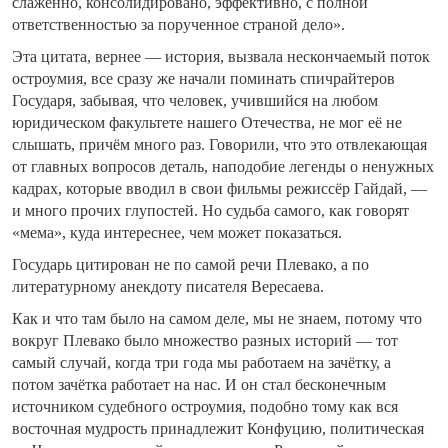
слаженно, консолидировано, эффективно, с полной
ответственностью за порученное страной дело».
Эта цитата, вернее — история, вызвала нескончаемый поток
остроумия, все сразу же начали поминать спичрайтеров
Государя, забывая, что человек, учившийся на любом
юридическом факультете нашего Отечества, не мог её не
слышать, причём много раз. Говорили, что это отвлекающая
от главных вопросов деталь, наподобие легенды о ненужных
кадрах, которые вводил в свои фильмы режиссёр Гайдай, —
и много прочих глупостей. Но судьба самого, как говорят
«мема», куда интереснее, чем может показаться.
Государь цитирован не по самой речи Плевако, а по
литературному анекдоту писателя Вересаева.
Как и что там было на самом деле, мы не знаем, потому что
вокруг Плевако было множество разных историй — тот
самый случай, когда три года мы работаем на зачётку, а
потом зачётка работает на нас. И он стал бесконечным
источником судебного остроумия, подобно тому как вся
восточная мудрость принадлежит Конфуцию, политическая