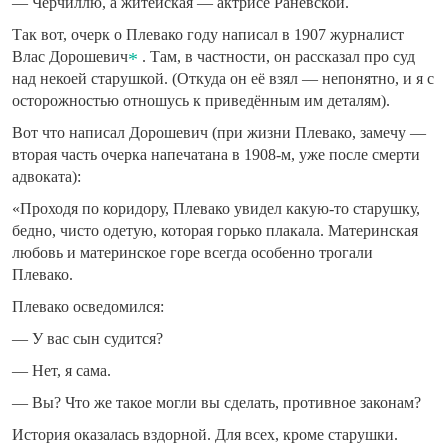
— Черчиллю, а житейская — актрисе Раневской.
Так вот, очерк о Плевако году написал в 1907 журналист
Влас Дорошевич
. Там, в частности, он рассказал про суд
над некоей старушкой. (Откуда он её взял — непонятно, и я с
осторожностью отношусь к приведённым им деталям).
Вот что написал Дорошевич (при жизни Плевако, замечу —
вторая часть очерка напечатана в 1908-м, уже после смерти
адвоката):
«Проходя по коридору, Плевако увидел какую-то старушку,
бедно, чисто одетую, которая горько плакала. Материнская
любовь и материнское горе всегда особенно трогали
Плевако.
Плевако осведомился:
— У вас сын судится?
— Нет, я сама.
— Вы? Что же такое могли вы сделать, противное законам?
История оказалась вздорной. Для всех, кроме старушки.