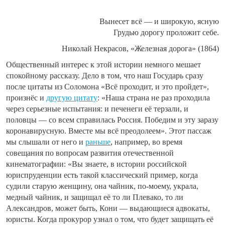
Вынесет всё — и широкую, ясную
Грудью дорогу проложит себе.
Николай Некрасов, «Железная дорога» (1864)
Общественный интерес к этой истории немного мешает
спокойному рассказу. Дело в том, что наш Государь сразу
после цитаты из Соломона «Всё проходит, и это пройдет»,
произнёс и
другую цитату
: «Наша страна не раз проходила
через серьезные испытания: и печенеги её терзали, и
половцы — со всем справилась Россия. Победим и эту заразу
коронавирусную. Вместе мы всё преодолеем». Этот пассаж
мы слышали от него и
раньше
, например, во время
совещания по вопросам развития отечественной
кинематографии: «Вы знаете, в истории российской
юриспруденции есть такой классический пример, когда
судили старую женщину, она чайник, по-моему, украла,
медный чайник, и защищал её то ли Плевако, то ли
Александров, может быть, Кони — выдающиеся адвокаты,
юристы. Когда прокурор узнал о том, что будет защищать её