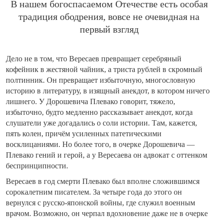
В нашем богоспасаемом Отечестве есть особая
традиция ободрения, вовсе не очевидная на
первый взгляд
Дело не в том, что Вересаев превращает серебряный
кофейник в жестяной чайник, а триста рублей в скромный
полтинник. Он превращает избыточную, многословную
историю в литературу, в изящный анекдот, в котором ничего
лишнего. У Дорошевича Плевако говорит, тяжело,
избыточно, будто медленно рассказывает анекдот, когда
слушатели уже догадались о соли истории. Там, кажется,
пять колен, причём усиленных патетическими
восклицаниями. Но более того, в очерке Дорошевича —
Плевако гений и герой, а у Вересаева он адвокат с оттенком
беспринципности.
Вересаев в год смерти Плевако был вполне сложившимся
сорокалетним писателем. За четыре года до этого он
вернулся с русско-японской войны, где служил военным
врачом. Возможно, он черпал вдохновение даже не в очерке