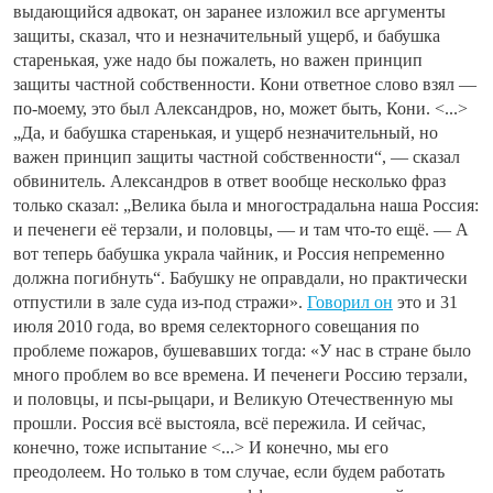
выдающийся адвокат, он заранее изложил все аргументы
защиты, сказал, что и незначительный ущерб, и бабушка
старенькая, уже надо бы пожалеть, но важен принцип
защиты частной собственности. Кони ответное слово взял —
по-моему, это был Александров, но, может быть, Кони. <...>
„Да, и бабушка старенькая, и ущерб незначительный, но
важен принцип защиты частной собственности“, — сказал
обвинитель. Александров в ответ вообще несколько фраз
только сказал: „Велика была и многострадальна наша Россия:
и печенеги её терзали, и половцы, — и там что-то ещё. — А
вот теперь бабушка украла чайник, и Россия непременно
должна погибнуть“. Бабушку не оправдали, но практически
отпустили в зале суда из-под стражи».
Говорил он
это и 31
июля 2010 года, во время селекторного совещания по
проблеме пожаров, бушевавших тогда: «У нас в стране было
много проблем во все времена. И печенеги Россию терзали,
и половцы, и псы-рыцари, и Великую Отечественную мы
прошли. Россия всё выстояла, всё пережила. И сейчас,
конечно, тоже испытание <...> И конечно, мы его
преодолеем. Но только в том случае, если будем работать