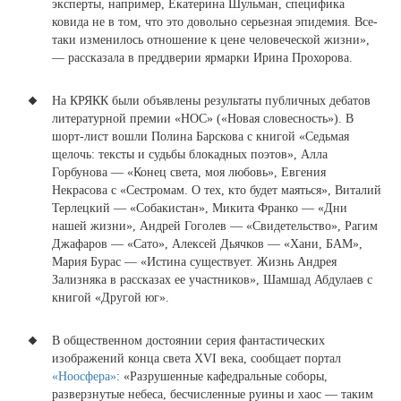
эксперты, например, Екатерина Шульман, специфика
ковида не в том, что это довольно серьезная эпидемия. Все-
таки изменилось отношение к цене человеческой жизни»,
— рассказала в преддверии ярмарки Ирина Прохорова.
На КРЯКК были объявлены результаты публичных дебатов
литературной премии «НОС» (
«Новая словесность»). В
шорт-лист вошли Полина Барскова с книгой «Седьмая
щелочь: тексты и судьбы блокадных поэтов», Алла
Горбунова — «Конец света, моя любовь», Евгения
Некрасова с «Сестромам. О тех, кто будет маяться», Виталий
Терлецкий — «Собакистан», Микита Франко — «Дни
нашей жизни», Андрей Гоголев — «Свидетельство», Рагим
Джафаров — «Сато», Алексей Дьячков — «Хани, БАМ»,
Мария Бурас — «Истина существует. Жизнь Андрея
Зализняка в рассказах ее участников», Шамшад Абдулаев с
книгой «Другой юг».
В общественном достоянии серия фантастических
изображений конца света XVI века, сообщает портал
«Ноосфера»
: «Разрушенные кафедральные соборы,
разверзнутые небеса, бесчисленные руины и хаос — таким