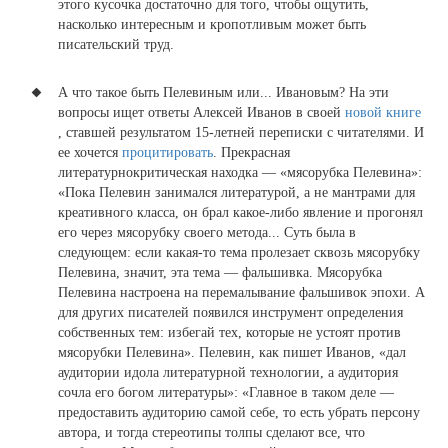
этого кусочка достаточно для того, чтобы ощутить,
насколько интересным и кропотливым может быть
писательский труд.
А что такое быть Пелевиным или... Ивановым? На эти
вопросы ищет ответы Алексей Иванов в своей
новой книге
, ставшей результатом 15-летней переписки с читателями. И
ее хочется
процитировать
. Прекрасная
литературнокритическая находка — «мясорубка Пелевина»:
«Пока Пелевин занимался литературой, а не мантрами для
креативного класса, он брал какое-либо явление и прогонял
его через мясорубку своего метода... Суть была в
следующем: если какая-то тема пролезает сквозь мясорубку
Пелевина, значит, эта тема — фальшивка. Мясорубка
Пелевина настроена на перемалывание фальшивок эпохи. А
для других писателей появился инструмент определения
собственных тем: избегай тех, которые не устоят против
мясорубки Пелевина». Пелевин, как пишет Иванов, «дал
аудитории идола литературной технологии, а аудитория
сочла его богом литературы»: «Главное в таком деле —
предоставить аудиторию самой себе, то есть убрать персону
автора, и тогда стереотипы толпы сделают все, что