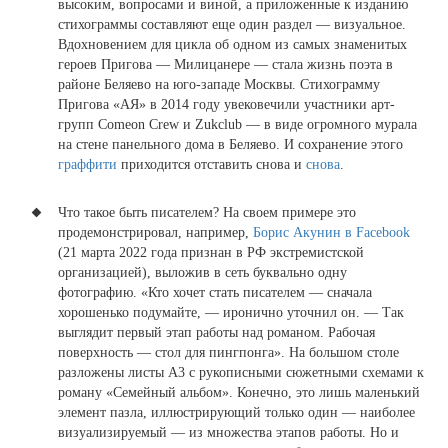
высоким, вопросами и виной, а приложенные к изданию
стихограммы составляют еще один раздел — визуальное.
Вдохновением для цикла об одном из самых знаменитых
героев Пригова — Милицанере — стала жизнь поэта в
районе Беляево на юго-западе Москвы. Стихограмму
Пригова «АЯ» в 2014 году увековечили участники арт-
групп Comeon Crew и Zukclub — в виде огромного мурала
на стене панельного дома в Беляево. И сохранение этого
граффити
приходится отставить снова и
снова
.
Что такое быть писателем? На своем примере это
продемонстрировал, например,
Борис Акунин в Facebook
(21 марта 2022 года признан в РФ экстремистской
организацией), выложив в сеть буквально одну
фотографию. «Кто хочет стать писателем — сначала
хорошенько подумайте, — иронично уточнил он. — Так
выглядит первый этап работы над романом. Рабочая
поверхность — стол для пингпонга». На большом столе
разложены листы А3 с рукописными сюжетными схемами к
роману «Семейный альбом». Конечно, это лишь маленький
элемент пазла, иллюстрирующий только один — наиболее
визуализируемый — из множества этапов работы. Но и