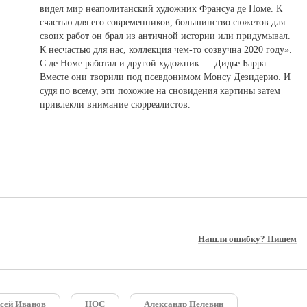
видел мир неаполитанский художник Франсуа де Номе. К
счастью для его современников, большинство сюжетов для
своих работ он брал из античной истории или придумывал.
К несчастью для нас, коллекция чем-то созвучна 2020 году».
С де Номе работал и другой художник — Дидье Барра.
Вместе они творили под псевдонимом Монсу Дезидерио. И
судя по всему, эти похожие на сновидения картины затем
привлекли внимание сюрреалистов.
Нашли ошибку? Пишем
сей Иванов
НОС
Александр Пелевин