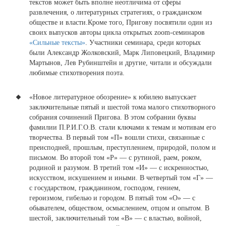
текстов может быть вполне неотличима от сферы
развлечения, о литературных стратегиях, о гражданском
обществе и власти.Кроме того, Пригову посвятили один из
своих выпусков авторы цикла открытых zoom-семинаров
«Сильные тексты»
. Участники семинара, среди которых
были Александр Жолковский, Марк Липовецкий, Владимир
Мартынов, Лев Рубинштейн и другие, читали и обсуждали
любимые стихотворения поэта.
«Новое литературное обозрение» к юбилею выпускает
заключительные пятый и шестой тома малого стихотворного
собрания сочинений Пригова.
В этом собрании буквы
фамилии П.Р.И.Г.О.В. стали ключами к темам и мотивам его
творчества. В первый том «П» вошли стихи, связанные с
преисподней, прошлым, преступлением, природой, полом и
письмом. Во второй том «Р» — с рутиной, раем, роком,
родиной и разумом. В третий том «И» — с искренностью,
искусством, искушением и иными. В четвертый том «Г» —
с государством, гражданином, господом, гением,
героизмом, гибелью и городом. В пятый том «О» — с
обывателем, обществом, осмыслением, отцом и опытом. В
шестой, заключительный том «В» — с властью, войной,