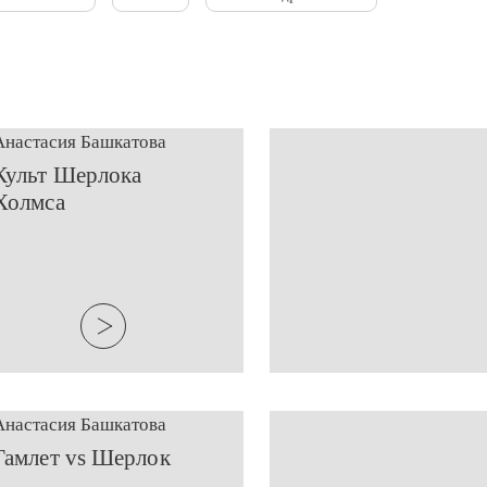
Анастасия Башкатова
Культ Шерлока
Холмса
Анастасия Башкатова
​Гамлет vs Шерлок