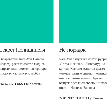
​Секрет Полишинеля
​Не-порядок
Обозреватель Rara Avis Наталья
Rara Avis запускает новую рубр
Медведь рассказывает о модном
«Тогда и сейчас». Литературный
направлении детской литературы
критик Максим Алпатов делает
книжках-картинках о любви.
«моментальные снимки» оптики
поэта в разное время. Первый
выпуск посвящён эволюции хаос
20.09.2017
Статьи
ТЕКСТЫ /
поэзии Николая Байтова.
22.09.2017
Статьи
ТЕКСТЫ /