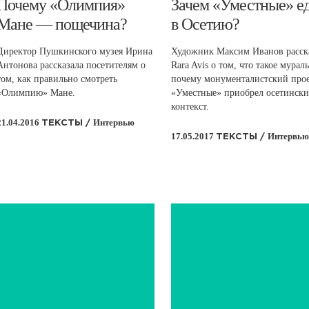
​Почему «Олимпия»
​Зачем «Уместные» е
Мане — пощечина?
в Осетию?
Директор Пушкинского музея Ирина
Художник Максим Иванов расск
Антонова рассказала посетителям о
Rara Avis о том, что такое мурал
том, как правильно смотреть
почему монументалистский про
«Олимпию» Мане.
«Уместные» приобрел осетинск
контекст.
21.04.2016
Интервью
ТЕКСТЫ /
17.05.2017
Интервью
ТЕКСТЫ /