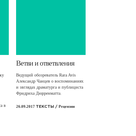
​Ветви и ответвления
ику
Ведущий обозреватель Rara Avis
Александр Чанцев о воспоминаниях
и звглядах драматурга и публициста
Фридриха Дюрренматта.
а в
26.09.2017
Рецензии
ТЕКСТЫ /