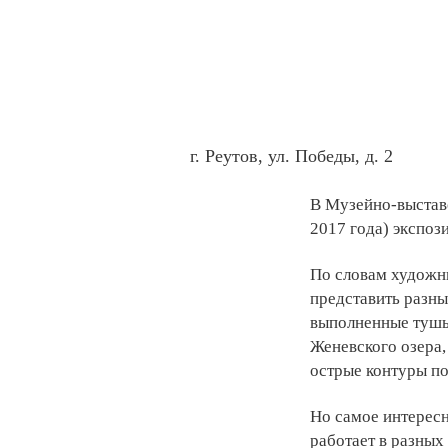
г. Реутов, ул. Победы, д. 2
В Музейно-выставо
2017 года)
экспоз
По словам художни
представить разны
выполненные тушью
Женевского озера,
острые контуры по
Но самое интересн
работает в разных 