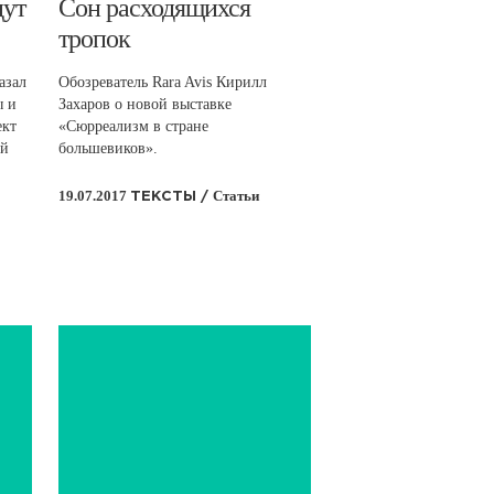
дут
​Сон расходящихся
тропок
азал
Обозреватель Rara Avis Кирилл
ы и
Захаров о новой выставке
ект
«Сюрреализм в стране
ий
большевиков».
19.07.2017
Статьи
ТЕКСТЫ /