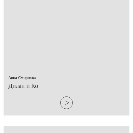
Анна Смирнова
​Дилан и Ко