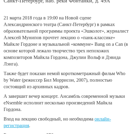
Санкт-Петербург, наб. реки Фонтанки, д. 49А
21 марта 2018 года в 19:00 на Новой сцене
Александринского театра (Санкт-Петербург) в рамках
образовательной программы проекта «Эшколот», журналист
Алексей Мунипов прочтет лекцию о «панк-классике»
Майкле Гордоне и музыкальной «коммуне» Bang on a Can
(в
основе которой лежало творчество трех непохожих
композиторов Майкла Гордона, Джулии Вольф и Дэвида
Лэнга).
Также будет показан немой короткометражный фильм Who
by Water (режиссер Бил Моррисон, 2007), полностью
состоящий из архивных кадров.
А завершит вечер концерт. Ансамбль современной музыки
eNsemble исполнит несколько произведений Майкла
Гордона.
Вход на лекцию свободный, но необходима
онлайн-
регистрация
.