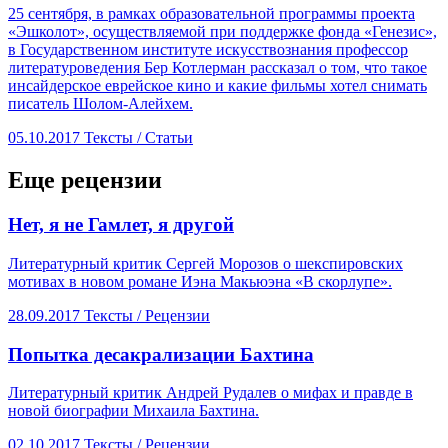
25 сентября, в рамках образовательной программы проекта
«Эшколот», осуществляемой при поддержке фонда «Генезис»,
в Государственном институте искусствознания профессор
литературоведения Бер Котлерман рассказал о том, что такое
инсайдерское еврейское кино и какие фильмы хотел снимать
писатель Шолом-Алейхем.
05.10.2017
Тексты /
Статьи
Еще рецензии
​Нет, я не Гамлет, я другой
Литературный критик Сергей Морозов о шекспировских
мотивах в новом романе Иэна Макьюэна «В скорлупе».
28.09.2017
Тексты /
Рецензии
​Попытка десакрализации Бахтина
Литературный критик Андрей Рудалев о мифах и правде в
новой биографии Михаила Бахтина.
02.10.2017
Тексты /
Рецензии