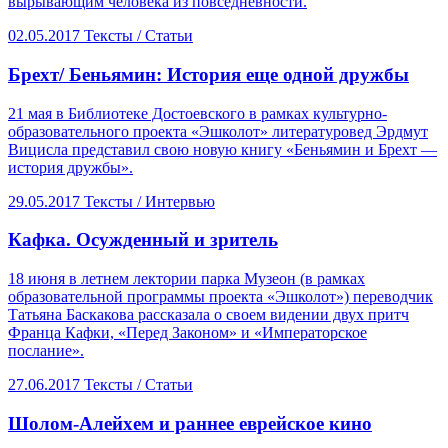
вырывающим человека из повседневности.
02.05.2017
Тексты /
Статьи
​Брехт/ Беньямин: История еще одной дружбы
21 мая в Библиотеке Достоевского в рамках культурно-
образовательного проекта «Эшколот» литературовед Эрдмут
Вицисла представил свою новую книгу «Беньямин и Брехт —
история дружбы».
29.05.2017
Тексты /
Интервью
​Кафка. Осужденный и зритель
18 июня в летнем лектории парка Музеон (в рамках
образовательной программы проекта «Эшколот») переводчик
Татьяна Баскакова рассказала о своем видении двух притч
Франца Кафки, «Перед Законом» и «Императорское
послание».
27.06.2017
Тексты /
Статьи
​Шолом-Алейхем и раннее еврейское кино