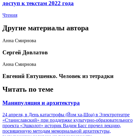
доступ к текстам 2022 года
Чтения
Другие материалы автора
Анна Смирнова
​Сергей Довлатов
Анна Смирнова
Евгений Евтушенко. Человек из тетрадки
Читать по теме
​Манипуляция и архитектура
24 апреля, в День катастрофы (Йом ха-Шоа) в Электротеатре
«Станиславский» при поддержке культурно-образовательного
проекта «Эшколот» историк Вадим Басс прочел лекцию,
посвященную методам мемориальной архитектуры,