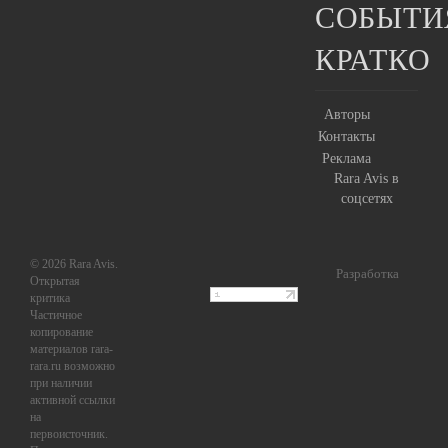
СОБЫТИ
КРАТКО
Авторы
Контакты
Реклама
Rara Avis в
соцсетях
© 2026 Rara Avis.
Разработка
Открытая
критика
Частичное
копирование
материалов rara-
rara.ru возможно
при наличии
активной ссылки
на
первоисточник.