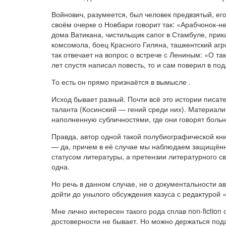
Войнович, разумеется, был человек предвзятый, ег
своём очерке о Новбари говорит так: «Арабчонок-не
дома Ватикана, чистильщик сапог в Стамбуле, прика
комсомола, боец Красного Гиляна, ташкентский агр
так отвечает на вопрос о встрече с Лениным: «О та
лет спустя написал повесть, то и сам поверил в под
То есть он прямо признаётся в вымысле
.
Исход бывает разный. Почти всё это истории писат
таланта (Косинский — гений среди них). Материали
наполненную субличностями, где они говорят боль
Правда, автор одной такой полубиографической кни
— да, причем в её случае мы наблюдаем защищённ
статусом литературы, а претензии литературного с
одна.
Но речь в данном случае, не о документальности 
дойти до унылого обсуждения казуса с редактурой
Мне лично интересен такого рода сплав non-fictio
достоверности не бывает. Но можно держаться под