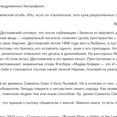
 выдуманных биографиях.
ческая особь. Или, если он талантлив, это куча разрозненных о
Ф
Достоевский сетовал, что после публикации «Записок из мёртвого д
мешная вещь — нормальный писатель сочиняет целое пространство с 
в свою Нарнию. Достоевский летом 1866 года жил в Люблино, в пус
потому что боялись его оставлять одного, зная о его припадках. Но
, решительно отказался это делать в дальнейшем. На расспросы И
рит об этом вслух (Достоевский в это время писал „Преступление и
т вспоминают знаменитые слова Флобера «Мадам Бовари — это я!»
 себя и становится послом своей личной Нарнии, похожей на реал
 во времена Саманты Смит и Кати Лычёвой. Но в отличие от них, 
 обывателю Запада говорить о несчастиях своего народа. Как прав
 помогали людям тем или иным способом. Ну, кроме Саманты Смит,
, что пришли к сытому обывателю с книгой. Именно книга, то есть
р 2003 года «Сгоревшая заживо» (Burned Alive: a Victim of the La