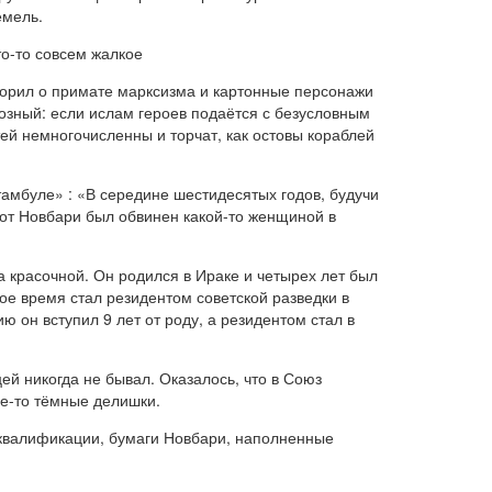
емель.
то-то совсем жалкое
оворил о примате марксизма и картонные персонажи
озный: если ислам героев подаётся с безусловным
тей немногочисленны и торчат, как остовы кораблей
Стамбуле»
: «В середине шестидесятых годов, будучи
тот Новбари был обвинен какой-то женщиной в
 красочной. Он родился в Ираке и четырех лет был
ое время стал резидентом советской разведки в
 он вступил 9 лет от роду, а резидентом стал в
й никогда не бывал. Оказалось, что в Союз
ие-то тёмные делишки.
й квалификации, бумаги Новбари, наполненные