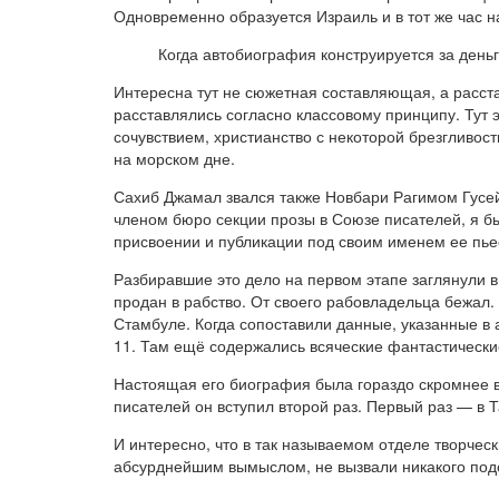
Одновременно образуется Израиль и в тот же час н
Когда автобиография конструируется за день
Интересна тут не сюжетная составляющая, а расст
расставлялись согласно классовому принципу. Тут 
сочувствием, христианство с некоторой брезгливос
на морском дне.
Сахиб Джамал звался также Новбари Рагимом Гусе
членом бюро секции прозы в Союзе писателей, я б
присвоении и публикации под своим именем ее пье
Разбиравшие это дело на первом этапе заглянули в
продан в рабство. От своего рабовладельца бежал.
Стамбуле. Когда сопоставили данные, указанные в а
11. Там ещё содержались всяческие фантастически
Настоящая его биография была гораздо скромнее вы
писателей он вступил второй раз. Первый раз — в 
И интересно, что в так называемом отделе творче
абсурднейшим вымыслом, не вызвали никакого подоз