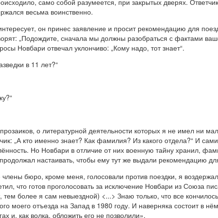
оисходило, само собой разумеется, при закрытых дверях. Ответчик,
держался весьма воинственно.
е интересует, он принес заявление и просит рекомендацию для поез
ворят: „Подождите, сначала мы должны разобраться с фактами ваш
просы Новбари отвечал уклончиво: „Кому надо, тот знает“.
зведки в 11 лет?“
ку?“
прозаиков, о литературной деятельности которых я не имел ни ма
тчик: „А кто именно знает? Как фамилия? Из какого отдела?“ И сам
ённость. Но Новбари в отличие от них военную тайну хранил, фам
же продолжал настаивать, чтобы ему тут же выдали рекомендацию д
члены бюро, кроме меня, голосовали против поездки, я воздержалс
тил, что готов проголосовать за исключение Новбари из Союза пис
, тем более я сам невыездной) <...> Знаю только, что все кончилос
о моего отъезда на Запад в 1980 году. И наверняка состоит в нём 
гах и, как волка, обложить его не позволили».