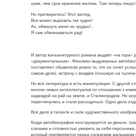
хуже, чем срок хранения молока. Там теперь пишут
Но притворитесь! Этот взгляд
Все может выразить так чудно!
Ах, обмануть меня не трудно!..
Я сам обманываться рад!
И автор конъюнктурного романа выдаёт «на гора» р
«документальным». Феномен выдуманных автобиогра
поставляют обывателю ровно то, что он хочет усл
самом деле), встречу с вождём (похожую на тысячи 
Но вся литература и есть манипуляция. С другой ст
многих левых интеллектуалов по отношению к комму
надеждой на рай на земле, и Сталинградом. Но ког
переглянулись и стали расходиться. Одно дело отд
Всё дело в таланте и силе художественного изобра
Когда автобиография конструируется за деньги, гр
слезами и готовностью умереть за себя-персонажа,
который притворяется перед соседским мальчиком 