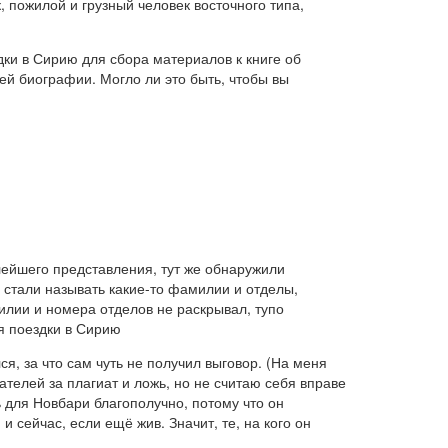
 пожилой и грузный человек восточного типа,
дки в Сирию для сбора материалов к книге об
ей биографии. Могло ли это быть, чтобы вы
лейшего представления, тут же обнаружили
и стали называть какие-то фамилии и отделы,
илии и номера отделов не раскрывал, тупо
ля поездки в Сирию
я, за что сам чуть не получил выговор. (На меня
ателей за плагиат и ложь, но не считаю себя вправе
ь для Новбари благополучно, потому что он
и сейчас, если ещё жив. Значит, те, на кого он