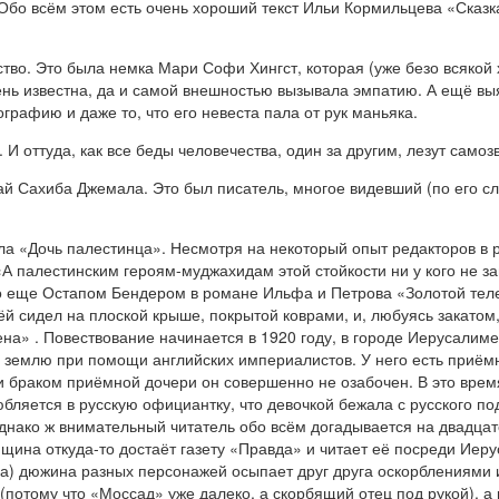
. Обо всём этом есть очень хороший текст Ильи Кормильцева «Сказк
во. Это была немка Мари Софи Хингст, которая (уже безо всякой 
ень известна, да и самой внешностью вызывала эмпатию. А ещё вы
графию и даже то, что его невеста пала от рук маньяка.
И оттуда, как все беды человечества, один за другим, лезут самоз
ай Сахиба Джемала. Это был писатель, многое видевший (по его с
а «Дочь палестинца». Несмотря на некоторый опыт редакторов в 
А палестинским героям-муджахидам этой стойкости ни у кого не зан
го еще Остапом Бендером в романе Ильфа и Петрова «Золотой тел
й сидел на плоской крыше, покрытой коврами, и, любуясь закатом
лена»
. Повествование начинается в 1920 году, в городе Иерусалиме,
в землю при помощи английских империалистов. У него есть приёмн
и браком приёмной дочери он совершенно не озабочен. В это врем
ляется в русскую официантку, что девочкой бежала с русского по
днако ж внимательный читатель обо всём догадывается на двадцат
щина откуда-то достаёт газету «Правда» и читает её посреди Иеру
да) дюжина разных персонажей осыпает друг друга оскорблениями и
(потому что «Моссад» уже далеко, а скорбящий отец под рукой), а