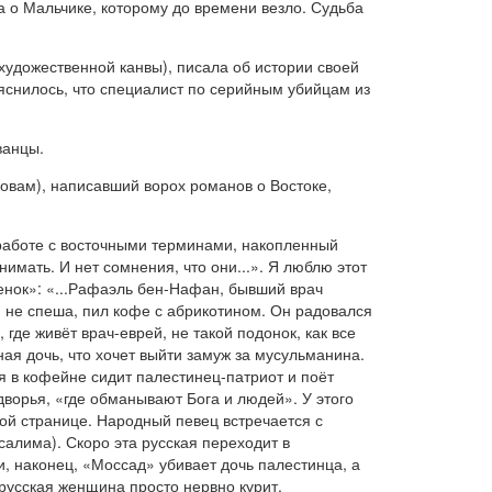
а о Мальчике, которому до времени везло. Судьба
художественной канвы), писала об истории своей
яснилось, что специалист по серийным убийцам из
ванцы.
ловам), написавший ворох романов о Востоке,
работе с восточными терминами, накопленный
имать. И нет сомнения, что они...». Я люблю этот
енок»: «...Рафаэль бен-Нафан, бывший врач
, не спеша, пил кофе с абрикотином. Он радовался
 где живёт врач-еврей, не такой подонок, как все
ая дочь, что хочет выйти замуж за мусульманина.
я в кофейне сидит палестинец-патриот и поёт
дворья, «где обманывают Бога и людей». У этого
ой странице. Народный певец встречается с
салима). Скоро эта русская переходит в
, наконец, «Моссад» убивает дочь палестинца, а
 русская женщина просто нервно курит.