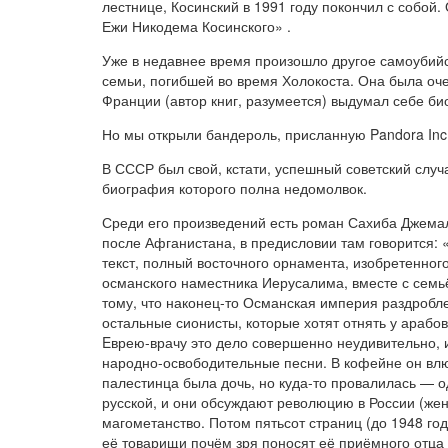
лестнице, Косинский в 1991 году покончил с собой
Ежи Никодема Косинского»
.
Уже в недавнее время произошло другое самоубийст
семьи, погибшей во время Холокоста. Она была оч
Франции (автор книг, разумеется) выдумал себе био
Но мы открыли бандероль, присланную Pandora Inc. 
В СССР был свой, кстати, успешный советский случ
биография которого полна недомолвок.
Среди его произведений есть роман Сахиба Джемал
после Афганистана, в предисловии там говорится: «
текст, полный восточного орнамента, изобретенно
османского наместника Иерусалима, вместе с семьё
тому, что наконец-то Османская империя раздроб
остальные сионисты, которые хотят отнять у арабо
Eврею-врачу это дело совершенно неудивительно, 
народно-освободительные песни. В кофейне он влюб
палестинца была дочь, но куда-то провалилась — о
русской, и они обсуждают революцию в России (жен
магометанство. Потом пятьсот страниц (до 1948 го
её товарищи почём зря поносят её приёмного отца 