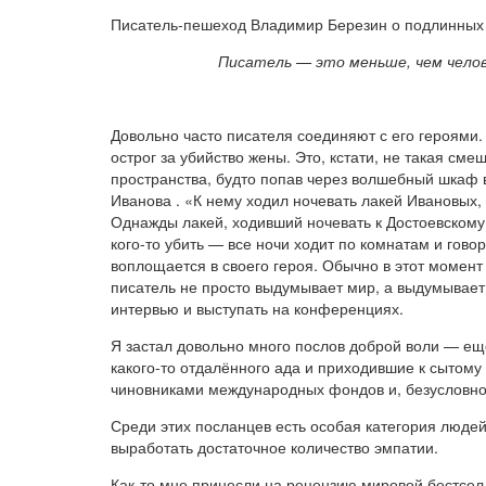
Писатель-пешеход Владимир Березин о подлинных
Писатель — это меньше, чем челове
Довольно часто писателя соединяют с его героями. 
острог за убийство жены. Это, кстати, не такая с
пространства, будто попав через волшебный шкаф 
Иванова
. «К нему ходил ночевать лакей Ивановых, 
Однажды лакей, ходивший ночевать к Достоевскому
кого-то убить — все ночи ходит по комнатам и гово
воплощается в своего героя. Обычно в этот момен
писатель не просто выдумывает мир, а выдумывает
интервью и выступать на конференциях.
Я застал довольно много послов доброй воли — ещё
какого-то отдалённого ада и приходившие к сытому
чиновниками международных фондов и, безусловно,
Среди этих посланцев есть особая категория людей
выработать достаточное количество эмпатии.
Как-то мне принесли на рецензию мировой бестселле