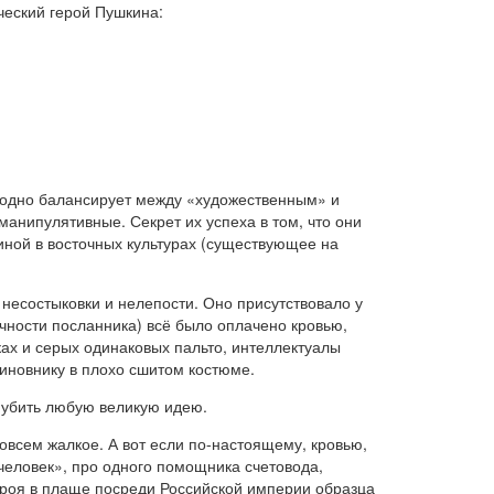
ческий герой Пушкина:
выгодно балансирует между «художественным» и
анипулятивные. Секрет их успеха в том, что они
иной в восточных культурах (существующее на
а несостыковки и нелепости. Оно присутствовало у
ичности посланника) всё было оплачено кровью,
ках и серых одинаковых пальто, интеллектуалы
чиновнику в плохо сшитом костюме.
, убить любую великую идею.
овсем жалкое. А вот если по-настоящему, кровью,
 человек», про одного помощника счетовода,
ероя в плаще посреди Российской империи образца