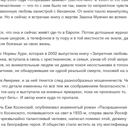
печатление — что-то с ним было не так, какое-то неприятное чувс
аконную любовь канистрой с бензином. От книги пахло манипуляцие
ки. Но и сейчас я встречаю книгу о жертве Закона Мужчин во всяки
ется, что она и сейчас живёт где-то в Европе. Потом дотошные жур
ным шнуром, а телефонов в ту пору и в той местности не знали, да
ли боязнью за свою жизнь.
 Нормы Хури, которая в 2002 выпустила книгу «Запретная любовь»
ка, вступала в связь с христианином, и семья, узнав об этой запр
ов, но внимательным людям не давали покоя несостыковки в топо
итники, не обнаружившие ни одной реальной смерти, похожей на 
а в Америке, и за ней тянется след разнообразных мошенничеств. 
 что детали изменены по всё тем же соображениям безопасности. 
 ток-шоу и выступала на книжных ярмарках, пока не произошло то
ут бить». И автор книги куда-то пропала.
тель Ежи Косинский, опубликовал знаменитый роман «Раскрашенная
о Косинского, появившегося на свет в 1933-м, сперва звали Йосе
л чрезвычайно талантливый человек, написал помимо этой, дюжину к
 на биографию героя. И общество стало мстить за эту мистификац