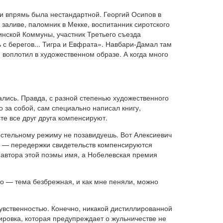
 и впрямь была нестандартной. Георгий Осипов в
 заливе, паломник в Мекке, воспитанник сиротского
кинской Коммуны, участник Третьего съезда
 с берегов... Тигра и Евфрата». Навбари-Дамал там
и воплотил в художественном образе. А когда много
ались. Правда, с разной степенью художественного
 за собой, сам специально написал книгу,
е все друг друга компенсируют.
постельному режиму не позавидуешь. Вот Алексиевич
а — передержки свидетельств компенсируются
0 автора этой поэмы имя, а Нобелевская премия
то — тема безбрежная, и как мне пеняли, можно
чувственностью. Конечно, никакой дистиллированной
ировка, которая предупреждает о жульничестве не