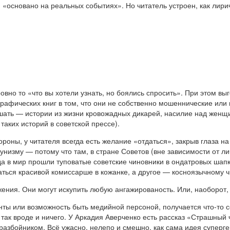
: «основано на реальных событиях». Но читатель устроен, как лири
овно то «что вы хотели узнать, но боялись спросить». При этом 
фических книг в том, что они не собственно мошеннические или м
ышать — истории из жизни кровожадных дикарей, насилие над женщ
таких историй в советской прессе).
ороны, у читателя всегда есть желание «отдаться», закрыв глаза н
низму — потому что там, в стране Советов (вне зависимости от л
да в мир прошли туповатые советские чиновники в ондатровых шап
аться красивой комиссарше в кожанке, а другое — косноязычному 
жения. Они могут искупить любую ангажированость. Или, наоборот
анты или возможность быть медийной персоной, получается что-то с
 так вроде и ничего. У Аркадия Аверченко есть рассказ «Страшный
разбойником. Всё ужасно, нелепо и смешно, как сама идея суперг