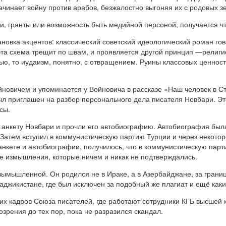
ачинает войну против арабов, безжалостно выгоняя их с родовых з
ги, гранты или возможность быть медийной персоной, получается ч
ановка акцентов: классический советский идеологический роман г
эта схема трещит по швам, и проявляется другой принцип —религи
тью, то иудаизм, понятно, с отвращением. Руины классовых ценнос
йновичем и упоминается у Войновича в рассказе «Наш человек в 
ыл приглашен на разбор персонального дела писателя Новбари. Э
сы.
 анкету Новбари и прочли его автобиографию. Автобиография была
 Затем вступил в коммунистическую партию Турции и через некотор
нкете и автобиографии, получилось, что в коммунистическую партию
е измышления, которые ничем и никак не подтверждались.
мышленной. Он родился не в Ираке, а в Азербайджане, за границе
Таджикистане, где был исключен за подобный же плагиат и ещё как
ских кадров Союза писателей, где работают сотрудники КГБ высше
рения до тех пор, пока не разразился скандал.