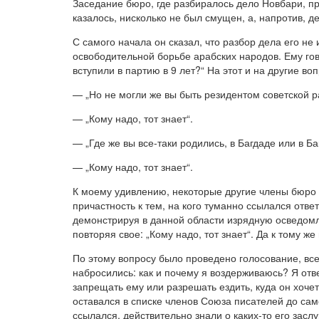
Заседание бюро, где разбиралось дело Новбари, пр
казалось, нисколько не был смущен, а, напротив, 
С самого начала он сказал, что разбор дела его н
освободительной борьбе арабских народов. Ему го
вступили в партию в 9 лет?“ На этот и на другие во
— „Но не могли же вы быть резидентом советской ра
— „Кому надо, тот знает“.
— „Где же вы все-таки родились, в Багдаде или в Ба
— „Кому надо, тот знает“.
К моему удивлению, некоторые другие члены бюро 
причастность к тем, на кого туманно ссылался отве
демонстрируя в данной области изрядную осведомл
повторяя свое: „Кому надо, тот знает“. Да к тому 
По этому вопросу было проведено голосование, все 
набросились: как и почему я воздерживаюсь? Я отве
запрещать ему или разрешать ездить, куда он хочет
оставался в списке членов Союза писателей до самог
ссылался, действительно знали о каких-то его заслу