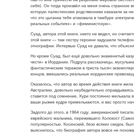
себя). Он тогда произвёл на меня очень странное в
которую палестинские родственники наказали за нез
что это цыганка тебя атаковала в тамбуре электрич
реальных событиях» и «феминистскую».
Суад, автора этой книги, никто не видел, но счита
этой книги — там сестру героини задушили телефон
этнографии. Интервью Суад не давала, что объясня
Но кроме Суад, был ещё довольно знаменитый казус
чести» в Иордании. Подруга рассказчицы, мусульман
фантастическим тиражом в триста тысяч экземпляр
концов, вмешались реальные иорданские правозащ
Оказалось, что автор во время действия книги жил
Австралию, довольно неубедительно оправдываясь,
ставится под сомнение, Хури постоянно мелькала в
ваши рыжие кудри примелькаются, и вас просто начн
Задолго до этого, в 1964 году, американский писа
еврейского мальчика, пережившего Холокост (Самог
популярностью. Косинский, безо всяких скидок, бы
выяснилось, что биография автора вовсе не похожа