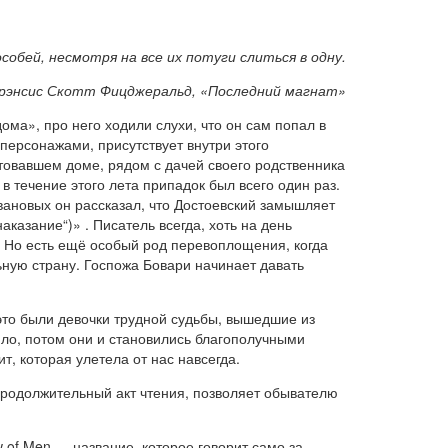
собей, несмотря на все их потуги слиться в одну.
рэнсис Скотт Фицджеральд, «Последний магнат»
ома», про него ходили слухи, что он сам попал в
персонажами, присутствует внутри этого
товавшем доме, рядом с дачей своего родственника
 в течение этого лета припадок был всего один раз.
вановых он рассказал, что Достоевский замышляет
 наказание“)»
. Писатель всегда, хоть на день
 Но есть ещё особый род перевоплощения, когда
ьную страну. Госпожа Бовари начинает давать
это были девочки трудной судьбы, вышедшие из
ило, потом они и становились благополучными
 которая улетела от нас навсегда.
 продолжительный акт чтения, позволяет обывателю
w of Men — название, которое говорит само за