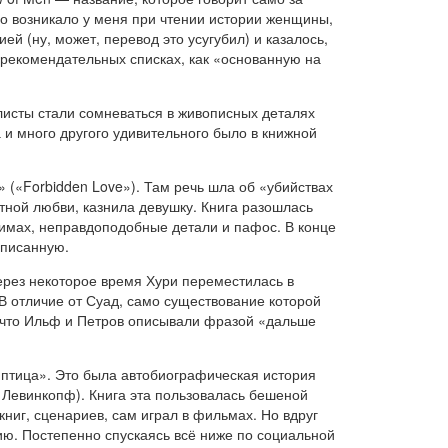
тво возникало у меня при чтении истории женщины,
й (ну, может, перевод это усугубил) и казалось,
х рекомендательных списках, как «основанную на
налисты стали сомневаться в живописных деталях
 и много другого удивительного было в книжной
 («Forbidden Love»). Там речь шла об «убийствах
етной любви, казнила девушку. Книга разошлась
нимах, неправдоподобные детали и пафос. В конце
описанную.
Через некоторое время Хури переместилась в
В отличие от Суад, само существование которой
, что Ильф и Петров описывали фразой «дальше
 птица». Это была автобиографическая история
ф Левинкопф). Книга эта пользовалась бешеной
ниг, сценариев, сам играл в фильмах. Но вдруг
ию. Постепенно спускаясь всё ниже по социальной