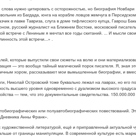
о слова нужно цитировать с осторожностью, но биография Новбари
вольник из Багдада, юнга на корабле ловцов жемчуга в Персидском
зчик в лавке Тавриза, слуга в доме тифлисского купца, Гаврош Ба
оном, русский журналист на Ближнем Востоке, московский писатель
кой встрече с Лениным я мечтал все годы скитаний. ... И мысли сво
линность этой встречи...»
.
елей, которые выпустили свои сюжеты на волю и они материализов
зация — это вообще тайный магический порок писателя. Я, зная это
ничным хором, рассказывают мои вымышленные биографии, и вмест
ги, Николай Островский тоже буквально лежал на лаврах, но его 
ость высшего уровня одновременно с дуализмом высокого градус
войства — тем, что это документальные свидетельства. 150.000.00
автобиографических или полуавтобиографических повествований. Э
 «Дневника Анны Франк».
n с художественной литературой, ещё и приправленный актуальной 
альше от границы манипуляции. В современной культуре есть марк