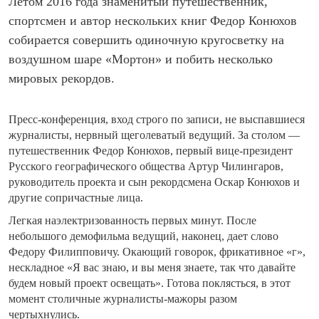
Летом 2016 года знаменитый путешественник,
спортсмен и автор нескольких книг Федор Конюхов
собирается совершить одиночную кругосветку на
воздушном шаре «Мортон» и побить несколько
мировых рекордов.
Пресс-конференция, вход строго по записи, не выспавшиеся
журналисты, нервный щеголеватый ведущий. За столом —
путешественник Федор Конюхов, первый вице-президент
Русского географического общества Артур Чилингаров,
руководитель проекта и сын рекордсмена Оскар Конюхов и
другие сопричастные лица.
Легкая наэлектризованность первых минут. После
небольшого демофильма ведущий, наконец, дает слово
Федору Филипповичу. Окающий говорок, фрикативное «г»,
нескладное «Я вас знаю, и вы меня знаете, так что давайте
будем новый проект освещать». Готова поклясться, в этот
момент столичные журналисты-мажоры разом
чертыхнулись.