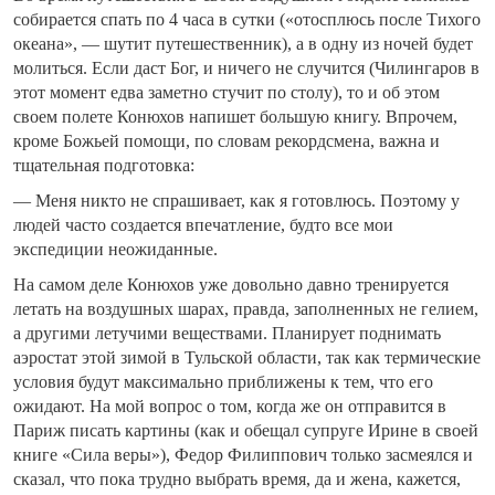
собирается спать по 4 часа в сутки («отосплюсь после Тихого
океана», — шутит путешественник), а в одну из ночей будет
молиться. Если даст Бог, и ничего не случится (Чилингаров в
этот момент едва заметно стучит по столу), то и об этом
своем полете Конюхов напишет большую книгу. Впрочем,
кроме Божьей помощи, по словам рекордсмена, важна и
тщательная подготовка:
— Меня никто не спрашивает, как я готовлюсь. Поэтому у
людей часто создается впечатление, будто все мои
экспедиции неожиданные.
На самом деле Конюхов уже довольно давно тренируется
летать на воздушных шарах, правда, заполненных не гелием,
а другими летучими веществами. Планирует поднимать
аэростат этой зимой в Тульской области, так как термические
условия будут максимально приближены к тем, что его
ожидают. На мой вопрос о том, когда же он отправится в
Париж писать картины (как и обещал супруге Ирине в своей
книге «Сила веры»), Федор Филиппович только засмеялся и
сказал, что пока трудно выбрать время, да и жена, кажется,