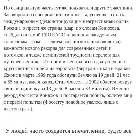
Но официальную часть тут же подхватили другие участники.
Заговорили о своевременности проекта, успевшего стать
международным (демонстрирующим неагрессивный облик
России), о престиже страны (шар, по словам Конюхова,
снабдят системой ГЛОНАСС и наполнят загадочным
солнечным газом — гелием российского производства),
важности нового рекорда для современных детей и
потомков, а также неминуемой трудности перелета для
путешественника. Истории известны всего два успешных
кругосветных полета на аэростате (Бертран Пикар и Брайан
Джонс в марте 1999 года обогнули Землю за 19 дней, 21 час
и 55 минут, американец Стив Фоссетт в 2002 облетел вокруг
света в одиночку за 13 дней, 8 часов и 33 минуты). Именно
рекорд Фоссетта Конюхов и постарается побить, облетев мир
с первой попытки (Фоссетту подобное удалось лишь с
шестого раза).
У людей часто создается впечатление, будто все