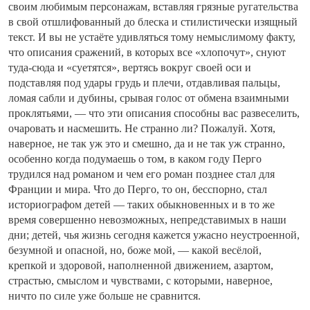
своим любимым персонажам, вставляя грязные ругательства
в свой отшлифованный до блеска и стилистически изящный
текст. И вы не устаёте удивляться тому немыслимому факту,
что описания сражений, в которых все «хлопочут», снуют
туда-сюда и «суетятся», вертясь вокруг своей оси и
подставляя под удары грудь и плечи, отдавливая пальцы,
ломая сабли и дубины, срывая голос от обмена взаимными
проклятьями, — что эти описания способны вас развеселить,
очаровать и насмешить. Не странно ли? Пожалуй. Хотя,
наверное, не так уж это и смешно, да и не так уж странно,
особенно когда подумаешь о том, в каком году Перго
трудился над романом и чем его роман позднее стал для
Франции и мира. Что до Перго, то он, бесспорно, стал
историографом детей — таких обыкновенных и в то же
время совершенно невозможных, непредставимых в наши
дни; детей, чья жизнь сегодня кажется ужасно неустроенной,
безумной и опасной, но, боже мой, — какой весёлой,
крепкой и здоровой, наполненной движением, азартом,
страстью, смыслом и чувствами, с которыми, наверное,
ничто по силе уже больше не сравнится.