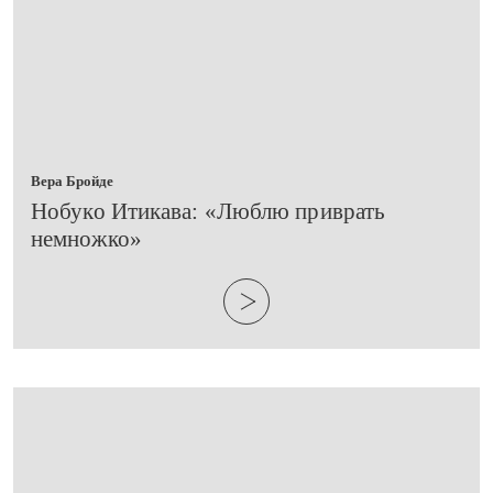
Вера Бройде
​Нобуко Итикава: «Люблю приврать
немножко»