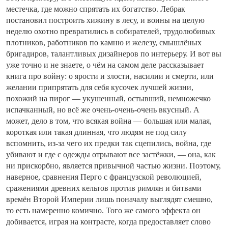
местечка, где можно спрятать их богатство. Лебрак
постановил построить хижину в лесу, и воины на целую
неделю охотно превратились в собирателей, трудолюбивых
плотников, работников по камню и железу, смышлёных
бригадиров, талантливых дизайнеров по интерьеру. И вот вы
уже точно и не знаете, о чём на самом деле рассказывает
книга про войну: о ярости и злости, насилии и смерти, или
желании припрятать для себя кусочек лучшей жизни,
похожий на пирог — укушенный, остывший, немножечко
испачканный, но всё же очень-очень-очень вкусный. А
может, дело в том, что всякая война — большая или малая,
короткая или такая длинная, что людям не под силу
вспомнить, из-за чего их предки так сцепились, война, где
убивают и где с одежды отрывают все застёжки, — она, как
ни прискорбно, является привычной частью жизни. Поэтому,
наверное, сравнения Перго с французской революцией,
сражениями древних кельтов против римлян и битвами
времён Второй Империи лишь поначалу выглядят смешно,
то есть намеренно комично. Того же самого эффекта он
добивается, играя на контрасте, когда предоставляет слово