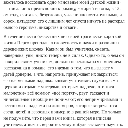
захотелось воссоздать одно мгновенье моей детской жизни»,
— писал он в предисловии к роману, который и тогда, в 12-
ом году, считался, безусловно, ужасно «непочтительным», и
сорок, пятьдесят, сто с лишним лет спустя ничуть не растерял
былого героизма, дикарства и отваги.
В течение шести безвестных лет своей трагически короткой
жизни Перго преподавал словесность и науки в различных
деревенских школах. Каким он был учителем, сказать,
наверняка, увы, никто теперь не в силах. Однако то, о чём он
говорил своим ученикам, должно перекликаться с мнением
рассказчика в романе: его идеями о том, что вызывает у
детей доверие, а что, напротив, принуждает их закрыться;
его насмешками над школьными учителями, служителями
церкви и отцами с матерями, которым надоело, что «эти
малолетки» всё ломают, «всё портят», рвут, таскают и
ничегошеньки вообще не понимают; его непримиримыми и
честными нападками на лицемеров, которые встречаются
среди детей и взрослых примерно в равной мере. Но только
не подумайте, что перед вами книга, которая написана
учителем, а значит, вероятно, чему-нибудь вас хочет научить.