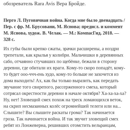
обозреватель Rara Avis Вера Бройде.
Перго Л. Пуговичная война. Когда мне было двенадцать /
Пер. с фр. М. Брусовани, М. Яснова; предисл. и коммент
М. Яснова, худож. В. Челак. — М.: КомпасГид, 2018. —
328 с.
Их губы были крепко сжаты, зрачки расширены, а ноздри
трепетали, как крылья у колибри. Мальчишки в деревянных
сабо, отчаянно стучавших по щебёнке, бежали в сторону
деревни, где обитали их враги. Кому-то скоро попадёт, кому-
то будет ооо-ччч-ень худо, кому-то больше не захочется из
дома выходить! Ах, как бы только выразить, как передать
звучание того свирепого, рассерженного смеха, который
сотрясал окрестности деревни в начале октября? Ха-ха-ха-ха?
Ну, нет! Зловещий смех похож на треск ломающихся веток,
на скрип несмазанных колёс огромнейшей телеги или на...
Слышите? Вы слышите раскаты грома? Так начинается
гроза. Так начинается война. И так звучит зловещий смех
ребят из Лонжеверна, решивших отомстить вельранцам,