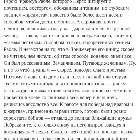
Герою Франсуа Рабле, которого Перго цитирует с
почтением, восторгом, обожанием и тонким, но глубоким
знанием «предмета», известно было более шестидесяти
способов, чтобы достать монеты. А скромная, почти
невинная, невидимая глазу, как дырочка в мешке с ржаной
мукой, — такая, знаете ли, крошечная кража была, конечно,
«самым честным» способом из всех, изобретенных гением
Рабле. И несмотря на то, что в Лонжеверне его книгу, скорее,
не читали, чем читали, об этом способе, конечно, знали все.
Он был рискованным. Заманчивым. Пугающе желанным. Ну,
и не то чтоб трудным — скорее, подозрительно простым.
Поэтому стащить из дома су, иголку с ниткой или старую
тесьму: хоть что-нибудь для пополнения казны, — рискуя
быть «отделанным» отцовским кулаком, лишиться ужина и
провести в хлеву со свиньями весь вечер и всю ночь,
решились абсолютно все. К работе для победы над врагом и
к жертвам, принесённым ради этого, готовы были ровно
сорок пять бойцов — от мала до велика: ближайшие друзья
Лебрака и те, кто только снизу на него взирал, завидуя и
восхищаясь. А ведь и было, от чего прийти в восторг: взять
вот, к примеру, его блестящую идею, касавшуюся тайного