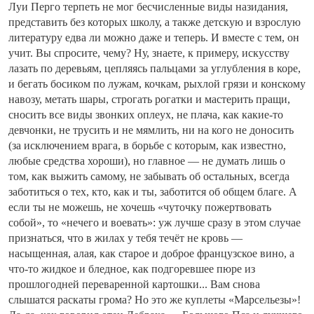
Луи Перго терпеть не мог бесчисленные виды назидания,
представить без которых школу, а также детскую и взрослую
литературу едва ли можно даже и теперь. И вместе с тем, он
учит. Вы спросите, чему? Ну, знаете, к примеру, искусству
лазать по деревьям, цепляясь пальцами за углубления в коре,
и бегать босиком по лужам, кочкам, рыхлой грязи и конскому
навозу, метать шары, строгать рогатки и мастерить пращи,
сносить все виды звонких оплеух, не плача, как какие-то
девчонки, не трусить и не мямлить, ни на кого не доносить
(за исключением врага, в борьбе с которым, как известно,
любые средства хороши), но главное — не думать лишь о
том, как выжить самому, не забывать об остальных, всегда
заботиться о тех, кто, как и ты, заботится об общем благе. А
если ты не можешь, не хочешь «чуточку пожертвовать
собой», то «нечего и воевать»: уж лучше сразу в этом случае
признаться, что в жилах у тебя течёт не кровь —
насыщенная, алая, как старое и доброе французское вино, а
что-то жидкое и бледное, как подгоревшее пюре из
прошлогодней переваренной картошки... Вам снова
слышатся раскаты грома? Но это же куплеты «Марсельезы»!