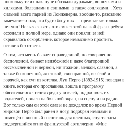
поскольку те их накануне обозвали дураками, вонючками и
хиляками, болванами и свиньями, а также сопляками... Хотя
сильней всего парней из Лонжеверна, вообще-то, разозлило
замечание о том, что будто бы у них — представьте только —
нет яиц! Нельзя сказать, что смысл этой наглой фразы ребята
осознали в полной мере, однако они поняли: за ней
скрывалось оскорбление, которое немыслимо простить,
оставив без ответа.
О том, что месть бывает справедливой, но совершенно
бесполезной, бывает неизбежной и даже благородной,
бессмысленной и дерзкой, ничтожной, мелкой, славной, а
также бесконечной, жестокой, своенравной, весёлой и
горячей, как суп из котелка, Луи Перго (1882-1915) поведал в
книге, которая его прославила, вошла в программу
обязательного чтения среди учителей, подростков, их
родителей, попала на большой экран, на сцену и на радио.
Вот только сам он этой славы не дождался: во время Первой
мировой Перго был ранен в ногу, подобран немцами и
помещён в военный госпиталь для пленных, спустя часы
подвергшийся огню французской артиллерии. «Мне