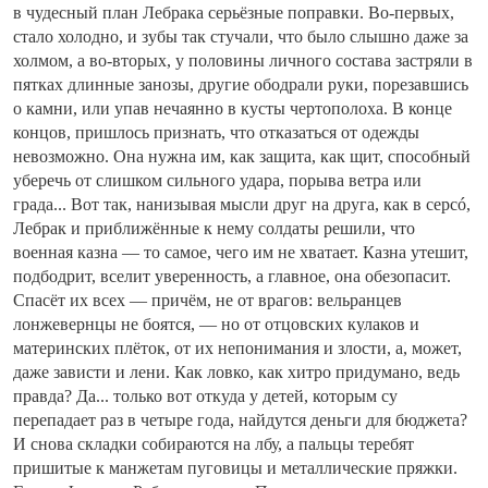
в чудесный план Лебрака серьёзные поправки. Во-первых,
стало холодно, и зубы так стучали, что было слышно даже за
холмом, а во-вторых, у половины личного состава застряли в
пятках длинные занозы, другие ободрали руки, порезавшись
о камни, или упав нечаянно в кусты чертополоха. В конце
концов, пришлось признать, что отказаться от одежды
невозможно. Она нужна им, как защита, как щит, способный
уберечь от слишком сильного удара, порыва ветра или
града... Вот так, нанизывая мысли друг на друга, как в серсó,
Лебрак и приближённые к нему солдаты решили, что
военная казна — то самое, чего им не хватает. Казна утешит,
подбодрит, вселит уверенность, а главное, она обезопасит.
Спасёт их всех — причём, не от врагов: вельранцев
лонжевернцы не боятся, — но от отцовских кулаков и
материнских плёток, от их непонимания и злости, а, может,
даже зависти и лени. Как ловко, как хитро придумано, ведь
правда? Да... только вот откуда у детей, которым су
перепадает раз в четыре года, найдутся деньги для бюджета?
И снова складки собираются на лбу, а пальцы теребят
пришитые к манжетам пуговицы и металлические пряжки.