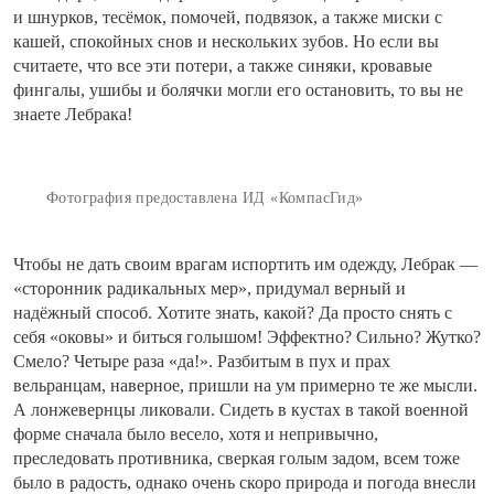
и шнурков, тесёмок, помочей, подвязок, а также миски с
кашей, спокойных снов и нескольких зубов. Но если вы
считаете, что все эти потери, а также синяки, кровавые
фингалы, ушибы и болячки могли его остановить, то вы не
знаете Лебрака!
Фотография предоставлена ИД «КомпасГид»
Чтобы не дать своим врагам испортить им одежду, Лебрак —
«сторонник радикальных мер», придумал верный и
надёжный способ. Хотите знать, какой? Да просто снять с
себя «оковы» и биться голышом! Эффектно? Сильно? Жутко?
Смело? Четыре раза «да!». Разбитым в пух и прах
вельранцам, наверное, пришли на ум примерно те же мысли.
А лонжевернцы ликовали. Сидеть в кустах в такой военной
форме сначала было весело, хотя и непривычно,
преследовать противника, сверкая голым задом, всем тоже
было в радость, однако очень скоро природа и погода внесли