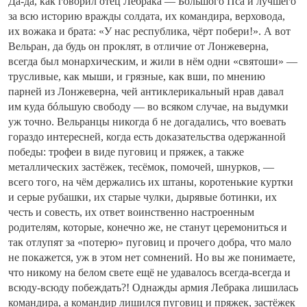
Да-да, как говорил отец Лебрака — Большого Пса и лучшего
за всю историю вражды солдата, их командира, верховода,
их вожака и брата: «У нас республика, чёрт побери!». А вот
Вельран, да будь он проклят, в отличие от Лонжеверна,
всегда был монархическим, и жили в нём одни «святоши» —
трусливые, как мыши, и грязные, как вши, по мнению
парней из Лонжеверна, чей антиклерикальный нрав давал
им куда бóльшую свободу — во всяком случае, на выдумки
уж точно. Вельранцы никогда б не догадались, что воевать
гораздо интересней, когда есть доказательства одержанной
победы: трофеи в виде пуговиц и пряжек, а также
металлических застёжек, тесёмок, помочей, шнурков, —
всего того, на чём держались их штаны, коротенькие куртки
и серые рубашки, их старые чулки, дырявые ботинки, их
честь и совесть, их ответ воинственно настроенным
родителям, которые, конечно же, не станут церемониться и
так отлупят за «потерю» пуговиц и прочего добра, что мало
не покажется, уж в этом нет сомнений. Но вы же понимаете,
что никому на белом свете ещё не удавалось всегда-всегда и
всюду-всюду побеждать?! Однажды армия Лебрака лишилась
командира, а командир лишился пуговиц и пряжек, застёжек