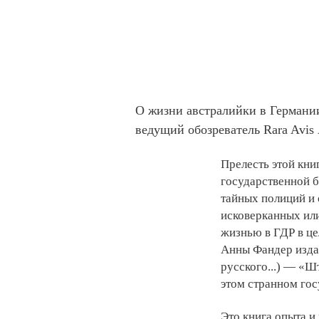
О жизни австралийки в Германии
ведущий обозреватель Rara Avis
Прелесть этой кни
государственной 
тайных полиций и 
исковерканных или
жизнью в ГДР в це
Анны Фандер издав
русского...) — «Ш
этом странном гос
Это книга опыта и