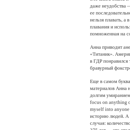
даже неудобства —
ее последовательн
нельзя плавать, а
плавания и исполь
помноженная на с
Анна приводит ане
«Титаник». Америк
в ГДР понравился т
бравурный фокстр
Еще в самом буква
материалов Анна н
долгим умиранием м
focus on anything o
myself into anyone
историю людей. А 
случая: количеств