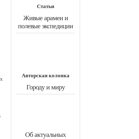
Статьи
​Живые арамеи и
полевые экспедиции
Авторская колонка
ых
​Городу и миру
б
​Об актуальных