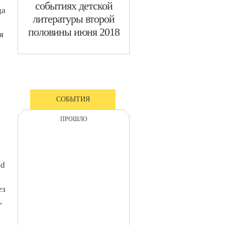
событиях детской
да
литературы второй
половины июня 2018
я
СОБЫТИЯ
ПРОШЛО
ld
ез
,