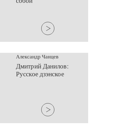
собой
Александр Чанцев
​Дмитрий Данилов:
Русское дзэнское