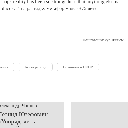
rhaps reality has been so strange here that anything else is
s place». И на разгадку метафор уйдет 375 лет?
Нашли ошибку? Пишем
ания
Без перевода
Германия и СССР
Александр Чанцев
​Леонид Юзефович:
«Упорядочить