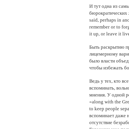
И тут одна из сам
бюрократических ж
said, perhaps in an
remember or to forg
it up, or leave it l
Быть раскрытию п
лицемерному вариа
было власти объед
чтобы избежать бо
Ведь у тех, кто в
вспоминать, вольн
мнения. У одной р
«along with the Gre
to keep people sepa
вспоминает даже н
отсутствие безраб