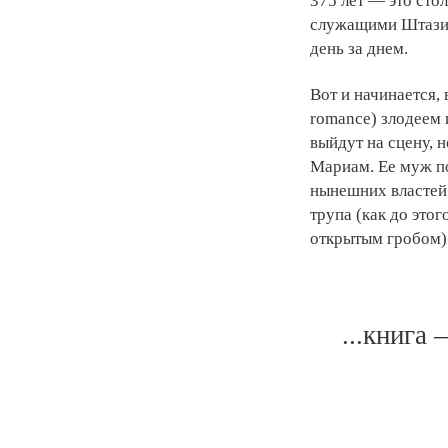
375 лет — это сто
служащими Штази д
день за днем.
Вот и начинается,
romance) злодеем 
выйдут на сцену, 
Мариам. Ее муж по
нынешних властей
трупа (как до это
открытым гробом). 
...книга