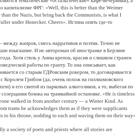
ляются тематические «остальгические» кафе-вечеринки), а
 капитализме ФРГ: «Well, this is better than the Weimer
 than the Nazis, but bring back the Communists, is what I
fuller under Honecker. Cheers». Истина опять где-то
— между жанров, смесь нарративов и поэтик. Точно не
шн изыскание. И не автороман об иностранке в Берлине
 года. Хотя стиль у Анны крепок, красив и слишком странен
оведческой работы по гранту. То она описывает, как
ривается со старым ГДРовским рокером, то договаривается
 с Королем Грибом (да, очень похож на гиллиамовского
ати) и его свитой из парковых алкоголиков, а то, выбегая по
т созерцания бомжа на трамвайной остановке. «He is timeless
eone walked in from another century — a Winter Kind. As
from trams he acknowledges them as if they were supplicants
ts to his throne, nodding to each and waving them on their way»
lly a society of poets and priests where all stories are