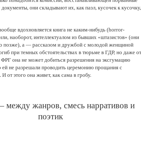
лько понадобится комиссии, восстанавливающей порванные
окументы, они складывают их, как пазл, кусочек к кусочку,
 вообще вдохновляется книга не каким-нибудь (horror-
или, наоборот, интеллектуалом из бывших «штазистов» (они
но позже), а — рассказом и дружбой с молодой женщиной
гиб при темных обстоятельствах в тюрьме в ГДР, но даже о
 ФРГ она не может добиться разрешения на эксгумацию
го ей не разрешали проводить церемонию прощания с
И от этого она живет, как сама в гробу.
 — между жанров, смесь нарративов и
поэтик