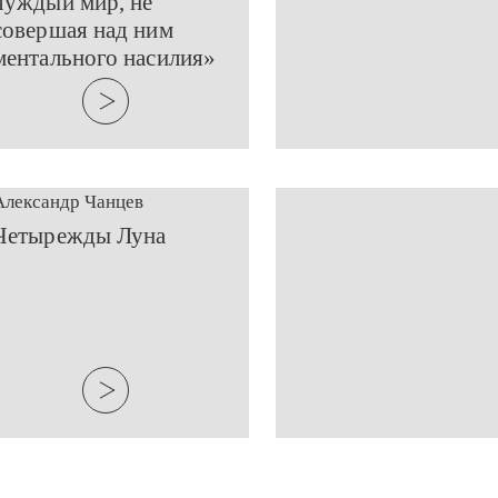
чуждый мир, не
совершая над ним
ментального насилия»
Александр Чанцев
​Четырежды Луна