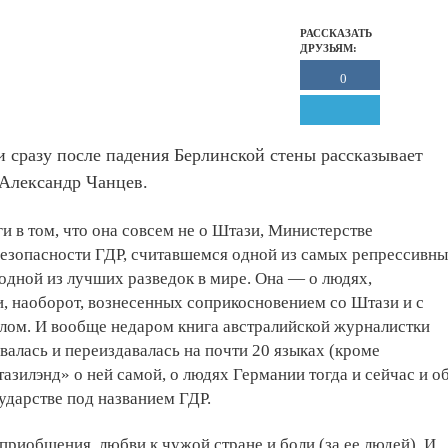
РАССКАЗАТЬ
ДРУЗЬЯМ:
0
 сразу после падения Берлинской стены рассказывает
 Александр Чанцев.
ги в том, что она совсем не о Штази, Министерстве
безопасности ГДР, считавшемся одной из самых репрессивн
одной из лучших разведок в мире. Она — о людях,
, наоборот, вознесенных соприкосновением со Штази и с
лом. И вообще недаром книга австралийской журналистки
алась и переиздавалась на почти 20 языках (кроме
тазилэнд» о ней самой, о людях Германии тогда и сейчас и о
ударстве под названием ГДР.
 приобщения, любви к чужой стране и боли (за ее людей). И