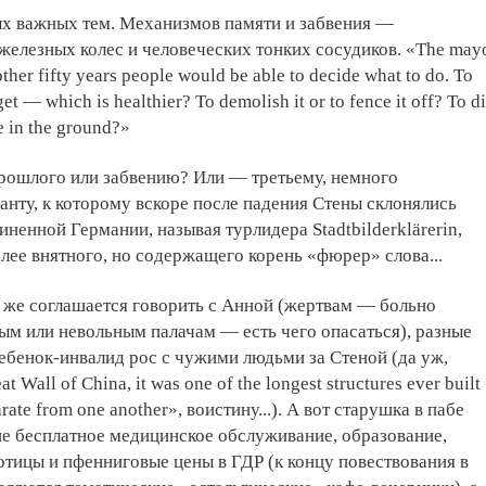
ых важных тем. Механизмов памяти и забвения —
елезных колес и человеческих тонких сосудиков. «The may
other fifty years people would be able to decide what to do. To
et — which is healthier? To demolish it or to fence it off? To d
ive in the ground?»
рошлого или забвению? Или — третьему, немного
нту, к которому вскоре после падения Стены склонялись
иненной Германии, называя турлидера Stadtbilderklärerin,
лее внятного, но содержащего корень «фюрер» слова...
се же соглашается говорить с Анной (жертвам — больно
ым или невольным палачам — есть чего опасаться), разные
ебенок-инвалид рос с чужими людьми за Стеной (да уж,
at Wall of China, it was one of the longest structures ever built
rate from one another», воистину...). А вот старушка в пабе
е бесплатное медицинское обслуживание, образование,
отицы и пфенниговые цены в ГДР (к концу повествования в