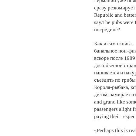
Германии уже появ
сразу резюмирует о
Republic and better
say.The pubs were 
посредине?
Как и сама книга 
банальное нон-фик
вскоре после 1989
для обычной стран
напивается и наку
съездить по грибы
Короля-рыбака, кст
делам, замирает о
and grand like som
passengers alight 
paying their respec
«Perhaps this is rea