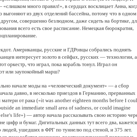
 «слишком много правил!», в сердцах восклицает Анна, ког
о выгоняют из двух отделений бассейна, потому что в одном
 в другом, совершенно безлюдном, даже сидеть на бортике, дл
зования всего есть свое расписание. Немецкая бюрократия,
оцпланирование.
кдот. Американцы, русские и ГДРовцы собрались поднять
анцев интересует золото в сейфах, русских — технологии, а
от оркестр, что играл, пока корабль тонул. Играл он
от или заупокойный марш?
льно начале моды на «человеческий документ» — а сбор
ачала давно, в несколько приездов в Германию, прерванных
атери от рака («it was another eighteen months before I cou
utside an immediate small area of sadness, or could imagine
 else's life») — автор начала рассказывать свою историю чер
не цифр и бумаг. Дигитальных данных тут всего два, кажется
о людей, ушедших в ФРГ по туннелю под стеной, и 375 лет.