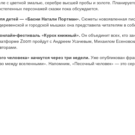
еле с цветной эмалью, серебре высшей пробы и золоте. Планирует
остепенных персонажей сказки пока обсуждается.
ля детей — «Басни Натали Портман».
Сюжеты новоявленная пис
, деревенской и городской мышках она представила читателям в со
т онлайн-фестиваль «Курск книжный».
Он объединит всех, кто за
 платформе Zoom пройдут с Андреем Усачевым, Михаилом Есеновск
вторами.
го человека» начнутся через три недели.
Уже опубликован фраг
тво между вселенными». Напомним, «Песочный человек» — это сер