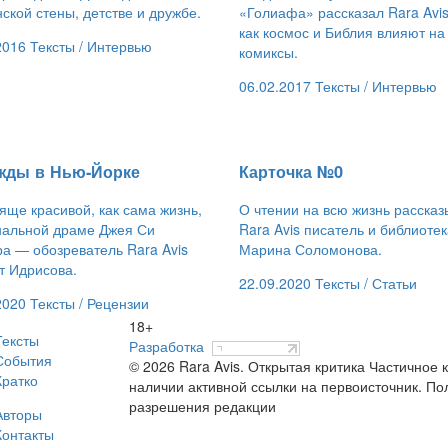
ской стены, детстве и дружбе.
«Голиафа» рассказал Rara Avis
как космос и Библия влияют на
2016
Тексты /
Интервью
комиксы.
06.02.2017
Тексты /
Интервью
ажды в Нью-Йорке
Карточка №0
ще красивой, как сама жизнь,
О чтении на всю жизнь рассказ
нальной драме Джея Си
Rara Avis писатель и библиоте
а — обозреватель Rara Avis
Марина Соломонова.
т Идрисова.
22.09.2020
Тексты /
Статьи
2020
Тексты /
Рецензии
18+
Тексты
Разработка
События
© 2026 Rara Avis. Открытая критика
Частичное к
Кратко
наличии активной ссылки на первоисточник. По
разрешения редакции
Авторы
Контакты