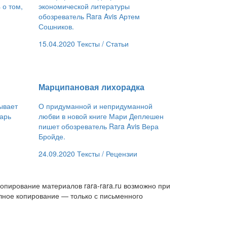
 о том,
экономической литературы
обозреватель Rara Avis Артем
Сошников.
15.04.2020
Тексты /
Статьи
​Марципановая лихорадка
ывает
О придуманной и непридуманной
карь
любви в новой книге Мари Деплешен
пишет обозреватель Rara Avis Вера
Бройде.
24.09.2020
Тексты /
Рецензии
опирование материалов rara-rara.ru возможно при
лное копирование — только с письменного