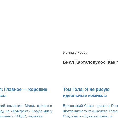
Ирина Лисова
​Билл Карталопулос. Как
л: Главное — хорошие
​Том Голд. Я не рисую
ксы
идеальные комиксы
ий комиксист Мавил привез в
Британский Совет привез в Ро
оду на «Бумфест» новую книгу
шотландского комиксиста Тома
рланд». О ГДР, падении
Создатель «Лунного копа» и