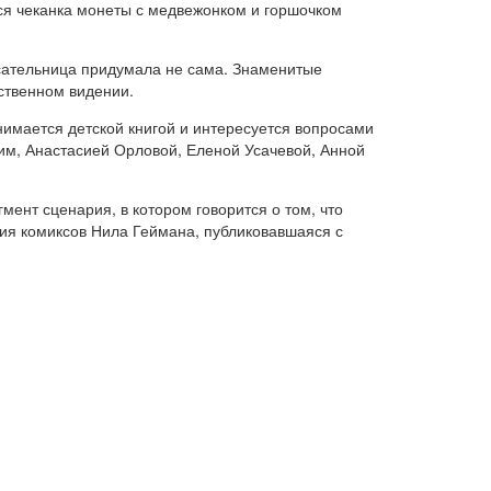
ся чеканка монеты с медвежонком и горшочком
ательница придумала не сама. Знаменитые
бственном видении.
нимается детской книгой и интересуется вопросами
им, Анастасией Орловой, Еленой Усачевой, Анной
мент сценария, в котором говорится о том, что
ия комиксов Нила Геймана, публиковавшаяся с