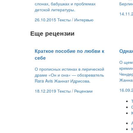
слонах, бабушках и проблемах
Берлин
детской литературы.
14.11.
26.10.2015
Тексты /
Интервью
Еще рецензии
​Краткое пособие по любви к
​Одн
себе
О щемя
крими
О прописных истинах в лирической
Чендер
драме «Он и она» — обозреватель
Жанна
Rara Avis Жаннат Идрисова.
16.09.
18.12.2019
Тексты /
Рецензии