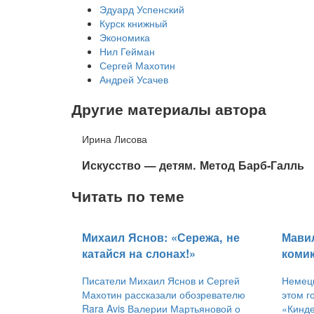
Эдуард Успенский
Курск книжный
Экономика
Нил Гейман
Сергей Махотин
Андрей Усачев
Другие материалы автора
Ирина Лисова
​Искусство — детям. Метод Барб-Галль
Читать по теме
​Михаил Яснов: «Сережа, не
​Мави
катайся на слонах!»
коми
Писатели Михаил Яснов и Сергей
Немецк
Махотин рассказали обозревателю
этом г
Rara Avis Валерии Мартьяновой о
«Кинде