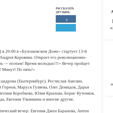
РАССКАЗАТЬ
А
ДРУЗЬЯМ:
0
«
) в 20:00 в «Булгаковском Доме»
стартует 13-й
 Андрея Коровина. Откроет его революционно-
сть — поэтам! Время молодых!!!» Вечер пройдет
! Минут! По пять!»
андрова (Екатеринбург), Ростислав Амелин,
​
 Горнов, Маруся Гуляева, Олег Демидов, Дарья
вгения Коробкова, Юлия Крылова, Борис Кутенков,
а, Евгения Ульянкина и многие другие.
тический вечер: Евгения Джен Баранова, Антон