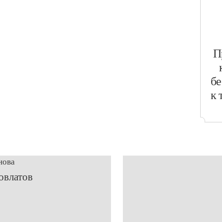
​
бе
к 
нова
овлатов