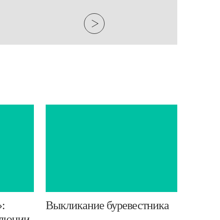
»:
​Выкликание буревестника
олюции