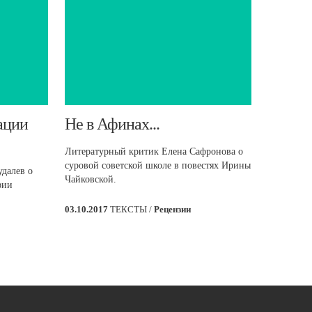
ации
​Не в Афинах...
Литературный критик Елена Сафронова о
суровой советской школе в повестях Ирины
далев о
Чайковской.
фии
03.10.2017
ТЕКСТЫ /
Рецензии