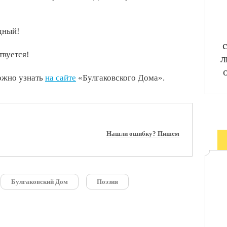
дный!
твуется!
л
ожно узнать
на сайте
«Булгаковского Дома».
Нашли ошибку? Пишем
Булгаковский Дом
Поэзия