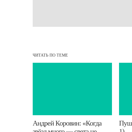
ЧИТАТЬ ПО ТЕМЕ
​Андрей Коровин: «Когда
Пушк
звёзд много — света не
1)