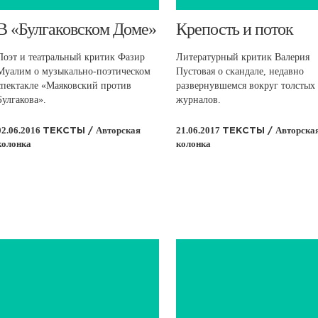
​В «Булгаковском Доме»
​Крепость и поток
Поэт и театральный критик Фазир
Литературный критик Валерия
Муалим о музыкально-поэтическом
Пустовая о скандале, недавно
спектакле «Маяковский против
развернувшемся вокруг толстых
Булгакова».
журналов.
02.06.2016
Авторская
21.06.2017
Авторска
ТЕКСТЫ /
ТЕКСТЫ /
колонка
колонка