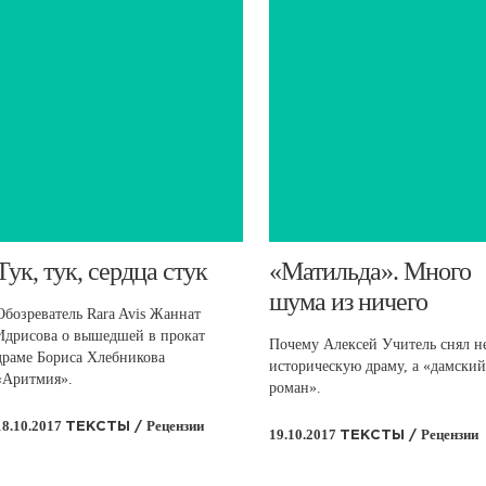
​Тук, тук, сердца стук
​«Матильда». Много
шума из ничего
Обозреватель Rara Avis Жаннат
Идрисова о вышедшей в прокат
Почему Алексей Учитель снял н
драме Бориса Хлебникова
историческую драму, а «дамский
«Аритмия».
роман».
18.10.2017
Рецензии
ТЕКСТЫ /
19.10.2017
Рецензии
ТЕКСТЫ /