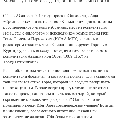
Москва, ул. Толстого, д. 14, община «Среди своих»
С 1 по 23 апреля 2019 года проект «Эшколот», община
«Среди своих» и издательство «Книжники» приглашают на
курс медленного чтения избранных мест из комментария
Ибн Эзры
с филологом и переводчиком комментария Ибн
Эзры Семеном Парижским (ИСАА МГУ) и главным
редактором издательства «Книжники» Борухом Гориным.
Курс преурочен к выходу последнего тома классического
комментария Авраама ибн Эзры (1089-1167) на
Тору(Пятикнижие).
Речь пойдет в том числе и о постоянном использовании в
комментарии формулы «и разумный поймет» для указания на
тайный смысл стиха Торы, который не следует раскрывать
непосвященным. В ходе встреч присутствующие ответят на
такие вопросы, как «зачем писать комментарий, который
скрывает не меньше, чем раскрывает? Однозначно ли
понимали намеки Ибн Эзры средневековые ученые? Есть ли
к ним ключи у современного читателя? Связаны ли
эзотерические аллюзии Ибн Эзры с его занятием