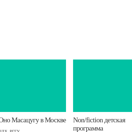
​Оно Масацугу в Москве
Non/fiction детская
программа
ЦДХ, РГГУ