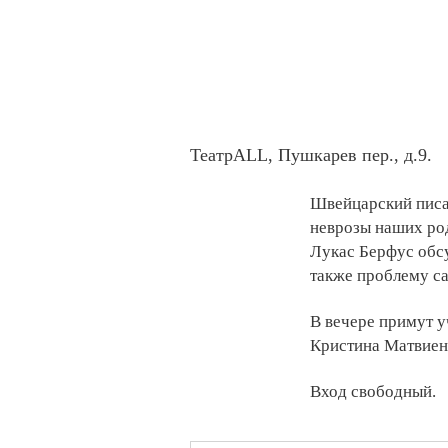
ТеатрALL, Пушкарев пер., д.9.
Швейцарский писат
неврозы наших ро
Лукас Берфус обсу
также проблему са
В вечере примут у
Кристина Матвиен
Вход свободный.