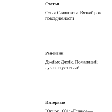
Статьи
​Ольга Славникова. Вязкий рок
повседневности
Рецензии
​Джеймс Джойс. Помалкивай,
лукавь и ускользай
Интервью
​Юрчок 1001: «Главное —