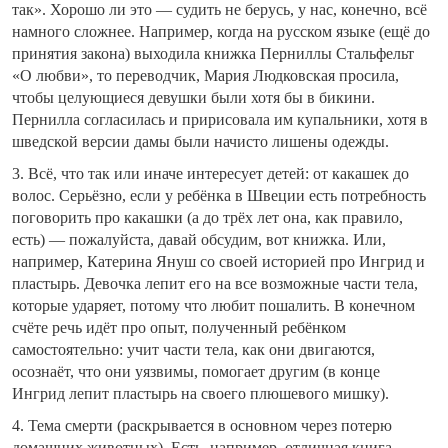
так». Хорошо ли это — судить не берусь, у нас, конечно, всё
намного сложнее. Например, когда на русском языке (ещё до
принятия закона) выходила книжка Перниллы Стальфельт
«О любви», то переводчик, Мария Людковская просила,
чтобы целующиеся девушки были хотя бы в бикини.
Пернилла согласилась и пририсовала им купальники, хотя в
шведской версии дамы были начисто лишены одежды.
3. Всё, что так или иначе интересует детей: от какашек до
волос. Серьёзно, если у ребёнка в Швеции есть потребность
поговорить про какашки (а до трёх лет она, как правило,
есть) — пожалуйста, давай обсудим, вот книжка. Или,
например, Катерина Януш со своей историей про Ингрид и
пластырь. Девочка лепит его на все возможные части тела,
которые ударяет, потому что любит пошалить. В конечном
счёте речь идёт про опыт, полученный ребёнком
самостоятельно: учит части тела, как они двигаются,
осознаёт, что они уязвимы, помогает другим (в конце
Ингрид лепит пластырь на своего плюшевого мишку).
4. Тема смерти (раскрывается в основном через потерю
домашних животных). Есть, например, отличная книга