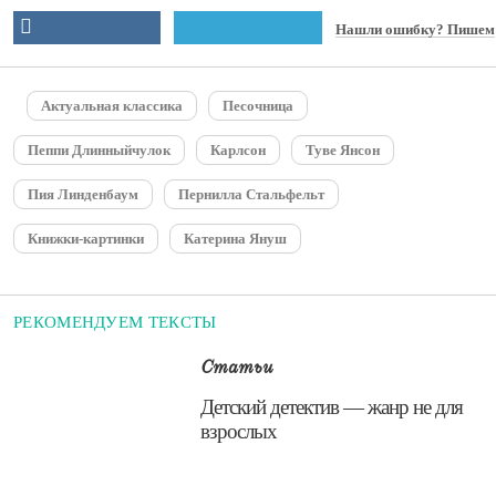
Нашли ошибку? Пишем
Актуальная классика
Песочница
Пеппи Длинныйчулок
Карлсон
Туве Янсон
Пия Линденбаум
Пернилла Стальфельт
Книжки-картинки
Катерина Януш
РЕКОМЕНДУЕМ ТЕКСТЫ
Статьи
Детский детектив — жанр не для
взрослых