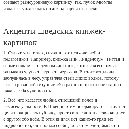
создают разноуровневую картинку: так, пучок Мюмлы
издалека может быть похож на гору или дерево.
Акценты шведских книжек-
картинок
1. Ставятся на темах, связанных с психологией и
педагогикой. Например, книжка Пии Линденбаум «Гиттан и
серые волки» — о девочке-инфанте, которая всего боялась:
запачкаться, упасть, трогать червяков. В итоге когда она
заблудилась в лесу, управляла стаей диких волков, потому
что в кризисной ситуации её страх просто отключился, она
начала себя чувствовать.
2. Всё, что касается любви, отношений полов и
гомосексуальности. В Швеции этим не бравируют — там нет
цели шокировать публику, просто они с детства говорят друг
с другом обо всём. В этих книгах нет каких-то грязных
подробностей, они только сообщают детям: «вот, бывает и