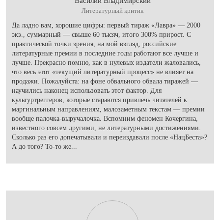
Василий Владимирский
Литературный критик
Да ладно вам, хорошие цифры: первый тираж «Лавра» — 2000
экз., суммарный — свыше 60 тысяч, итого 300% прирост. С
практической точки зрения, на мой взгляд, российские
литературные премии в последние годы работают все лучше и
лучше. Прекрасно помню, как в нулевых издатели жаловались,
что весь этот «текущий литературный процесс» не влияет на
продажи. Пожалуйста: на фоне обвального обвала тиражей —
научились наконец использовать этот фактор. Для
культуртреггеров, которые стараются привлечь читателей к
маргинальным направлениям, малозаметным текстам — премии
вообще палочка-выручалочка. Вспомним феномен Кочергина,
известного совсем другими, не литературными достижениями.
Сколько раз его допечатывали и переиздавали после «НацБеста»?
А до того? То-то же...