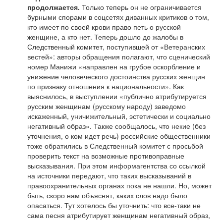
продолжается.
Только теперь он не ограничивается
бурными спорами в соцсетях диванных критиков о том,
кто имеет по своей крови право петь о русской
женщине, а кто нет. Теперь дошло до жалобы в
Следственный комитет, поступившей от «Ветеранских
вестей»: авторы обращения полагают, что сценический
номер Манижи «направлен на грубое оскорбление и
унижение человеческого достоинства русских женщин
по признаку отношения к национальности». Как
выяснилось, в выступлении «публично атрибутируется
русским женщинам (русскому народу) заведомо
искаженный, уничижительный, эстетически и социально
негативный образ». Также сообщалось, что некие (без
уточнения, о ком идет речь) российские общественники
тоже обратились в Следственный комитет с просьбой
проверить текст на возможные противоправные
высказывания. При этом информагентства со ссылкой
на источники передают, что таких высказываний в
правоохранительных органах пока не нашли. Но, может
быть, скоро нам объяснят, каких слов надо было
опасаться. Тут хотелось бы уточнить: что все-таки не
сама песня атрибутирует женщинам негативный образ,