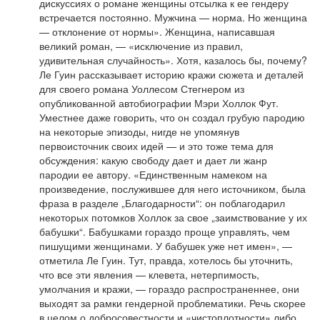
дискуссиях о романе женщины отсылка к ее гендеру
встречается постоянно. Мужчина — норма. Но женщина
— отклонение от нормы». Женщина, написавшая
великий роман, — «исключение из правил,
удивительная случайность». Хотя, казалось бы, почему?
Ле Гуин рассказывает историю кражи сюжета и деталей
для своего романа Уоллесом Стегнером из
опубликованной автобиографии Мэри Холлок Фут.
Уместнее даже говорить, что он создал грубую пародию
на некоторые эпизоды, нигде не упомянув
первоисточник своих идей — и это тоже тема для
обсуждения: какую свободу дает и дает ли жанр
пародии ее автору. «Единственным намеком на
произведение, послужившее для него источником, была
фраза в разделе „Благодарности“: он поблагодарил
некоторых потомков Холлок за свое „заимствование у их
бабушки“. Бабушками гораздо проще управлять, чем
пишущими женщинами. У бабушек уже нет имен», —
отметила Ле Гуин. Тут, правда, хотелось бы уточнить,
что все эти явления — клевета, нетерпимость,
умолчания и кражи, — гораздо распространеннее, они
выходят за рамки гендерной проблематики. Речь скорее
в целом о добросовестности и «чистоплотности» либо