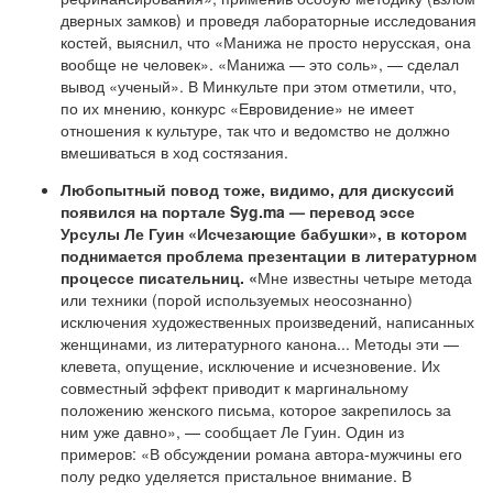
дверных замков) и проведя лабораторные исследования
костей, выяснил, что «Манижа не просто нерусская, она
вообще не человек». «Манижа — это соль», — сделал
вывод «ученый». В Минкульте при этом отметили, что,
по их мнению, конкурс «Евровидение» не имеет
отношения к культуре, так что и ведомство не должно
вмешиваться в ход состязания.
Любопытный повод тоже, видимо, для дискуссий
появился на портале Syg.ma — перевод эссе
Урсулы Ле Гуин «Исчезающие бабушки», в котором
поднимается проблема презентации в литературном
процессе писательниц. «
Мне известны четыре метода
или техники (порой используемых неосознанно)
исключения художественных произведений, написанных
женщинами, из литературного канона... Методы эти —
клевета, опущение, исключение и исчезновение. Их
совместный эффект приводит к маргинальному
положению женского письма, которое закрепилось за
ним уже давно», — сообщает Ле Гуин. Один из
примеров: «В обсуждении романа автора-мужчины его
полу редко уделяется пристальное внимание. В