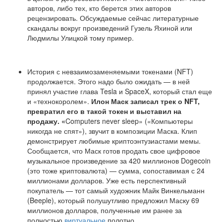
авторов, либо тех, кто берется этих авторов
рецензировать. Обсуждаемые сейчас литературные
скандалы вокруг произведений Гузель Яхиной или
Людмилы Улицкой тому пример.
История с невзаимозаменяемыми токенами (NFT)
продолжается. Этого надо было ожидать — в ней
принял участие глава Tesla и SpaceX, который стал еще
и «технокоролем».
Илон Маск записал трек о NFT,
превратил его в такой токен и выставил на
продажу. «
Computers never sleep» («Компьютеры
никогда не спят»), звучит в композиции Маска. Клип
демонстрирует любимые криптоэнтузиастами мемы.
Сообщается, что Маск готов продать свое цифровое
музыкальное произведение за 420 миллионов Dogecoin
(это тоже криптовалюта) — сумма, сопоставимая с 24
миллионами долларов. Уже есть перспективный
покупатель — тот самый художник Майк Винкельманн
(Beeple), который полушутливо предложил Маску 69
миллионов долларов, полученные им ранее за
полностью
виртуальное
полотно.