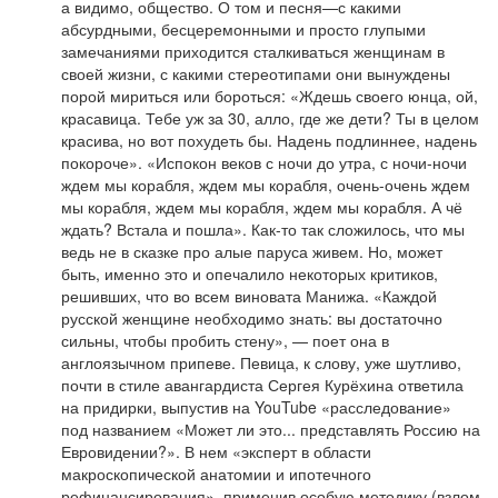
а видимо, общество. О том и песня—с какими
абсурдными, бесцеремонными и просто глупыми
замечаниями приходится сталкиваться женщинам в
своей жизни, с какими стереотипами они вынуждены
порой мириться или бороться: «Ждешь своего юнца, ой,
красавица. Тебе уж за 30, алло, где же дети? Ты в целом
красива, но вот похудеть бы. Надень подлиннее, надень
покороче». «Испокон веков с ночи до утра, с ночи-ночи
ждем мы корабля, ждем мы корабля, очень-очень ждем
мы корабля, ждем мы корабля, ждем мы корабля. А чё
ждать? Встала и пошла». Как-то так сложилось, что мы
ведь не в сказке про алые паруса живем. Но, может
быть, именно это и опечалило некоторых критиков,
решивших, что во всем виновата Манижа. «Каждой
русской женщине необходимо знать: вы достаточно
сильны, чтобы пробить стену», — поет она в
англоязычном припеве. Певица, к слову, уже шутливо,
почти в стиле авангардиста Сергея Курёхина ответила
на придирки, выпустив на YouTube «расследование»
под названием «Может ли это... представлять Россию на
Евровидении?». В нем «эксперт в области
макроскопической анатомии и ипотечного
рефинансирования», применив особую методику (взлом