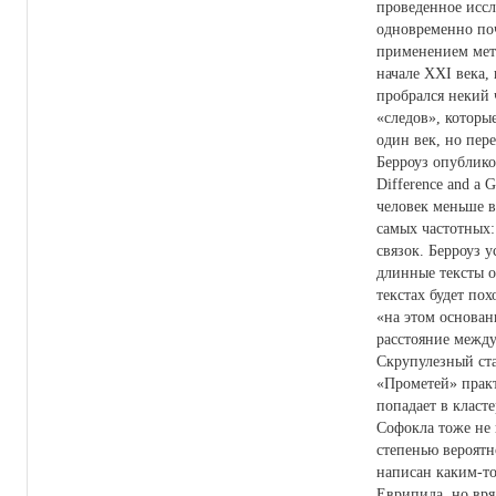
проведенное исс
одновременно поч
применением мет
начале XXI века,
пробрался некий 
«следов», которые
один век, но пер
Берроуз опубликов
Difference and a G
человек меньше в
самых частотных:
связок. Берроуз у
длинные тексты од
текстах будет пох
«на этом основан
расстояние между
Скрупулезный ста
«Прометей» практ
попадает в класт
Софокла тоже не 
степенью вероят
написан каким-т
Еврипида, но вря