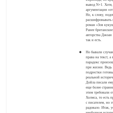
вывод N+1. Хотя,
аргументация «от
Но, к слову, под
расшифровывать 
роман «Зов куку
Ранее британские
авторства Джоан 
так и есть.
Но бывали случаи 
права на текст, а
парадокс произо
при жизни. Ведь 
подростки готовы
реальной историч
Дойла писали ему
еще более странн
этим требовали о
Холмса, то есть 
с писателем, но э
радовало. Итак, у
необычная история