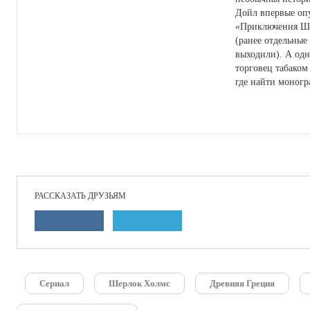
Дойл впервые опу
«Приключения Ше
(ранее отдельные
выходили). А од
торговец табаком
где найти моног
РАССКАЗАТЬ ДРУЗЬЯМ
Сериал
Шерлок Холмс
Древняя Греция