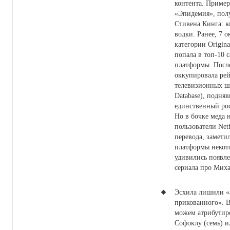
контента. Пример
«Эпидемия», пол
Стивена Кинга: 
водки. Ранее, 7 о
категории Origina
попала в топ-10 
платформы. После
оккупировала ре
телевизионных ш
Database), подняв
единственный рос
Но в бочке меда 
пользователи Net
перевода, замети
платформы некот
удивились появл
сериала про Миха
Эсхила лишили «
прикованного».
В
можем атрибутиро
Софоклу (семь) и