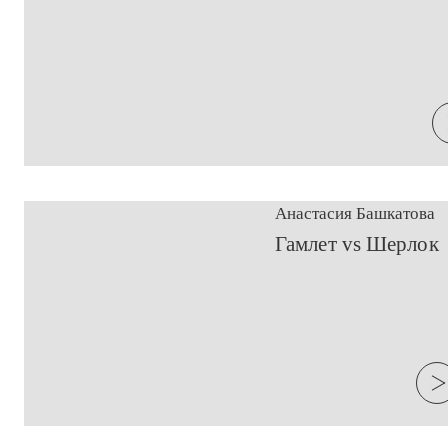
Анастасия Башкатова
​Гамлет vs Шерлок