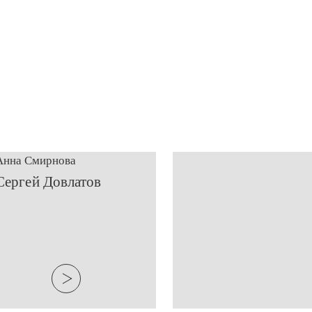
Анна Смирнова
​Сергей Довлатов