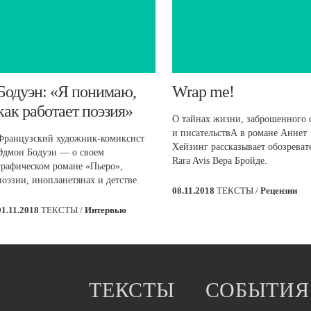
​Бодуэн: «Я понимаю,
​Wrap me!
как работает поэзия»
О тайнах жизни, заброшенного 
и писательствА в романе Аннет
Французский художник-комиксист
Хейзинг рассказывает обозреват
Эдмон Бодуэн — о своем
Rara Avis Вера Бройде.
графическом романе «Пьеро»,
поэзии, инопланетянах и детстве.
08.11.2018
ТЕКСТЫ /
Рецензии
01.11.2018
ТЕКСТЫ /
Интервью
ТЕКСТЫ
СОБЫТИЯ