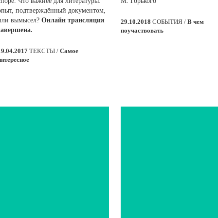
споре. Что важнее для литературы:
М. Горького
опыт, подтверждённый документом,
или вымысел?
Онлайн трансляция
29.10.2018
СОБЫТИЯ /
В чем
завершена.
поучаствовать
19.04.2017
ТЕКСТЫ /
Самое
интересное