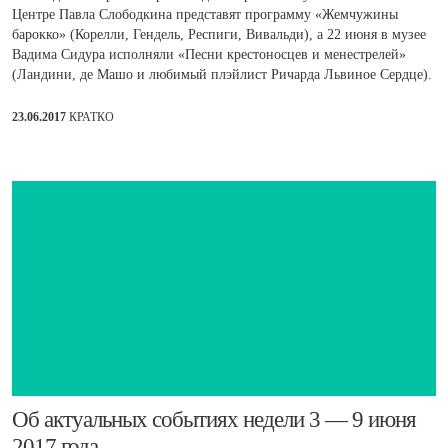
Центре Павла Слободкина представят программу «Жемчужины
барокко» (Корелли, Гендель, Респиги, Вивальди), а 22 июня в музее
Вадима Сидура исполняли «Песни крестоносцев и менестрелей»
(Ландини, де Машо и любимый плэйлист Ричарда Львиное Сердце).
23.06.2017
КРАТКО
​Об актуальных событиях недели 3 — 9 июня
2017 года