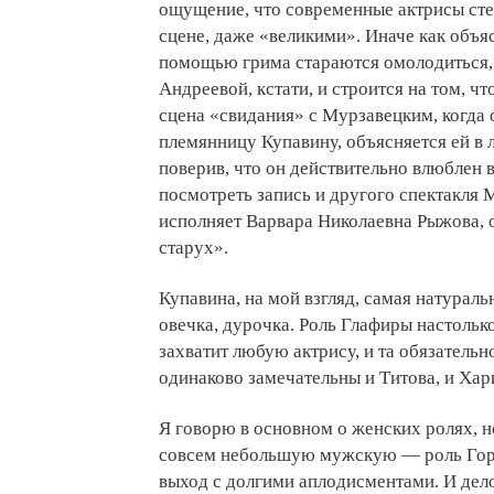
ощущение, что современные актрисы сте
Мурзавецкая пытается ск
грозя подложными докум
сцене, даже «великими». Иначе как объясн
Мурзавецкая думает, что
помощью грима стараются омолодиться, 
Лыняева. Чтобы расстрои
Андреевой, кстати, и строится на том, ч
Мурзавецкая отправляет
сцена «свидания» с Мурзавецким, когда о
Купавиной. Глафира с уд
племянницу Купавину, объясняется ей в л
хочет выйти замуж за ст
от Миропы Давыдовны и 
поверив, что он действительно влюблен в
выясняется, что Купави
посмотреть запись и другого спектакля М
Беркутова, который давно
исполняет Варвара Николаевна Рыжова, 
родные места. Беркутов
старух».
отстраняет Мурзавецкую 
затеваются настолько то
Купавина, на мой взгляд, самая натурал
благодарить Беркутова.
невозможными средствам
овечка, дурочка. Роль Глафиры настольк
на ней. В финальной сце
захватит любую актрису, и та обязательн
нас Лыняев волками-то 
одинаково замечательны и Титова, и Хар
куры, голуби... по зерн
Вот они волки-то! Вот э
Я говорю в основном о женских ролях, н
совсем небольшую мужскую — роль Горе
выход с долгими аплодисментами. И дело 