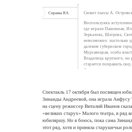
Справка RA:
Сюжет пьесы А. Островс
Воспользуюсь вступление
где играли Пашенная, И
Зеркалова, Шатрова, Све
невозможно: настолько у
далеком губернском гор
Мурзавецкая, особа влас
Владелица крупного, но 
старается поправить сво
Она их затевает по всяк
темных махинациях Мур
Наумович Чугунов, челов
усмешкой. Мурзавецкая 
Спектакль 17 октября был посвящен юби
своей соседке-помещице,
Зинаиды Андреевой, она играла Анфусу
Миропа Давыдовна, степе
чёрном. И так же в черно
на сцену режиссер Виталий Иванов сказ
видом бедная молодая р
«великих старух» Малого театра, в ряд к
приют в ее доме. У Мурз
юбиляршу. Но я боюсь, пока сама Зинаид
племянник Аполлон Викт
этот ряд, хотя и приняла старушечьи рол
и ничтожный человек». 