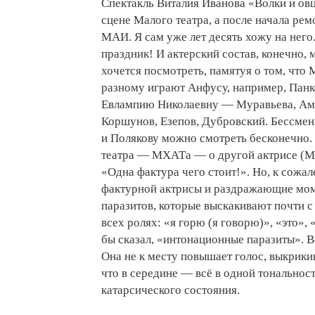
Спектакль Виталия Иванова «Волки и овц
сцене Малого театра, а после начала ре
МАИ. Я сам уже лет десять хожу на него
праздник! И актерский состав, конечно, м
хочется посмотреть, памятуя о том, что 
разному играют Анфусу, например, Панк
Евлампию Николаевну — Муравьева, Ам
Коршунов, Езепов, Дубровский. Бессмен
и Полякову можно смотреть бесконечно. 
театра — МХАТа — о другой актрисе (М
«Одна фактура чего стоит!». Но, к сожал
фактурной актрисы и раздражающие моме
паразитов, которые выскакивают почти 
всех ролях: «я горю (я говорю)», «это», 
бы сказал, «интонационные паразиты». 
Она не к месту повышает голос, выкрикива
что в середине — всё в одной тональнос
катарсического состояния.