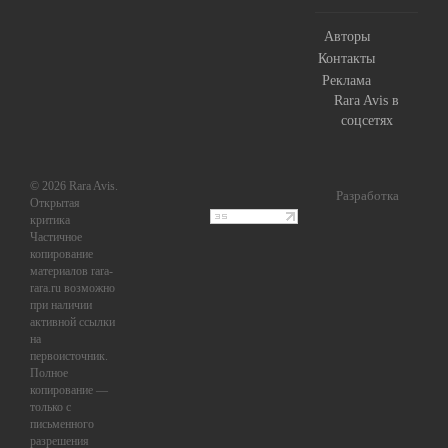
Авторы
Контакты
Реклама
Rara Avis в
соцсетях
© 2026 Rara Avis.
Разработка
Открытая
критика
Частичное
копирование
материалов rara-
rara.ru возможно
при наличии
активной ссылки
на
первоисточник.
Полное
копирование —
только с
письменного
разрешения