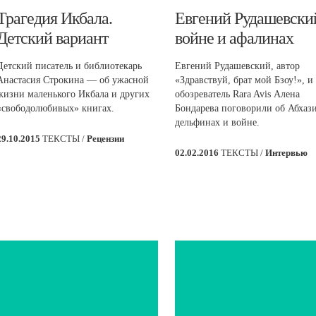
​Трагедия Икбала.
​Евгений Рудашевски
Детский вариант
войне и афалинах
Детский писатель и библиотекарь
Евгений Рудашевский, автор
Анастасия Строкина — об ужасной
«Здравствуй, брат мой Бзоу!», и
жизни маленького Икбала и других
обозреватель Rara Avis Алена
«свободолюбивых» книгах.
Бондарева поговорили об Абхаз
дельфинах и войне.
29.10.2015
ТЕКСТЫ /
Рецензии
02.02.2016
ТЕКСТЫ /
Интервью