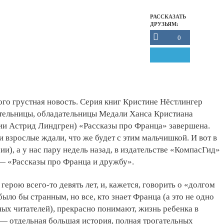
РАССКАЗАТЬ
ДРУЗЬЯМ:
0
го грустная новость. Серия книг Кристине Нёстлингер
ательницы, обладательницы Медали Ханса Кристиана
ии Астрид Линдгрен) «Рассказы про Франца» завершена.
и взрослые ждали, что же будет с этим мальчишкой. И вот в
ии), а у нас
пару недель назад, в издательстве «КомпасГид»
 — «Рассказы про Франца и дружбу»
.
герою всего-то девять лет, и, кажется, говорить о «долгом
ыло бы странным, но все, кто знает Франца (а это не одно
ых читателей), прекрасно понимают, жизнь ребенка в
9 — отдельная большая история, полная трогательных