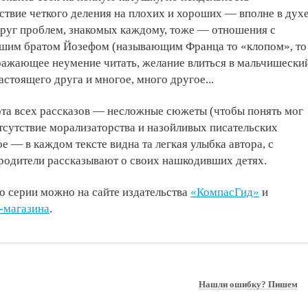
ствие четкого деления на плохих и хороших — вполне в дух
круг проблем, знакомых каждому, тоже — отношения с
ршим братом Йозефом (называющим Франца то «клопом», то
ражающее неумение читать, желание влиться в мальчишески
астоящего друга и многое, много другое...
рта всех рассказов — несложные сюжеты (чтобы понять мог
тсутствие морализаторства и назойливых писательских
е — в каждом тексте видна та легкая улыбка автора, с
родители рассказывают о своих нашкодивших детях.
о серии можно на сайте издательства
«КомпасГид»
и
-магазина
.
Нашли ошибку? Пишем