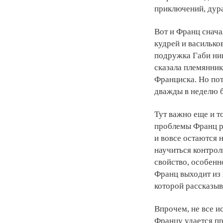
приключений, дур
Вот и Франц снача
кудрей и василько
подружка Габи нико
сказала племянник
Франциска. Но пот
дважды в неделю б
Тут важно еще и то
проблемы Франц ре
и вовсе остаются 
научиться контрол
свойство, особенно
Франц выходит из 
которой рассказыв
Впрочем, не все ис
Францу удается пр