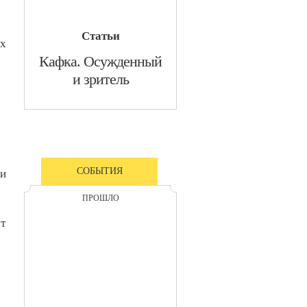
Статьи
ых
​Кафка. Осужденный
и зритель
СОБЫТИЯ
ьи
ПРОШЛО
ут