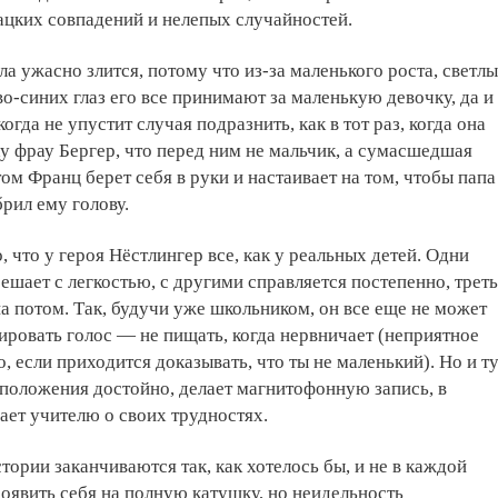
ацких совпадений и нелепых случайностей.
ла ужасно злится, потому что из-за маленького роста, светл
во-синих глаз его все принимают за маленькую девочку, да и
гда не упустит случая подразнить, как в тот раз, когда она
у фрау Бергер, что перед ним не мальчик, а сумасшедшая
ом Франц берет себя в руки и настаивает на том, чтобы папа
рил ему голову.
, что у героя Нёстлингер все, как у реальных детей. Одни
шает с легкостью, с другими справляется постепенно, трет
на потом. Так, будучи уже школьником, он все еще не может
ировать голос — не пищать, когда нервничает (неприятное
, если приходится доказывать, что ты не маленький). Но и т
положения достойно, делает магнитофонную запись, в
ает учителю о своих трудностях.
тории заканчиваются так, как хотелось бы, и не в каждой
оявить себя на полную катушку, но неидельность