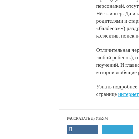
персонажей, отсут
Нёстлингер. Да и 
родителями и ста
«балбесом») разд
коллектив, поиск н
Отличительная че
любой ребенок), о
поучений. И главно
которой любящие 
Узнать подробнее 
странице
интернет
РАССКАЗАТЬ ДРУЗЬЯМ