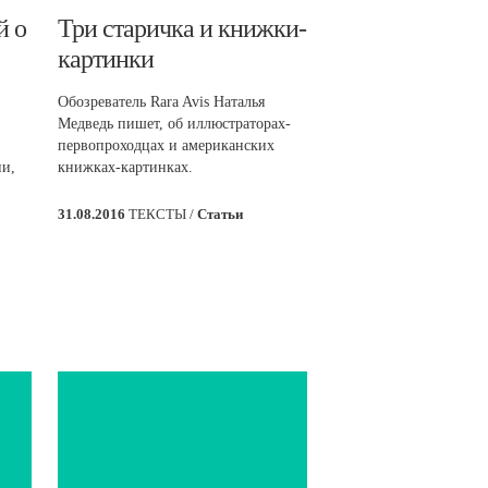
й о
​Три старичка и книжки-
картинки
Обозреватель Rara Avis Наталья
Медведь пишет, об иллюстраторах-
первопроходцах и американских
ии,
книжках-картинках.
31.08.2016
ТЕКСТЫ /
Статьи